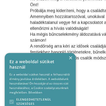
Önt!
Próbálja meg kideríteni, hogy a családta
Amennyiben hozzátartozóval, unokával k
haladéktalanul vegye fel a kapcsolatot 
ellenőrizni a hívás valódiságát!
Ha mégis bűncselekmény áldozatává vál
számon!
A rendőrség arra kéri az idősek családjá
fentiekhez hasonló történetekre, bűnel
×
Az úgynevezett unokázós csalók módsze
Ez a weboldal sütiket
használ
Ez a weboldal sütiket használ a felhasználói
élmény javítása érdekében. A weboldalunk
használatával Ön hozzájárul az összes süti
használatához, a Cookie szabályzatunknak
megfelelően.
Bővebben
ELENGEDHETETLENÜL
SZÜKSÉGES