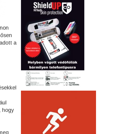
onon
gősen
adott a
ésekkel
ául
, hogy
 meg