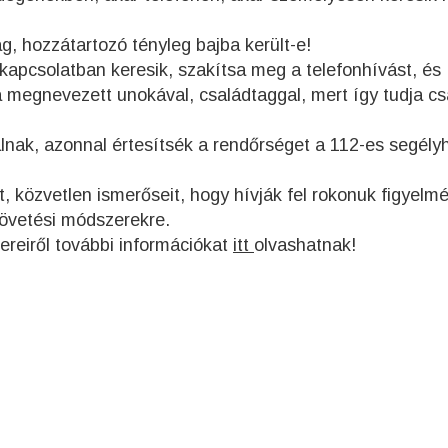
g, hozzátartozó tényleg bajba került-e!
apcsolatban keresik, szakítsa meg a telefonhívást, és
a megnevezett unokával, családtaggal, mert így tudja c
nak, azonnal értesítsék a rendőrséget a 112-es segély
t, közvetlen ismerőseit, hogy hívják fel rokonuk figyelmé
követési módszerekre.
reiről további információkat
itt
olvashatnak!