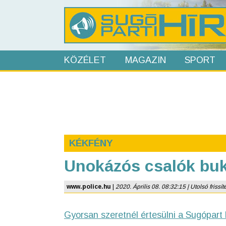
KÖZÉLET
MAGAZIN
SPORT
KÉKFÉNY
Unokázós csalók buk
www.police.hu
|
2020. Április 08. 08:32:15 | Utolsó frissít
Gyorsan szeretnél értesülni a Sugópart 