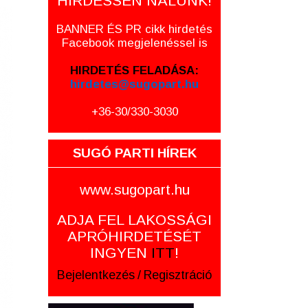
HIRDESSEN NÁLUNK!
BANNER ÉS PR cikk hirdetés
Facebook megjelenéssel is
HIRDETÉS FELADÁSA:
hirdetes@sugopart.hu
+36-30/330-3030
SUGÓ PARTI HÍREK
www.sugopart.hu
ADJA FEL LAKOSSÁGI
APRÓHIRDETÉSÉT
INGYEN
ITT
!
Bejelentkezés
/
Regisztráció