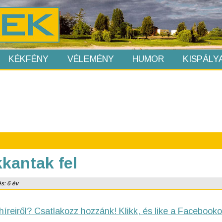
KÉKFÉNY
VÉLEMÉNY
HUMOR
KISPÁLY
kantak fel
és: 6 év
híreiről? Csatlakozz hozzánk! Klikk, és like a Facebooko