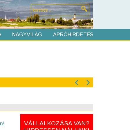
A
NAGYVILÁG
APRÓHIRDETÉS
‹
›
VÁLLALKOZÁSA VAN?
n!