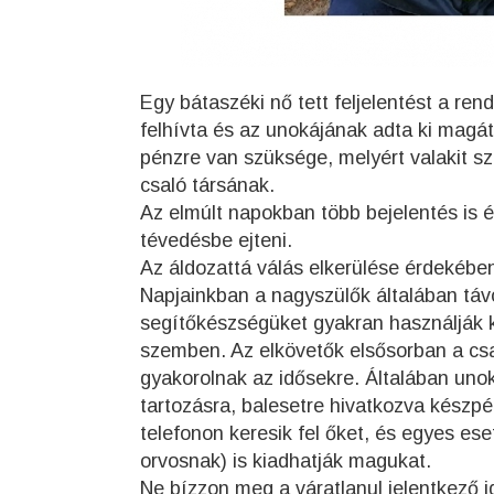
Egy bátaszéki nő tett feljelentést a ren
felhívta és az unokájának adta ki magát
pénzre van szüksége, melyért valakit sz
csaló társának.
Az elmúlt napokban több bejelentés is é
tévedésbe ejteni.
Az áldozattá válás elkerülése érdekében
Napjainkban a nagyszülők általában távo
segítőkészségüket gyakran használják ki
szemben. Az elkövetők elsősorban a csal
gyakorolnak az idősekre. Általában uno
tartozásra, balesetre hivatkozva készpé
telefonon keresik fel őket, és egyes e
orvosnak) is kiadhatják magukat.
Ne bízzon meg a váratlanul jelentkező 