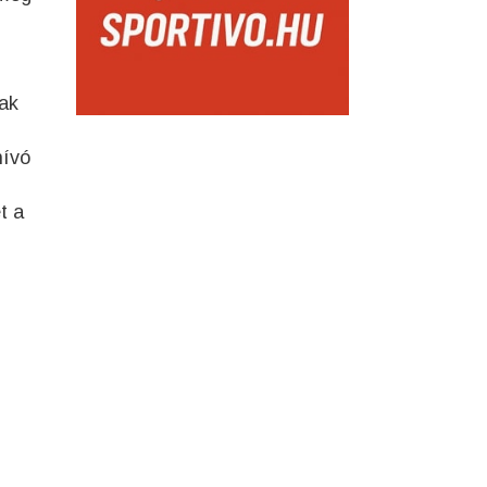
sak
hívó
t a