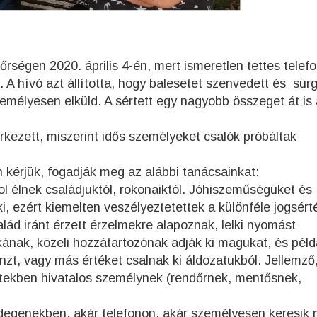
dőrségen 2020. április 4-én, mert ismeretlen tettes telef
. A hívó azt állította, hogy balesetet szenvedett és sür
emélyesen elküld. A sértett egy nagyobb összeget át is 
rkezett, miszerint idős személyeket csalók próbáltak
 kérjük, fogadják meg az alábbi tanácsainkat:
l élnek családjuktól, rokonaiktól. Jóhiszeműségüket és
, ezért kiemelten veszélyeztetettek a különféle jogsért
ád iránt érzett érzelmekre alapoznak, lelki nyomást
kának, közeli hozzátartozónak adják ki magukat, és péld
nzt, vagy más értéket csalnak ki áldozatukból. Jellemző
setekben hivatalos személynek (rendőrnek, mentősnek,
idegenekben, akár telefonon, akár személyesen keresik