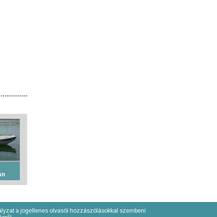
án
lyzat a jogellenes olvasói hozzászólásokkal szembeni