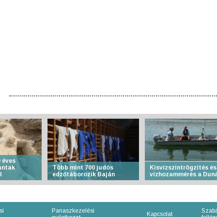
 éves
antak
Több mint 700 judós
Kisvízszintrögzítés és
l
edzőtáborozik Baján
vízhozammérés a Dun
si
Panaszkezelési
Szabá
Kapcsolat