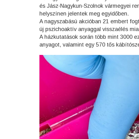
és Jász-Nagykun-Szolnok vármegyei re
helyszínen jelentek meg egyidőben.
A nagyszabású akcióban 21 embert fogta
új pszichoaktív anyaggal visszaélés miat
A házkutatások során több mint 3000 eze
anyagot, valamint egy 570 tős kábítószer