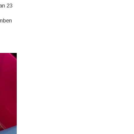
an 23
emben