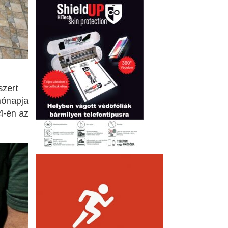
szert
hónapja
4-én az