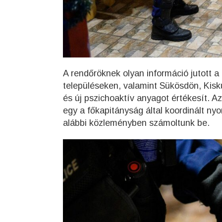
A rendőröknek olyan információ jutott a
településeken, valamint Sükösdön, Kis
és új pszichoaktív anyagot értékesít. 
egy a főkapitányság által koordinált ny
alábbi közleményben számoltunk be.