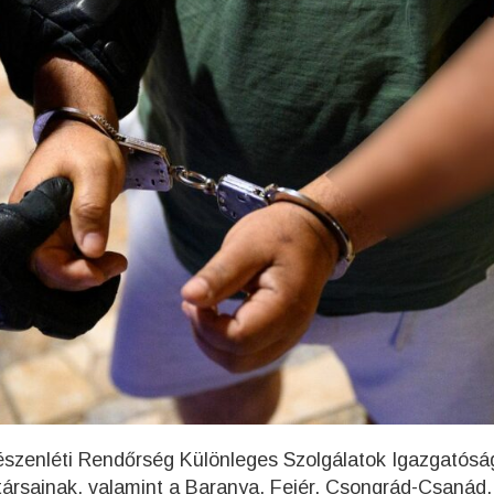
szenléti Rendőrség Különleges Szolgálatok Igazgatósá
rsainak, valamint a Baranya, Fejér, Csongrád-Csanád