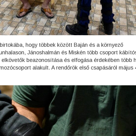
 birtokába, hogy többek között Baján és a környező
kunhalason, Jánoshalmán és Miskén több csoport kábító
Az elkövetők beazonosítása és elfogása érdekében több 
omozócsoport alakult. A rendőrök első csapásáról május 