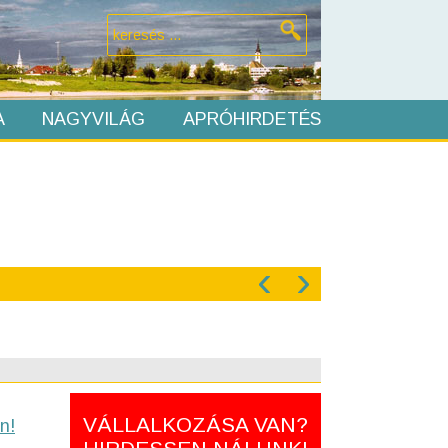
A
NAGYVILÁG
APRÓHIRDETÉS
‹
›
VÁLLALKOZÁSA VAN?
n!