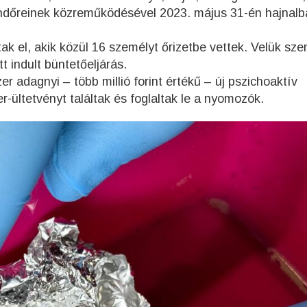
ndőreinek közreműködésével 2023. május 31-én hajnalb
k el, akik közül 16 személyt őrizetbe vettek. Velük sz
t indult büntetőeljárás.
r adagnyi – több millió forint értékű – új pszichoaktív
-ültetvényt találtak és foglaltak le a nyomozók.