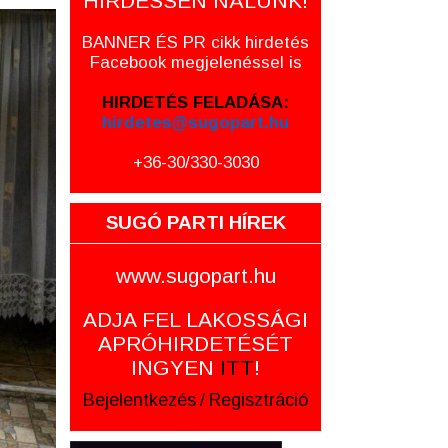
HIRDESSEN NÁLUNK!
BANNER ÉS PR cikk hirdetés
Facebook megjelenéssel is
HIRDETÉS FELADÁSA:
hirdetes@sugopart.hu
+36-30/330-3030
SUGÓ PARTI HÍREK
www.sugopart.hu
ADJA FEL LAKOSSÁGI
APRÓHIRDETÉSÉT
INGYEN
ITT
!
Bejelentkezés
/
Regisztráció