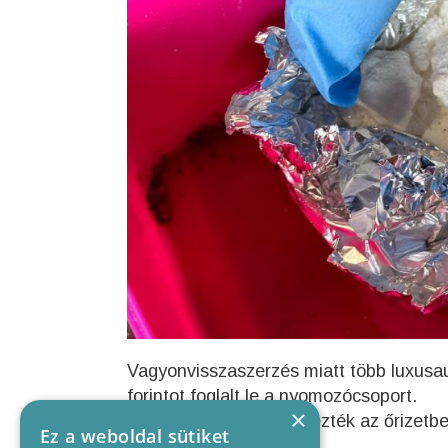
Vagyonvisszaszerzés miatt több luxusaut
forintot foglalt le a nyomozócsoport.
×
A rendőrök kezdeményezték az őrizetben
Ez a weboldal sütiket