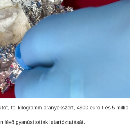
ót, fél kilogramm aranyékszert, 4900 euro-t és 5 millió
 lévő gyanúsítottak letartóztatását.