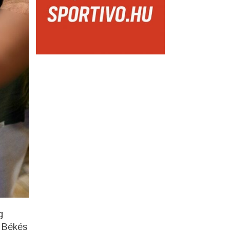
g
, Békés