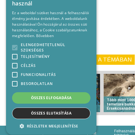
használ
Ez a weboldal sütiket használ a felhasználói
élmény javítása érdekében. A weboldalunk
használatával Ön hozzájárul az összes süti
használatához, a Cookie szabályzatunknak
megfelelően.
Bővebben
ELENGEDHETETLENÜL
SZÜKSÉGES
TELJESÍTMÉNY
KORÁBBI CIKKEINK A TÉMÁBAN
CÉLZÁS
FUNKCIONALITÁS
BESOROLATLAN
ÖSSZES ELFOGADÁSA
Több mint 1000
temetőre bukk
Anyakönyvi hírek
Érsekcsanádná
ÖSSZES ELUTASÍTÁSA
RÉSZLETEK MEGJELENÍTÉSE
Felhasználá
Impresszum
Médiajánlat