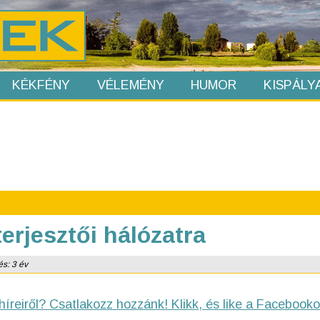
KÉKFÉNY
VÉLEMÉNY
HUMOR
KISPÁLY
erjesztői hálózatra
és: 3 év
híreiről? Csatlakozz hozzánk! Klikk, és like a Facebooko