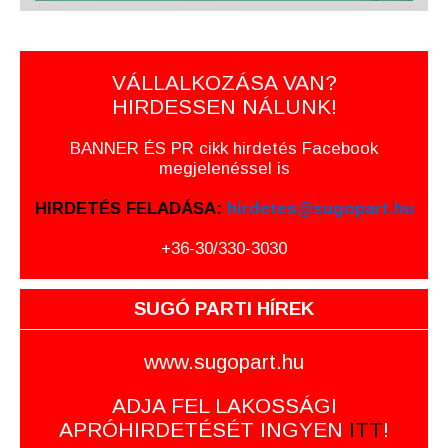
VÁLLALKOZÁSA VAN?
HIRDESSEN NÁLUNK!
BANNER ÉS PR cikk hirdetés Facebook
megjelenéssel is
HIRDETÉS FELADÁSA:
hirdetes@sugopart.hu
+36-30/330-3030
SUGÓ PARTI HÍREK
www.sugopart.hu
ADJA FEL LAKOSSÁGI
APRÓHIRDETÉSÉT INGYEN
ITT
!