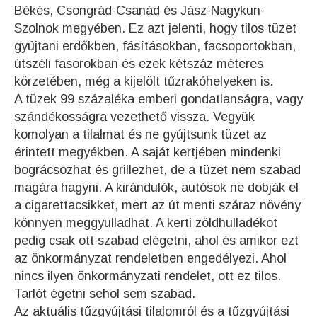
Békés, Csongrád-Csanád és Jász-Nagykun-
Szolnok megyében. Ez azt jelenti, hogy tilos tüzet
gyújtani erdőkben, fásításokban, facsoportokban,
útszéli fasorokban és ezek kétszáz méteres
körzetében, még a kijelölt tűzrakóhelyeken is.
A tüzek 99 százaléka emberi gondatlanságra, vagy
szándékosságra vezethető vissza. Vegyük
komolyan a tilalmat és ne gyújtsunk tüzet az
érintett megyékben. A saját kertjében mindenki
bográcsozhat és grillezhet, de a tüzet nem szabad
magára hagyni. A kirándulók, autósok ne dobják el
a cigarettacsikket, mert az út menti száraz növény
könnyen meggyulladhat. A kerti zöldhulladékot
pedig csak ott szabad elégetni, ahol és amikor ezt
az önkormányzat rendeletben engedélyezi. Ahol
nincs ilyen önkormányzati rendelet, ott ez tilos.
Tarlót égetni sehol sem szabad.
Az aktuális tűzgyújtási tilalomról és a tűzgyújtási