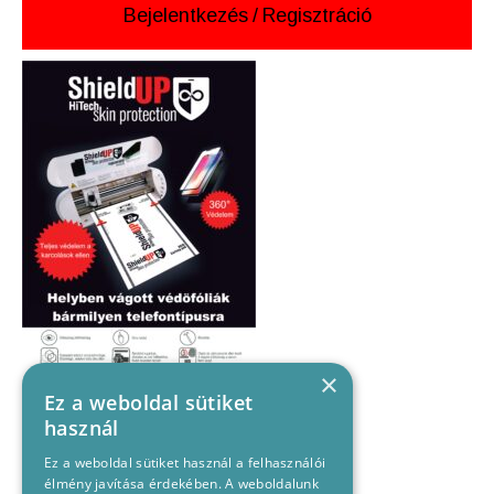
Bejelentkezés
/
Regisztráció
×
Ez a weboldal sütiket
használ
Ez a weboldal sütiket használ a felhasználói
élmény javítása érdekében. A weboldalunk