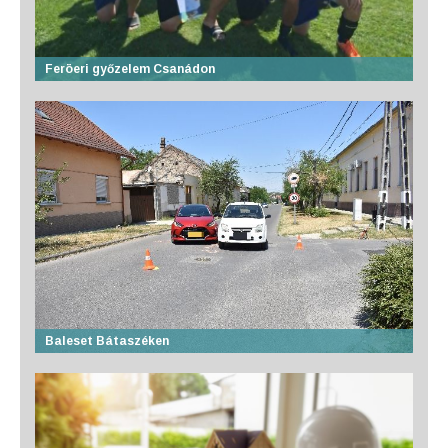
Feröeri győzelem Csanádon
Baleset Bátaszéken