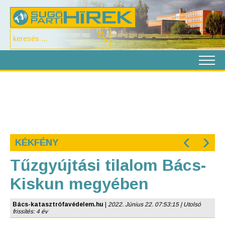
‹
›
KÉKFÉNY
Tűzgyújtási tilalom Bács-
Kiskun megyében
Bács-katasztrófavédelem.hu
|
2022. Június 22. 07:53:15 | Utolsó
frissítés: 4 év