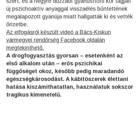
szert, és a négyre duzzadt gyanúsítotti kör tagjait
új pszichoaktív anyaggal visszaélés bűntettének
megalapozott gyanúja miatt hallgatták ki és vették
őrizetbe.
Az elfogásról készült videó a Bács-Kiskun
vármegyei rendőrség Facebook oldalán
megtekinthető.
A drogfogyasztás gyorsan – esetenként az
első alkalom után – erős pszichikai
függőséget okoz, később pedig maradandó
egészségkárosodást. A kábítószerek élettani
hatása kiszámíthatatlan, használatuk sokszor
tragikus kimenetelű.