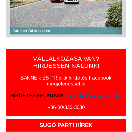
Baleset Bátaszéken
VÁLLALKOZÁSA VAN?
HIRDESSEN NÁLUNK!
BANNER ÉS PR cikk hirdetés Facebook
megjelenéssel is
HIRDETÉS FELADÁSA:
hirdetes@sugopart.hu
+36-30/330-3030
SUGÓ PARTI HÍREK