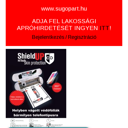
www.sugopart.hu
ADJA FEL LAKOSSÁGI
APRÓHIRDETÉSÉT INGYEN
ITT
!
Bejelentkezés
/
Regisztráció