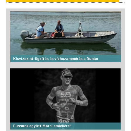
Kisvízszintrögzítés és vízhozammérés a Dunán
Fussunk együtt Marci emlékére!