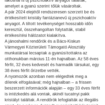
lakosnál is új pszichoaktív anyagot találtak,
amelyet a gyanú szerint tőlük vásároltak.
A pár 2024 elejétől rendszeresen szerzett be és
értékesített kristály fantázianevű új pszichoaktív
anyagot. A tiltott tevékenységet hosszabb időn
keresztül, összehangoltan folytatták, stabil
értékesítési hálózatot kialakítva.
A jánoshalmi rendőrök és a Bács-Kiskun
Vármegyei Közterületi Támogató Alosztály
munkatársai lecsaptak a gyanúsítottakra az
otthonukban március 11-én hajnalban. Az 58 éves
férfit, 32 éves kedvesét és harmadik társukat, egy
38 éves férfit őrizetbe vették.
A nyomozók azonban nem elégedtek meg a
dílerek elfogásával; még hajnalban – a frissen
beszerzett információk alapján – egy 33 éves férfit
is intézkedés alá vontak, akinél tucatnyi pakk
kristályt találtak. A rendőrök lefoglalták az illegális