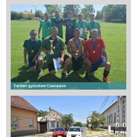
Feröeri győzelem Csanádon