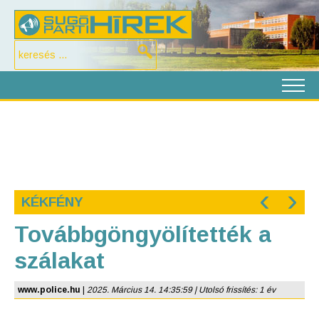
‹
›
KÉKFÉNY
Továbbgöngyölítették a
szálakat
www.police.hu
|
2025. Március 14. 14:35:59 | Utolsó frissítés: 1 év