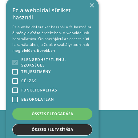
×
Ez a weboldal sütiket
használ
Ez a weboldal sütiket használ a felhasználói
élmény javítása érdekében. A weboldalunk
használatával Ön hozzájárul az összes süti
használatához, a Cookie szabályzatunknak
megfelelően.
Bővebben
ELENGEDHETETLENÜL
SZÜKSÉGES
TELJESÍTMÉNY
CÉLZÁS
FUNKCIONALITÁS
BESOROLATLAN
ÖSSZES ELFOGADÁSA
Impresszum
Médiajánlat
ÖSSZES ELUTASÍTÁSA
Felhasználási feltételek
Panaszkezelési nyilatkozat