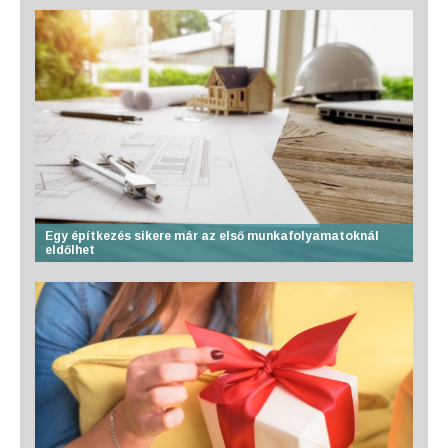
Egy építkezés sikere már az első munkafolyamatoknál
eldőlhet