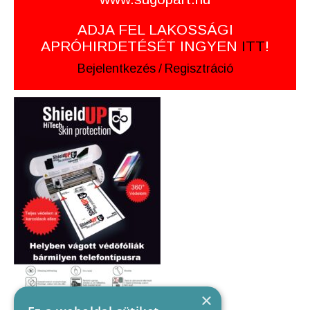
ADJA FEL LAKOSSÁGI
APRÓHIRDETÉSÉT INGYEN
ITT
!
Bejelentkezés
/
Regisztráció
×