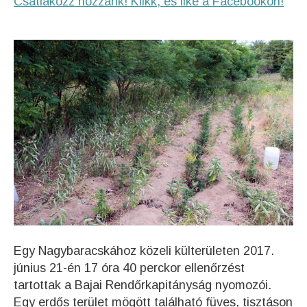
Csatlakozz hozzánk! Klikk, és like a Facebookon!
Egy Nagybaracskához közeli külterületen 2017.
június 21-én 17 óra 40 perckor ellenőrzést
tartottak a Bajai Rendőrkapitányság nyomozói.
Egy erdős terület mögött található füves, tisztáson