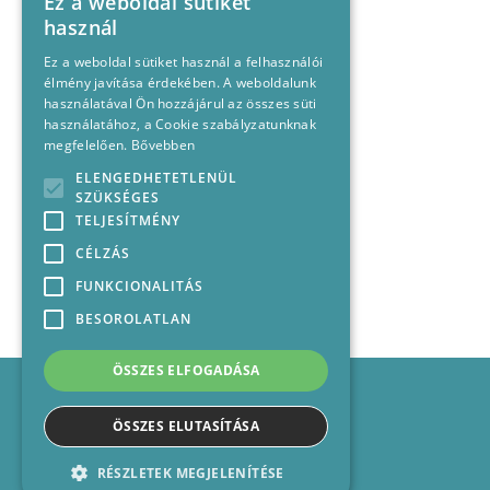
Ez a weboldal sütiket
használ
Ez a weboldal sütiket használ a felhasználói
élmény javítása érdekében. A weboldalunk
használatával Ön hozzájárul az összes süti
használatához, a Cookie szabályzatunknak
megfelelően.
Bővebben
ELENGEDHETETLENÜL
SZÜKSÉGES
TELJESÍTMÉNY
CÉLZÁS
FUNKCIONALITÁS
BESOROLATLAN
ÖSSZES ELFOGADÁSA
Impresszum
Médiajánlat
ÖSSZES ELUTASÍTÁSA
Felhasználási feltételek
Panaszkezelési nyilatkozat
RÉSZLETEK MEGJELENÍTÉSE
Kapcsolat