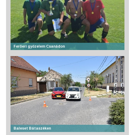
Feröeri győzelem Csanádon
Baleset Bátaszéken