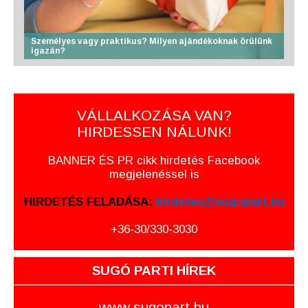
Személyes vagy praktikus? Milyen ajándékoknak örülünk
igazán?
VÁLLALKOZÁSA VAN?
HIRDESSEN NÁLUNK!
BANNER ÉS PR cikk hirdetés Facebook
megjelenéssel is
HIRDETÉS FELADÁSA:
hirdetes@sugopart.hu
+36-30/330-3030
SUGÓ PARTI HÍREK
www.sugopart.hu