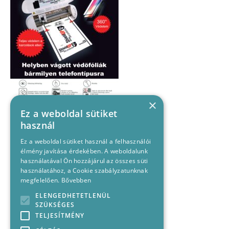
×
Ez a weboldal sütiket
használ
Ez a weboldal sütiket használ a felhasználói
élmény javítása érdekében. A weboldalunk
használatával Ön hozzájárul az összes süti
használatához, a Cookie szabályzatunknak
megfelelően.
Bővebben
ELENGEDHETETLENÜL
SZÜKSÉGES
TELJESÍTMÉNY