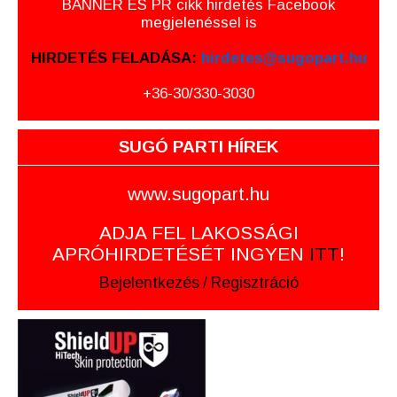
BANNER ÉS PR cikk hirdetés Facebook
megjelenéssel is
HIRDETÉS FELADÁSA:
hirdetes@sugopart.hu
+36-30/330-3030
SUGÓ PARTI HÍREK
www.sugopart.hu
ADJA FEL LAKOSSÁGI
APRÓHIRDETÉSÉT INGYEN
ITT
!
Bejelentkezés
/
Regisztráció