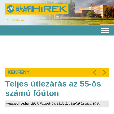
‹
›
KÉKFÉNY
Teljes útlezárás az 55-ös
számú főúton
www.police.hu
|
2017. Feburár 04. 15:21:11 | Utolsó frissítés: 10 év