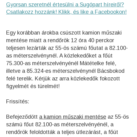
Gyorsan szeretnél értesülni a Sugópart híreiről?
Csatlakozz hozzánk! Klikk, és like a Facebookon!
Egy korábban árokba csúszott kamion műszaki
mentése miatt a rendőrök 12 óra 40 perckor
teljesen lezárták az 55-ös számú főutat a 82.100-
as méterszelvénynél. A közlekedőket a főút
75.300-as méterszelvényénél Mátételke felé,
illetve a 85.324-es méterszelvénynél Bácsbokod
felé terelik. Kérjük az arra közlekedők fokozott
figyelmét és türelmét!
Frissítés:
Befejeződött
a kamion műszaki mentése
az 55-ös
számú főut 82.100-as méterszelvényénél, a
rendőrök feloldották a teljes útlezárást, a főút