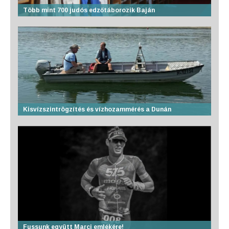
Több mint 700 judós edzőtáborozik Baján
Kisvízszintrögzítés és vízhozammérés a Dunán
Fussunk együtt Marci emlékére!