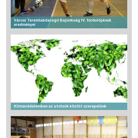
Városi Teremlabdarúgó Bajnokság IV. fordulójának
eredményei
Klímavédelemben az utolsók között szerepelünk