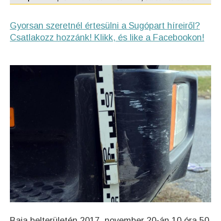
Gyorsan szeretnél értesülni a Sugópart híreiről?
Csatlakozz hozzánk! Klikk, és like a Facebookon!
Baja belterületén 2017. november 20-án 10 óra 50