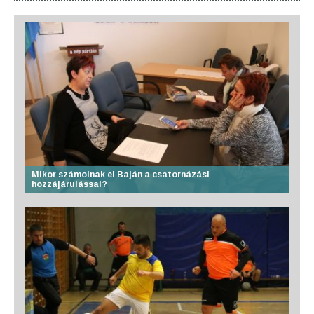
Mikor számolnak el Baján a csatornázási
hozzájárulással?