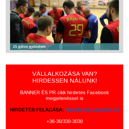
21 gólos győzelem
VÁLLALKOZÁSA VAN?
HIRDESSEN NÁLUNK!
BANNER ÉS PR cikk hirdetés Facebook
megjelenéssel is
HIRDETÉS FELADÁSA:
hirdetes@sugopart.hu
+36-30/330-3030