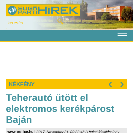
‹
›
KÉKFÉNY
Teherautó ütött el
elektromos kerékpárost
Baján
www.police.hu
|
2017. November 21. 09:22:48 | Utolsó frissítés: 9 év