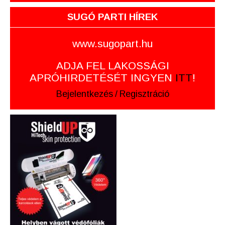
SUGÓ PARTI HÍREK
www.sugopart.hu
ADJA FEL LAKOSSÁGI
APRÓHIRDETÉSÉT INGYEN
ITT
!
Bejelentkezés
/
Regisztráció