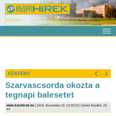
‹
›
KÉKFÉNY
Szarvascsorda okozta a
tegnapi balesetet
www.kalohirek.hu
|
2016. November 15. 13:33:23 | Utolsó frissítés: 10
év