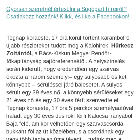
Gyorsan szeretnél értesülni a Sugópart híreiről?
Csatlakozz hozzánk! Klikk, és like a Facebookon!
Tegnap koraeste, 17 óra körül történt karambolról
újabb részleteket tudott meg a Kalohirek
Hürkecz
Zoltántól,
a Bács-Kiskun Megyei Rendőr-
főkapitányság sajtóreferensétől. A helyszínelés
során kiderült, hogy eredendően egy szarvas
okozta a három személyi– egy súlyosabb és két
könnyebb – sérüléssel járó balesetet. A súlyos
sérült egy 39 éves nő, a könnyebb sérüléseket egy
21 éves nő és egy 30 éves férfi szenvedte el.
Tegnap koraeste, 17 óra 5 perckor személyautóval
haladt egy 30 éves dusnoki férfi Kalocsa irányából
Baja felé, amikor vélhetően egy szarvascsorda
bukkant föl az út közelében, s a csordának egy
vagy több tagja az útra tévedt – tudtuk meg a