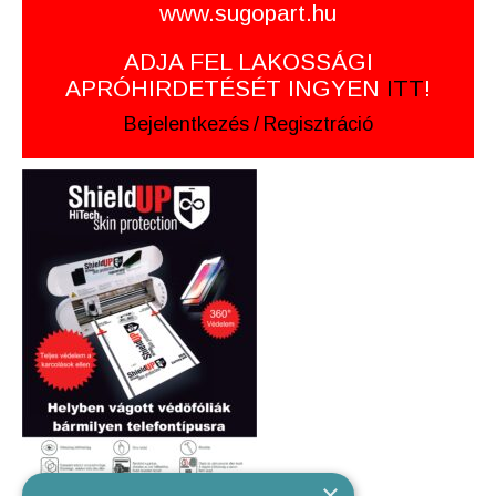
www.sugopart.hu
ADJA FEL LAKOSSÁGI
APRÓHIRDETÉSÉT INGYEN
ITT
!
Bejelentkezés
/
Regisztráció
×