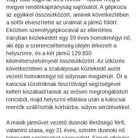
megyei rendőrkapitányság sajtósától. A gépkocsi
az egyikkel összeütközött, aminek következtében
a sofőr elveszítette az uralmát a jármű fölött.
Eközben személygépkocsival az ellentétes
irányban közlekedett egy 39 éves homokmégyi nő,
aki épp a szerencsétlenség idején érkezett a
helyszínre, és a két jármű 129.830
kilométerszelvénynél összeütközött. Az ütközés
következtében a szabályosan közlekedő autót
vezető homokmégyi nő súlyosan megsérült. Őt a
kalocsai tűzoltóknak feszítővágó segítségével
kellett kiszabadítaniuk az erősen megrongálódott
roncsból, majd helyszíni ellátása után a kalocsai
mentők szállították kórházba, súlyos sérülésekkel.
A másik járművet vezető dusnoki illetőségű férfi,
valamint utasa, egy 21 éves, szintén dusnoki nő