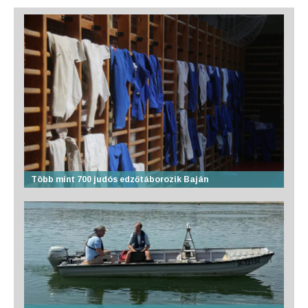
Több mint 700 judós edzőtáborozik Baján