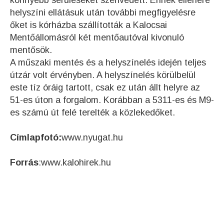
könnyebb sérüléseket szenvedett. Ennek ellenére
helyszíni ellátásuk után további megfigyelésre
őket is kórházba szállították a Kalocsai
Mentőállomásról két mentőautóval kivonuló
mentősök.
A műszaki mentés és a helyszínelés idején teljes
útzár volt érvényben. A helyszínelés körülbelül
este tíz óráig tartott, csak ez után állt helyre az
51-es úton a forgalom. Korábban a 5311-es és M9-
es számú út felé terelték a közlekedőket.
Címlapfotó:
www.nyugat.hu
Forrás
:www.kalohirek.hu