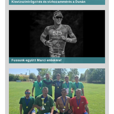
Kisvízszintrögzítés és vízhozammérés a Dunán
Fussunk együtt Marci emlékére!