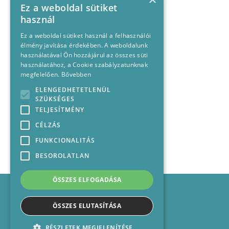
Ez a weboldal sütiket
használ
Ez a weboldal sütiket használ a felhasználói
élmény javítása érdekében. A weboldalunk
használatával Ön hozzájárul az összes süti
használatához, a Cookie szabályzatunknak
megfelelően.
Bővebben
ELENGEDHETETLENÜL
SZÜKSÉGES
TELJESÍTMÉNY
CÉLZÁS
FUNKCIONALITÁS
BESOROLATLAN
ÖSSZES ELFOGADÁSA
Impresszum
Médiajánlat
ÖSSZES ELUTASÍTÁSA
Felhasználási feltételek
Panaszkezelési nyilatkozat
RÉSZLETEK MEGJELENÍTÉSE