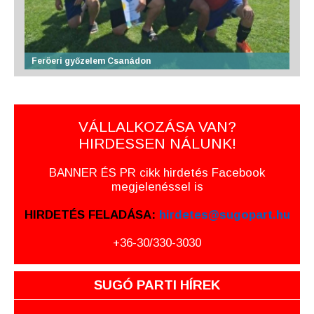
Feröeri győzelem Csanádon
VÁLLALKOZÁSA VAN?
HIRDESSEN NÁLUNK!
BANNER ÉS PR cikk hirdetés Facebook
megjelenéssel is
HIRDETÉS FELADÁSA:
hirdetes@sugopart.hu
+36-30/330-3030
SUGÓ PARTI HÍREK