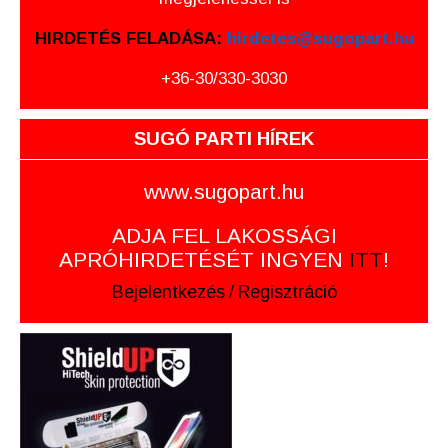
HIRDETÉS FELADÁSA:
hirdetes@sugopart.hu
+36-30/330-3030
SUGÓ PARTI HÍREK
www.sugopart.hu
ADJA FEL LAKOSSÁGI
APRÓHIRDETÉSÉT INGYEN
ITT
!
Bejelentkezés
/
Regisztráció