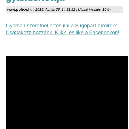
www.police.hu
|
2016. Április 28. 14:31:52 | Utolsó frissítés: 10 év
Gyorsan szeretnél értesülni a Sugópart híreiről?
Csatlakozz hozzánk! Klikk, és like a Facebookon!