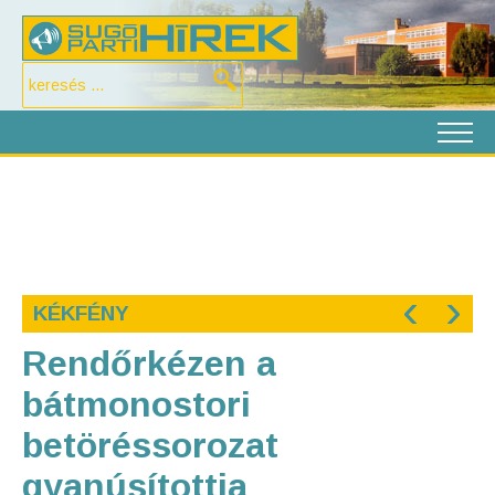
‹
›
KÉKFÉNY
Rendőrkézen a
bátmonostori
betöréssorozat
gyanúsítottja