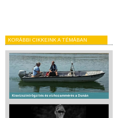
KORÁBBI CIKKEINK A TÉMÁBAN
Kisvízszintrögzítés és vízhozammérés a Dunán