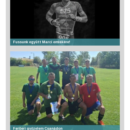
Fussunk együtt Marci emlékére!
Feröeri győzelem Csanádon