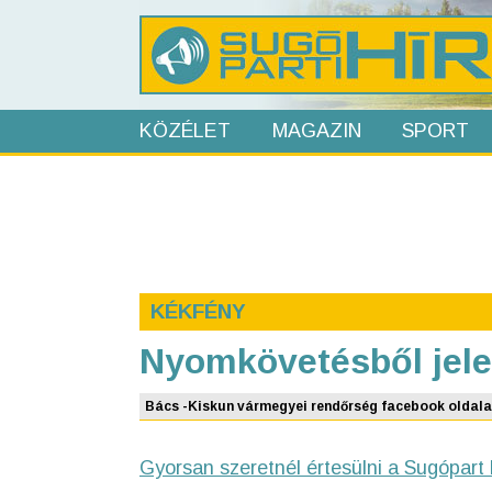
KÖZÉLET
MAGAZIN
SPORT
KÉKFÉNY
Nyomkövetésből jel
Bács -Kiskun vármegyei rendőrség facebook oldala
Gyorsan szeretnél értesülni a Sugópart 