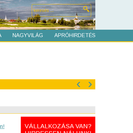
A
NAGYVILÁG
APRÓHIRDETÉS
‹
›
VÁLLALKOZÁSA VAN?
n!