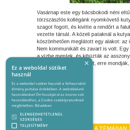
Vasárnap este egy bácsbokodi néni eltű
törzszászlós kollégánk nyomkövető kutyá
szagot fogott, és kivitte a rendőrt a fa
vezette társát. A közeli pataknál a kuty
köszönhetően meglátott egy alakot: az i
Nem kommunikált és zavart is volt. Egy
a vízbe mentek, és kihúzták az asszonyt
×
Köszönjük a munkátokat, erre mondják,
Ez a weboldal sütiket
használ
Ez a weboldal sütiket használ a felhasználói
élmény javítása érdekében. A weboldalunk
használatával Ön hozzájárul az összes süti
használatához, a Cookie szabályzatunknak
megfelelően.
Bővebben
ELENGEDHETETLENÜL
SZÜKSÉGES
TELJESÍTMÉNY
KORÁBBI CIKKEINK A TÉMÁBAN