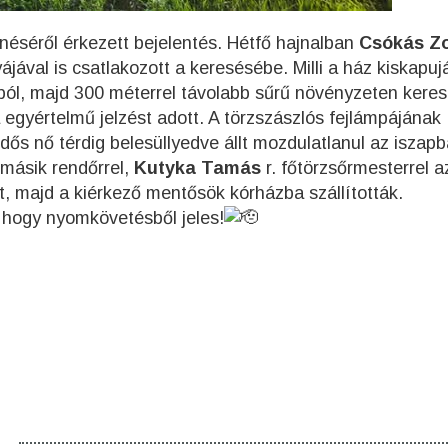
néséről érkezett bejelentés. Hétfő hajnalban
Csókás Zo
jával is csatlakozott a keresésébe. Milli a ház kiskapuj
luból, majd 300 méterrel távolabb sűrű növényzeten keres
a egyértelmű jelzést adott. A törzszászlós fejlámpájának
dős nő térdig belesüllyedve állt mozdulatlanul az iszapb
 másik rendőrrel,
Kutyka Tamás
r. főtörzsőrmesterrel 
, majd a kiérkező mentősök kórházba szállították.
 hogy nyomkövetésből jeles!