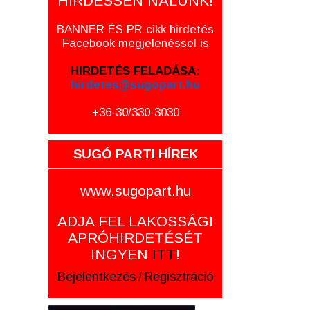
HIRDESSEN NÁLUNK!
BANNER ÉS PR cikk hirdetés
Facebook megjelenéssel is
HIRDETÉS FELADÁSA:
hirdetes@sugopart.hu
+36-30/330-3030
SUGÓ PARTI HÍREK
www.sugopart.hu
ADJA FEL LAKOSSÁGI
APRÓHIRDETÉSÉT
INGYEN
ITT
!
Bejelentkezés
/
Regisztráció