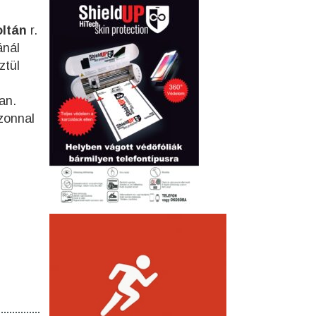
ltán
r.
ánál
ztül
an.
azonnal