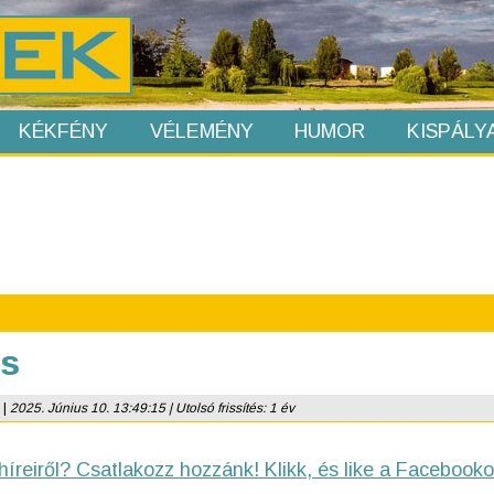
KÉKFÉNY
VÉLEMÉNY
HUMOR
KISPÁLY
es
|
2025. Június 10. 13:49:15 | Utolsó frissítés: 1 év
híreiről? Csatlakozz hozzánk! Klikk, és like a Facebooko