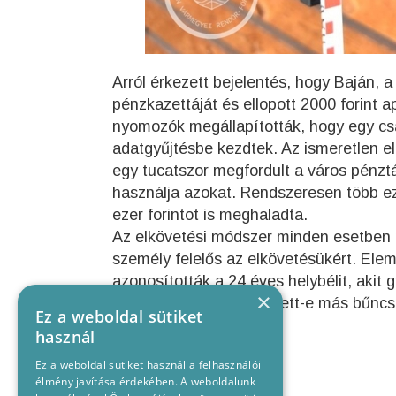
Arról érkezett bejelentés, hogy Baján, a
pénzkazettáját és ellopott 2000 forint a
nyomozók megállapították, hogy egy csav
adatgyűjtésbe kezdtek. Az ismeretlen e
egy tucatszor megfordult a város pénztár
használja azokat. Rendszeresen több eze
ezer forintot is meghaladta.
Az elkövetési módszer minden esetben 
személy felelős az elkövetésükért. Elem
azonosították a 24 éves helybélit, akit 
×
vizsgálják, hogy elkövetett-e más bűn
Ez a weboldal sütiket
használ
Ez a weboldal sütiket használ a felhasználói
élmény javítása érdekében. A weboldalunk