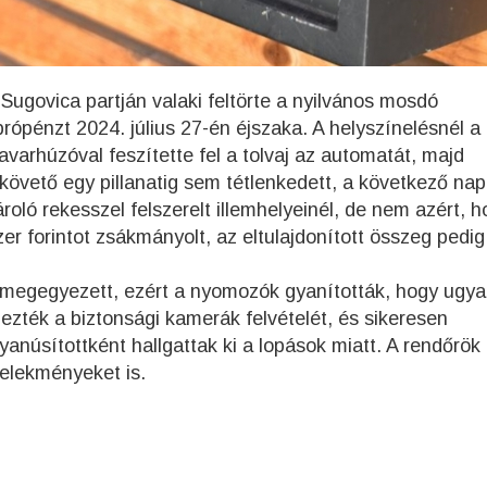
 Sugovica partján valaki feltörte a nyilvános mosdó
própénzt 2024. július 27-én éjszaka. A helyszínelésnél a
arhúzóval feszítette fel a tolvaj az automatát, majd
lkövető egy pillanatig sem tétlenkedett, a következő na
oló rekesszel felszerelt illemhelyeinél, de nem azért, h
r forintot zsákmányolt, az eltulajdonított összeg pedig
megegyezett, ezért a nyomozók gyanították, hogy ugya
ezték a biztonsági kamerák felvételét, és sikeresen
gyanúsítottként hallgattak ki a lopások miatt. A rendőrök
cselekményeket is.