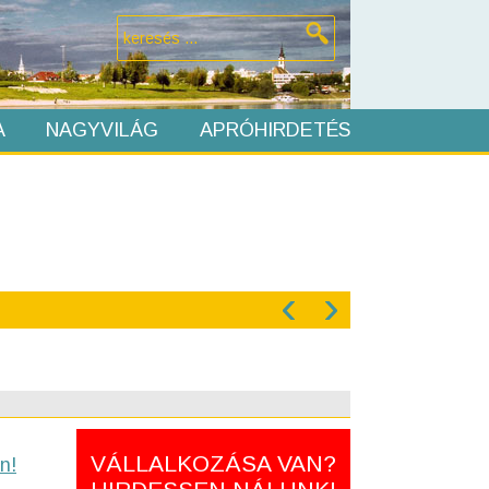
A
NAGYVILÁG
APRÓHIRDETÉS
‹
›
VÁLLALKOZÁSA VAN?
n!