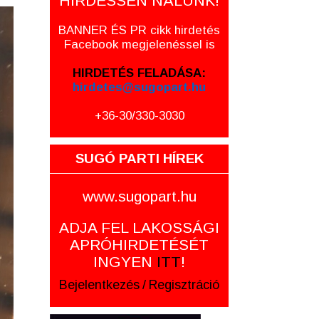
HIRDESSEN NÁLUNK!
BANNER ÉS PR cikk hirdetés
Facebook megjelenéssel is
HIRDETÉS FELADÁSA:
hirdetes@sugopart.hu
+36-30/330-3030
SUGÓ PARTI HÍREK
www.sugopart.hu
ADJA FEL LAKOSSÁGI
APRÓHIRDETÉSÉT
INGYEN
ITT
!
Bejelentkezés
/
Regisztráció