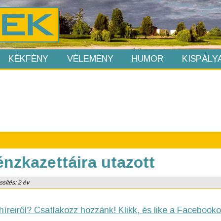
KÉKFÉNY
VÉLEMÉNY
HUMOR
KISPÁLY
nzkazettáira utazott
ssítés: 2 év
híreiről? Csatlakozz hozzánk! Klikk, és like a Facebooko