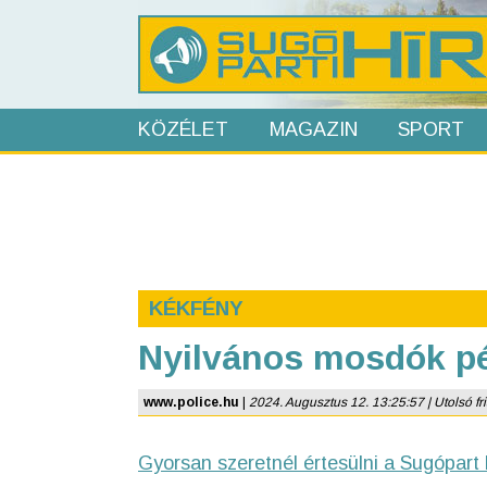
KÖZÉLET
MAGAZIN
SPORT
KÉKFÉNY
Nyilvános mosdók pé
www.police.hu
|
2024. Augusztus 12. 13:25:57 | Utolsó fri
Gyorsan szeretnél értesülni a Sugópart 