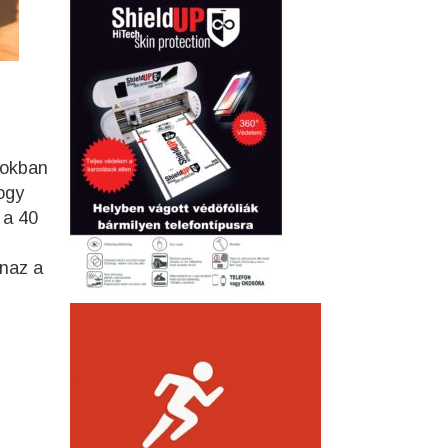
pokban
ogy
 a 40
naz a