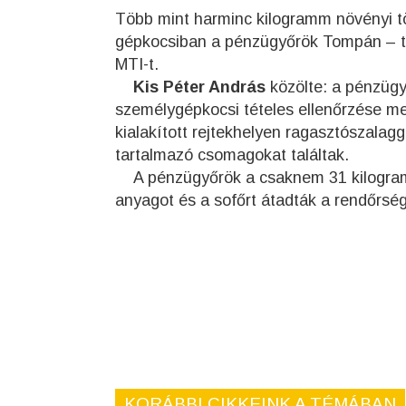
Több mint harminc kilogramm növényi tö
gépkocsiban a pénzügyőrök Tompán – tá
MTI-t.
Kis Péter András
közölte: a pénzügy
személygépkocsi tételes ellenőrzése mel
kialakított rejtekhelyen ragasztószalagg
tartalmazó csomagokat találtak.
A pénzügyőrök a csaknem 31 kilogramm,
anyagot és a sofőrt átadták a rendőrsé
KORÁBBI CIKKEINK A TÉMÁBAN