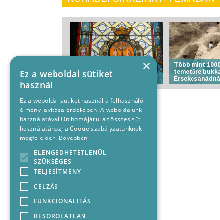
×
Több mint 1000
Ez a weboldal sütiket
temetőre bukk
Anyakönyvi hírek
Érsekcsanádná
használ
Ez a weboldal sütiket használ a felhasználói
élmény javítása érdekében. A weboldalunk
használatával Ön hozzájárul az összes süti
használatához, a Cookie szabályzatunknak
megfelelően.
Bővebben
ELENGEDHETETLENÜL
SZÜKSÉGES
TELJESÍTMÉNY
CÉLZÁS
FUNKCIONALITÁS
BESOROLATLAN