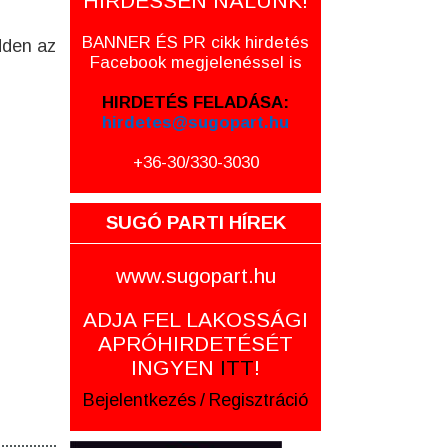
HIRDESSEN NÁLUNK!
BANNER ÉS PR cikk hirdetés
dden az
Facebook megjelenéssel is
HIRDETÉS FELADÁSA:
hirdetes@sugopart.hu
+36-30/330-3030
SUGÓ PARTI HÍREK
www.sugopart.hu
ADJA FEL LAKOSSÁGI
APRÓHIRDETÉSÉT
INGYEN
ITT
!
Bejelentkezés
/
Regisztráció