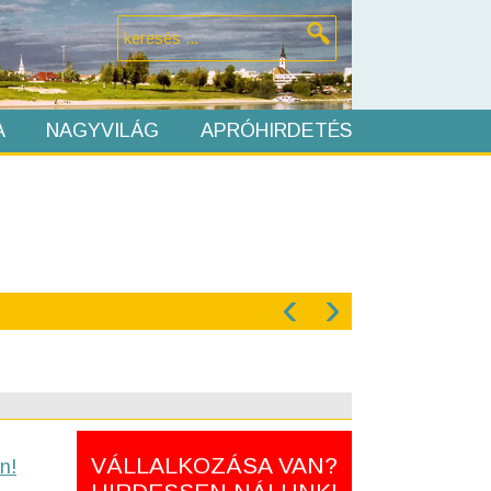
A
NAGYVILÁG
APRÓHIRDETÉS
‹
›
VÁLLALKOZÁSA VAN?
n!