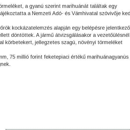
rmeléket, a gyanú szerint marihuánát találtak egy
jékoztatta a Nemzeti Adó- és Vámhivatal szóvivője ke
őrök kockázatelemzés alapján egy belépésre jelentkező
lett döntöttek. A jármű átvizsgálásakor a vezetőülésnél
al körbetekert, jellegzetes szagú, növényi törmeléket
 75 millió forint feketepiaci értékű marihuánagyanús
gnek.