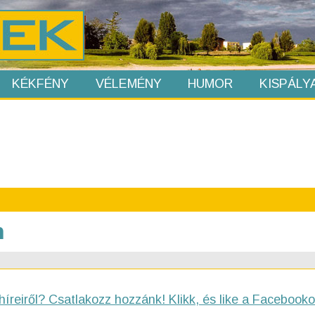
KÉKFÉNY
VÉLEMÉNY
HUMOR
KISPÁLY
n
híreiről? Csatlakozz hozzánk! Klikk, és like a Facebooko