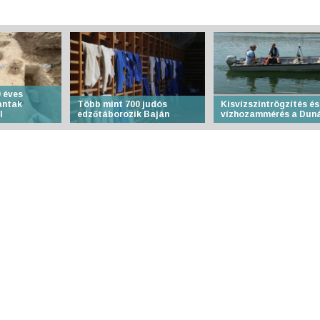
 éves
antak
Több mint 700 judós
Kisvízszintrögzítés és
l
edzőtáborozik Baján
vízhozammérés a Dun