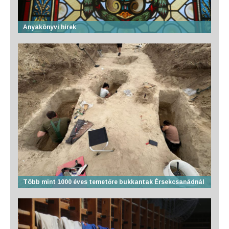
Anyakönyvi hírek
Több mint 1000 éves temetőre bukkantak Érsekcsanádnál