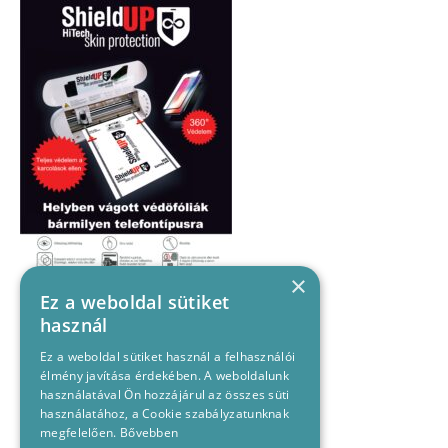
×
Ez a weboldal sütiket
használ
Ez a weboldal sütiket használ a felhasználói
élmény javítása érdekében. A weboldalunk
használatával Ön hozzájárul az összes süti
használatához, a Cookie szabályzatunknak
megfelelően.
Bővebben