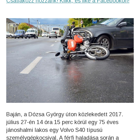
Csatlakozz hozzánk! Klikk, és like a Facebookon!
Baján, a Dózsa György úton közlekedett 2017.
július 27-én 14 óra 15 perc körül egy 75 éves
jánoshalmi lakos egy Volvo S40 típusú
személygépkocsival. A férfi haladása során a