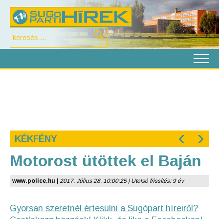
‹
›
KÉKFÉNY
Motorost ütöttek el Baján
www.police.hu
|
2017. Július 28. 10:00:25 | Utolsó frissítés: 9 év
Gyorsan szeretnél értesülni a Sugópart híreiről?