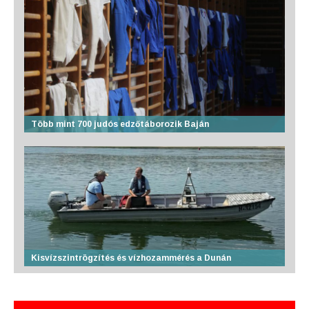
Több mint 700 judós edzőtáborozik Baján
Kisvízszintrögzítés és vízhozammérés a Dunán