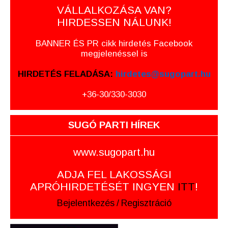
VÁLLALKOZÁSA VAN?
HIRDESSEN NÁLUNK!
BANNER ÉS PR cikk hirdetés Facebook
megjelenéssel is
HIRDETÉS FELADÁSA:
hirdetes@sugopart.hu
+36-30/330-3030
SUGÓ PARTI HÍREK
www.sugopart.hu
ADJA FEL LAKOSSÁGI
APRÓHIRDETÉSÉT INGYEN
ITT
!
Bejelentkezés
/
Regisztráció