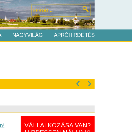
A
NAGYVILÁG
APRÓHIRDETÉS
‹
›
ő
VÁLLALKOZÁSA VAN?
n!