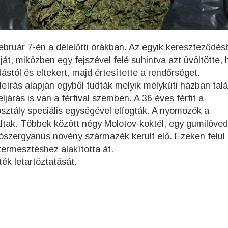
ebruár 7-én a délelőtti órákban. Az egyik kereszteződé
útját, miközben egy fejszével felé suhintva azt üvöltötte,
dástól és eltekert, majd értesítette a rendőrséget.
eírás alapján egyből tudták melyik mélykúti házban talá
ljárás is van a férfival szemben. A 36 éves férfit a
sztály speciális egységével elfogták. A nyomozók a
ltak. Többek között négy Molotov-koktél, egy gumilöve
tószergyanús növény származék került elő. Ezeken felül
termesztéshez alakította át.
ék letartóztatását.