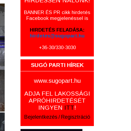
HIRDESSEN NÁLUNK!
BANNER ÉS PR cikk hirdetés
Facebook megjelenéssel is
HIRDETÉS FELADÁSA:
hirdetes@sugopart.hu
+36-30/330-3030
SUGÓ PARTI HÍREK
www.sugopart.hu
ADJA FEL LAKOSSÁGI
APRÓHIRDETÉSÉT
INGYEN
ITT
!
Bejelentkezés
/
Regisztráció