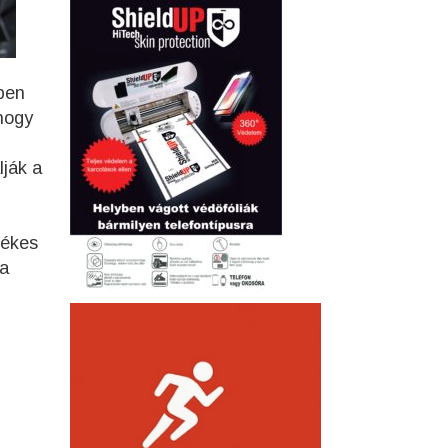
sben
 hogy
lják a
dékes
 a