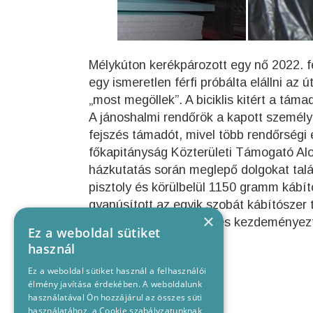
Mélykúton kerékpározott egy nő 2022. f
egy ismeretlen férfi próbálta elállni az 
„most megöllek”. A biciklis kitért a táma
A jánoshalmi rendőrök a kapott személyl
fejszés támadót, mivel több rendőrségi e
főkapitányság Közterületi Támogató Alo
házkutatás során meglepő dolgokat talá
pisztoly és körülbelül 1150 gramm kábí
gyanúsított az egyik szobát kábítószer 
×
A férfit őrizetbe vették és kezdeményezt
Ez a weboldal sütiket
használ
Ez a weboldal sütiket használ a felhasználói
élmény javítása érdekében. A weboldalunk
használatával Ön hozzájárul az összes süti
használatához, a Cookie szabályzatunknak