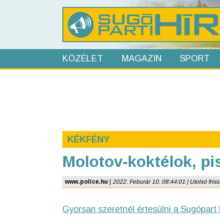
KÖZÉLET
MAGAZIN
SPORT
KÉKFÉNY
Molotov-koktélok, pis
www.police.hu
|
2022. Feburár 10. 08:44:01 | Utolsó frissí
Gyorsan szeretnél értesülni a Sugópart 