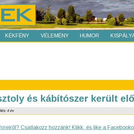
KÉKFÉNY
VÉLEMÉNY
HUMOR
KISPÁLY
ztoly és kábítószer került el
tés: 4 év
híreiről? Csatlakozz hozzánk! Klikk, és like a Facebooko