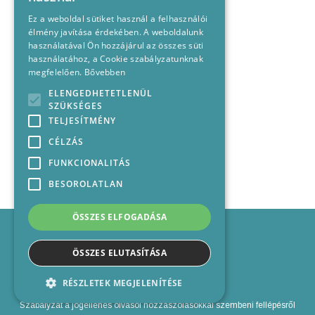
Ez a weboldal sütiket használ a felhasználói
élmény javítása érdekében. A weboldalunk
használatával Ön hozzájárul az összes süti
használatához, a Cookie szabályzatunknak
megfelelően.
Bővebben
ELENGEDHETETLENÜL
SZÜKSÉGES
TELJESÍTMÉNY
CÉLZÁS
FUNKCIONALITÁS
BESOROLATLAN
ÖSSZES ELFOGADÁSA
Impresszum
Médiajánlat
ÖSSZES ELUTASÍTÁSA
Felhasználási feltételek
Panaszkezelési nyilatkozat
RÉSZLETEK MEGJELENÍTÉSE
Kapcsolat
Szabályzat a jogellenes olvasói hozzászólásokkal szembeni fellépésről