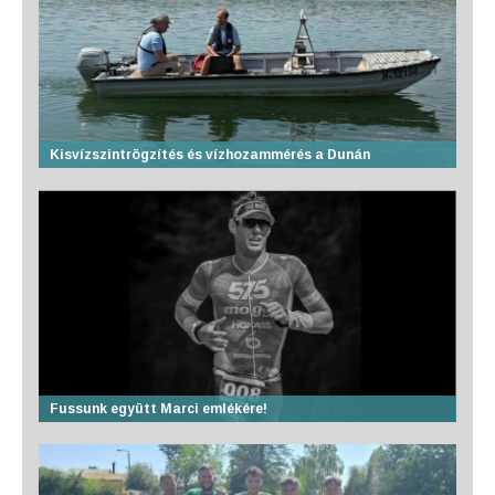
Kisvízszintrögzítés és vízhozammérés a Dunán
Fussunk együtt Marci emlékére!