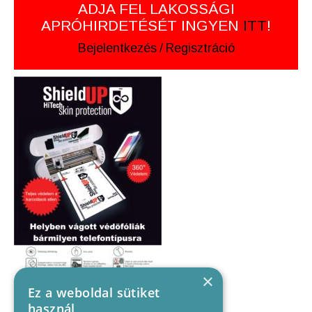
ADJA FEL LAKOSSÁGI
APRÓHIRDETÉSÉT INGYEN
ITT
!
Bejelentkezés
/
Regisztráció
×
Ez a weboldal sütiket
használ