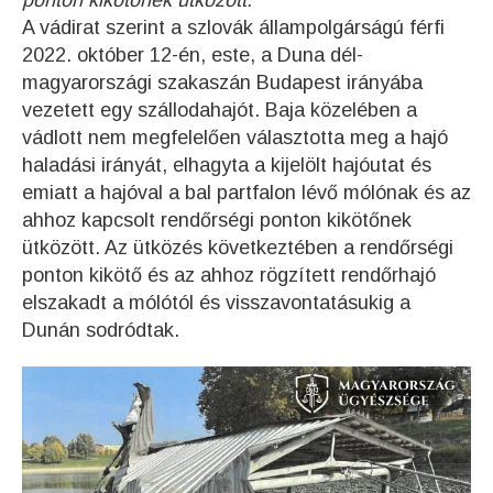
ponton kikötőnek ütközött.
A vádirat szerint a szlovák állampolgárságú férfi
2022. október 12-én, este, a Duna dél-
magyarországi szakaszán Budapest irányába
vezetett egy szállodahajót. Baja közelében a
vádlott nem megfelelően választotta meg a hajó
haladási irányát, elhagyta a kijelölt hajóutat és
emiatt a hajóval a bal partfalon lévő mólónak és az
ahhoz kapcsolt rendőrségi ponton kikötőnek
ütközött. Az ütközés következtében a rendőrségi
ponton kikötő és az ahhoz rögzített rendőrhajó
elszakadt a mólótól és visszavontatásukig a
Dunán sodródtak.