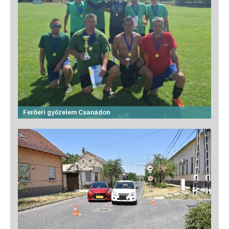
Feröeri győzelem Csanádon