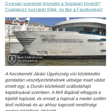
Gyorsan szeretnél értesülni a Sugópart híreiről?
Csatlakozz hozzánk! Klikk, és like a Facebookon!
A Kecskeméti Járási Ügyészség vízi közlekedés
gondatlan veszélyeztetésének vétsége miatt vádat
emelt egy, a Dunán közlekedő szállodahajó
kapitányával szemben. A férfi Bajánál elhagyta a
kijelölt hajóutat, és emiatt a hajóval a meder szélén
lévő mólónak és az ahhoz kapcsolt rendőrségi