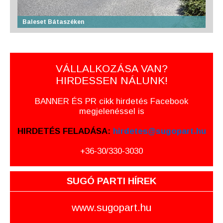
Baleset Bátaszéken
VÁLLALKOZÁSA VAN?
HIRDESSEN NÁLUNK!
BANNER ÉS PR cikk hirdetés Facebook
megjelenéssel is
HIRDETÉS FELADÁSA:
hirdetes@sugopart.hu
+36-30/330-3030
SUGÓ PARTI HÍREK
www.sugopart.hu