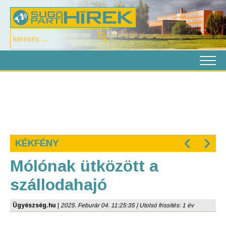
‹
›
KÉKFÉNY
Mólónak ütközött a
szállodahajó
Ügyészség.hu
|
2025. Feburár 04. 11:25:35 | Utolsó frissítés: 1 év