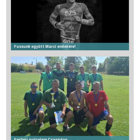
Fussunk együtt Marci emlékére!
Feröeri győzelem Csanádon