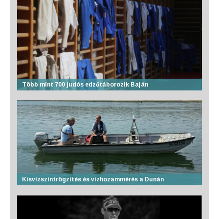
Több mint 700 judós edzőtáborozik Baján
Kisvízszintrögzítés és vízhozammérés a Dunán