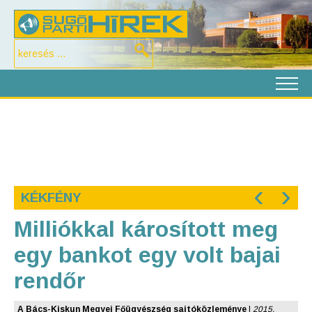
‹
›
KÉKFÉNY
Milliókkal károsított meg
egy bankot egy volt bajai
rendőr
A Bács-Kiskun Megyei Főügyészség sajtóközleménye
|
2015.