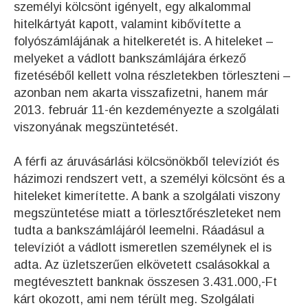
személyi kölcsönt igényelt, egy alkalommal
hitelkártyát kapott, valamint kibővítette a
folyószámlájának a hitelkeretét is. A hiteleket –
melyeket a vádlott bankszámlájára érkező
fizetéséből kellett volna részletekben törleszteni –
azonban nem akarta visszafizetni, hanem már
2013. február 11-én kezdeményezte a szolgálati
viszonyának megszüntetését.
A férfi az áruvásárlási kölcsönökből televíziót és
házimozi rendszert vett, a személyi kölcsönt és a
hiteleket kimerítette. A bank a szolgálati viszony
megszüntetése miatt a törlesztőrészleteket nem
tudta a bankszámlájáról leemelni. Ráadásul a
televíziót a vádlott ismeretlen személynek el is
adta. Az üzletszerűen elkövetett csalásokkal a
megtévesztett banknak összesen 3.431.000,-Ft
kárt okozott, ami nem térült meg. Szolgálati