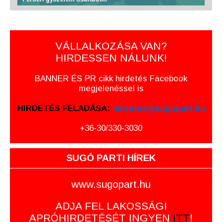
VÁLLALKOZÁSA VAN?
HIRDESSEN NÁLUNK!
BANNER ÉS PR cikk hirdetés Facebook
megjelenéssel is
HIRDETÉS FELADÁSA:
hirdetes@sugopart.hu
+36-30/330-3030
SUGÓ PARTI HÍREK
www.sugopart.hu
ADJA FEL LAKOSSÁGI
APRÓHIRDETÉSÉT INGYEN
ITT
!