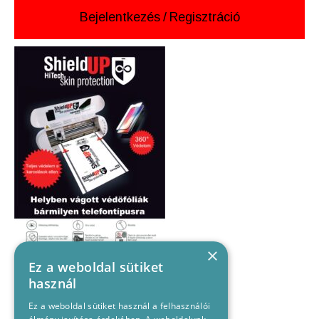
Bejelentkezés
/
Regisztráció
×
Ez a weboldal sütiket
használ
Ez a weboldal sütiket használ a felhasználói