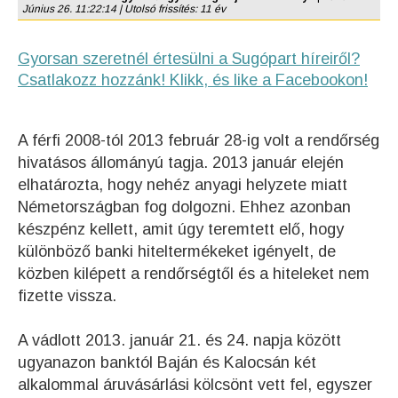
Június 26. 11:22:14 | Utolsó frissítés: 11 év
Gyorsan szeretnél értesülni a Sugópart híreiről?
Csatlakozz hozzánk! Klikk, és like a Facebookon!
A férfi 2008-tól 2013 február 28-ig volt a rendőrség
hivatásos állományú tagja. 2013 január elején
elhatározta, hogy nehéz anyagi helyzete miatt
Németországban fog dolgozni. Ehhez azonban
készpénz kellett, amit úgy teremtett elő, hogy
különböző banki hiteltermékeket igényelt, de
közben kilépett a rendőrségtől és a hiteleket nem
fizette vissza.
A vádlott 2013. január 21. és 24. napja között
ugyanazon banktól Baján és Kalocsán két
alkalommal áruvásárlási kölcsönt vett fel, egyszer