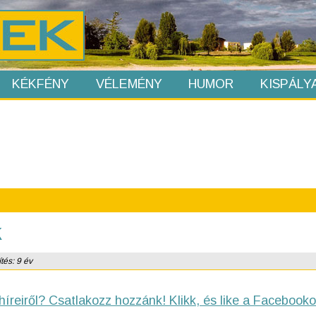
KÉKFÉNY
VÉLEMÉNY
HUMOR
KISPÁLY
k
tés: 9 év
híreiről? Csatlakozz hozzánk! Klikk, és like a Facebooko