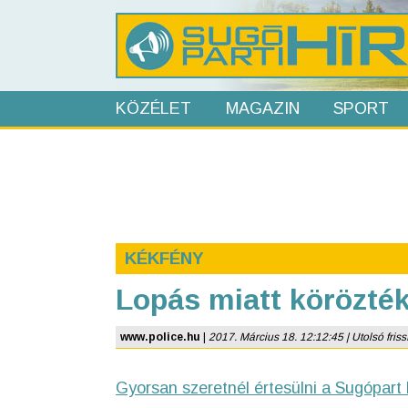
KÖZÉLET
MAGAZIN
SPORT
KÉKFÉNY
Lopás miatt körözté
www.police.hu
|
2017. Március 18. 12:12:45 | Utolsó frissí
Gyorsan szeretnél értesülni a Sugópart 