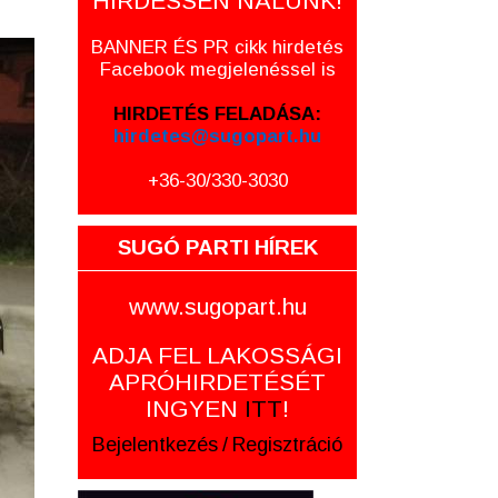
HIRDESSEN NÁLUNK!
BANNER ÉS PR cikk hirdetés
Facebook megjelenéssel is
HIRDETÉS FELADÁSA:
hirdetes@sugopart.hu
+36-30/330-3030
SUGÓ PARTI HÍREK
www.sugopart.hu
ADJA FEL LAKOSSÁGI
APRÓHIRDETÉSÉT
INGYEN
ITT
!
Bejelentkezés
/
Regisztráció