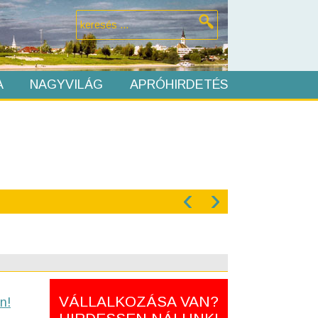
A
NAGYVILÁG
APRÓHIRDETÉS
‹
›
VÁLLALKOZÁSA VAN?
n!