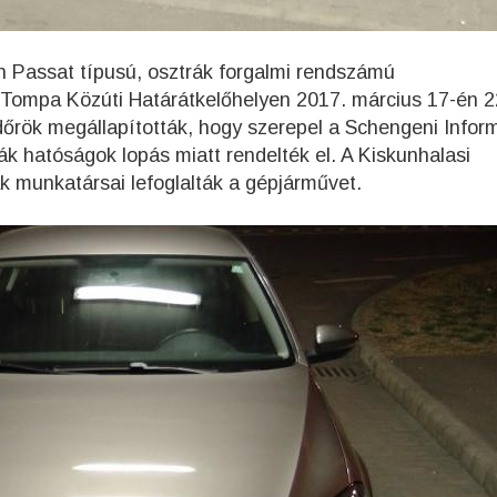
n Passat típusú, osztrák forgalmi rendszámú
a Tompa Közúti Határátkelőhelyen 2017. március 17-én 2
ndőrök megállapították, hogy szerepel a Schengeni Infor
k hatóságok lopás miatt rendelték el. A Kiskunhalasi
 munkatársai lefoglalták a gépjárművet.