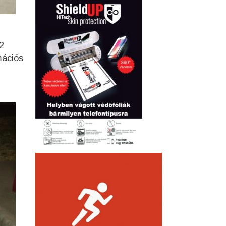
2
mációs