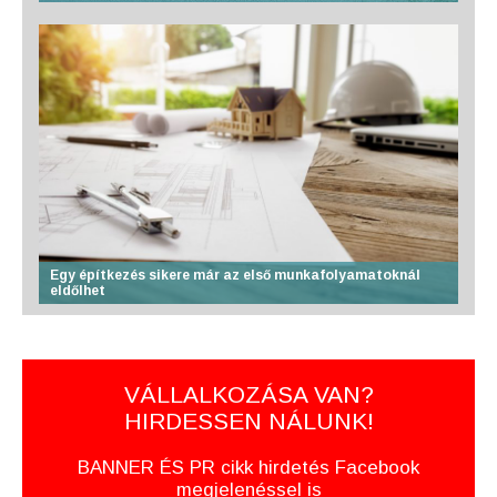
Egy építkezés sikere már az első munkafolyamatoknál
eldőlhet
VÁLLALKOZÁSA VAN?
HIRDESSEN NÁLUNK!
BANNER ÉS PR cikk hirdetés Facebook
megjelenéssel is