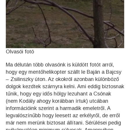
Olvasói fotó
Ma délután több olvasónk is küldött fotót arról,
hogy egy mentőhelikopter szállt le Baján a Bajcsy
– Zsilinszky úton. Az okokról azonban különböző
dolgok kezdtek szárnyra kelni. Ami eddig biztosnak
tűnik, hogy egy idős hölgy lezuhant a Csónak
(nem Kodály ahogy korábban írtuk) utcában
információink szerint a harmadik emeletről. A
legvalószínűbb hogy leesett az erkélyről, de erről
már nem merünk biztosat állítani. Sérülései pedig