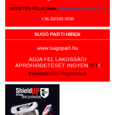
HIRDETÉS FELADÁSA:
hirdetes@sugopart.hu
+36-30/330-3030
SUGÓ PARTI HÍREK
www.sugopart.hu
ADJA FEL LAKOSSÁGI
APRÓHIRDETÉSÉT INGYEN
ITT
!
Bejelentkezés
/
Regisztráció