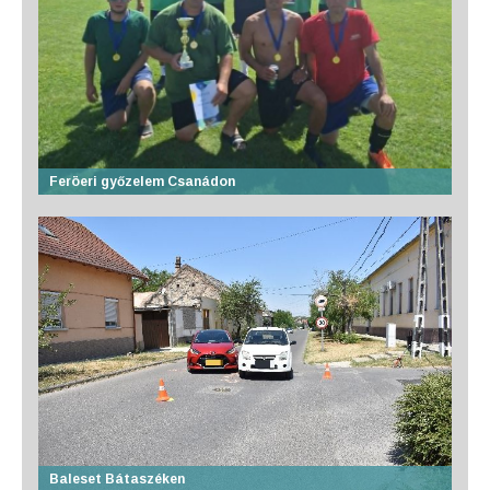
Feröeri győzelem Csanádon
Baleset Bátaszéken