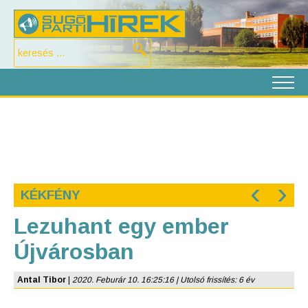
‹
›
KÉKFÉNY
Lezuhant egy ember
Újvárosban
Antal Tibor
|
2020. Feburár 10. 16:25:16 | Utolsó frissítés: 6 év