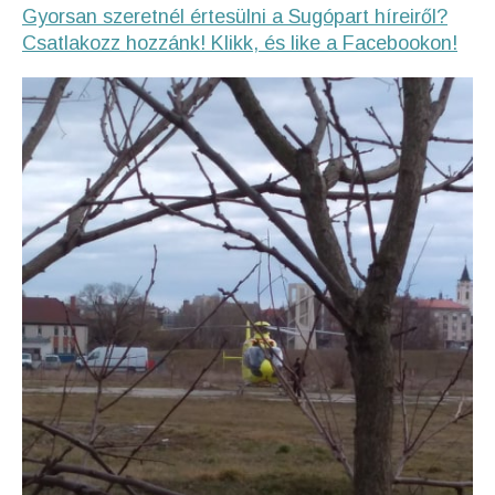
Gyorsan szeretnél értesülni a Sugópart híreiről?
Csatlakozz hozzánk! Klikk, és like a Facebookon!