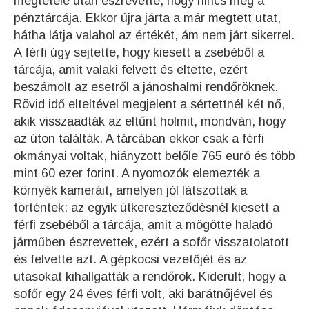
megtétele után észrevette, hogy nincs meg a
pénztárcája. Ekkor újra járta a már megtett utat,
hátha látja valahol az értékét, ám nem járt sikerrel.
A férfi úgy sejtette, hogy kiesett a zsebéből a
tárcája, amit valaki felvett és eltette, ezért
beszámolt az esetről a jánoshalmi rendőröknek.
Rövid idő elteltével megjelent a sértettnél két nő,
akik visszaadták az eltűnt holmit, mondván, hogy
az úton találták. A tárcában ekkor csak a férfi
okmányai voltak, hiányzott belőle 765 euró és több
mint 60 ezer forint. A nyomozók elemezték a
környék kameráit, amelyen jól látszottak a
történtek: az egyik útkereszteződésnél kiesett a
férfi zsebéből a tárcája, amit a mögötte haladó
járműben észrevettek, ezért a sofőr visszatolatott
és felvette azt. A gépkocsi vezetőjét és az
utasokat kihallgatták a rendőrök. Kiderült, hogy a
sofőr egy 24 éves férfi volt, aki barátnőjével és