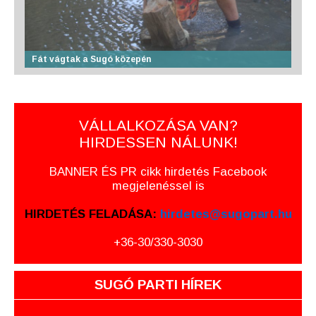
Fát vágtak a Sugó közepén
VÁLLALKOZÁSA VAN?
HIRDESSEN NÁLUNK!
BANNER ÉS PR cikk hirdetés Facebook
megjelenéssel is
HIRDETÉS FELADÁSA:
hirdetes@sugopart.hu
+36-30/330-3030
SUGÓ PARTI HÍREK