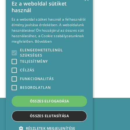
Ez a weboldal sütiket
használ
Ez a weboldal sütiket használ a felhasználói
élmény javítása érdekében. A weboldalunk
használatával Ön hozzájárul az összes süti
használatához, a Cookie szabályzatunknak
megfelelően.
Bővebben
ELENGEDHETETLENÜL
SZÜKSÉGES
TELJESÍTMÉNY
CÉLZÁS
FUNKCIONALITÁS
BESOROLATLAN
ÖSSZES ELFOGADÁSA
Impresszum
Médiajánlat
ÖSSZES ELUTASÍTÁSA
Felhasználási feltételek
Panaszkezelési nyilatkozat
RÉSZLETEK MEGJELENÍTÉSE