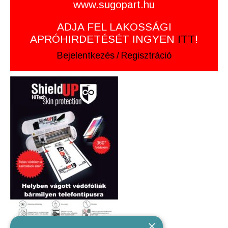
www.sugopart.hu
ADJA FEL LAKOSSÁGI
APRÓHIRDETÉSÉT INGYEN
ITT
!
Bejelentkezés
/
Regisztráció
×