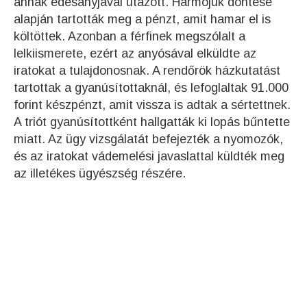
annak édesanyjával utazott. Hármójuk döntése
alapján tartották meg a pénzt, amit hamar el is
költöttek. Azonban a férfinek megszólalt a
lelkiismerete, ezért az anyósával elküldte az
iratokat a tulajdonosnak. A rendőrök házkutatást
tartottak a gyanúsítottaknál, és lefoglaltak 91.000
forint készpénzt, amit vissza is adtak a sértettnek.
A triót gyanúsítottként hallgatták ki lopás bűntette
miatt. Az ügy vizsgálatát befejezték a nyomozók,
és az iratokat vádemelési javaslattal küldték meg
az illetékes ügyészség részére.