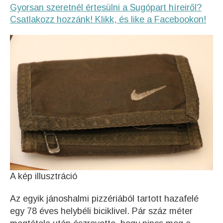
Gyorsan szeretnél értesülni a Sugópart híreiről?
Csatlakozz hozzánk! Klikk, és like a Facebookon!
A kép illusztráció
Az egyik jánoshalmi pizzériából tartott hazafelé
egy 78 éves helybéli biciklivel. Pár száz méter