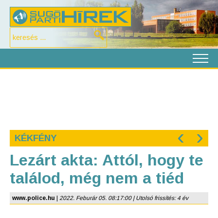
‹
›
KÉKFÉNY
Lezárt akta: Attól, hogy te
találod, még nem a tiéd
www.police.hu
|
2022. Feburár 05. 08:17:00 | Utolsó frissítés: 4 év