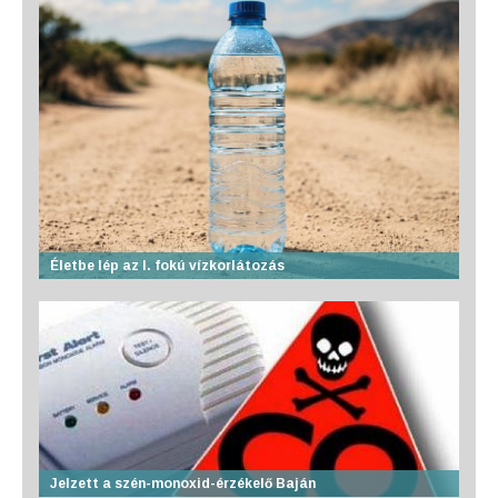
Életbe lép az I. fokú vízkorlátozás
Jelzett a szén-monoxid-érzékelő Baján