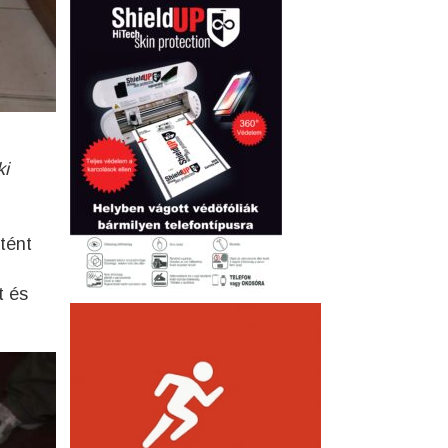
ki
rtént
t és