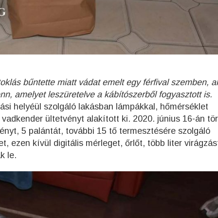
oklás bűntette miatt vádat emelt egy férfival szemben, a
nn, amelyet leszüretelve a kábítószerből fogyasztott is.
kodási helyéül szolgáló lakásban lámpákkal, hőmérséklet
 vadkender ültetvényt alakított ki. 2020. június 16-án tö
ényt, 5 palántát, további 15 tő termesztésére szolgáló
 ezen kívül digitális mérleget, őrlőt, több liter virágzás
k le.