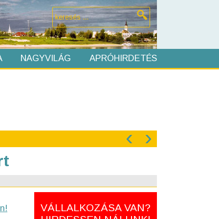
A
NAGYVILÁG
APRÓHIRDETÉS
‹
›
rt
VÁLLALKOZÁSA VAN?
n!