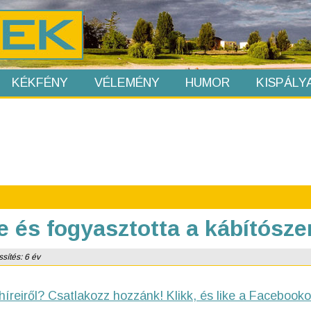
KÉKFÉNY
VÉLEMÉNY
HUMOR
KISPÁLY
 és fogyasztotta a kábítósze
sítés: 6 év
híreiről? Csatlakozz hozzánk! Klikk, és like a Facebooko