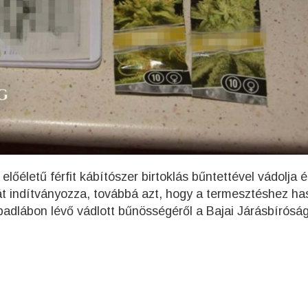
őéletű férfit kábítószer birtoklás bűntettével vádolja é
t indítványozza, továbbá azt, hogy a termesztéshez ha
badlábon lévő vádlott bűnösségéről a Bajai Járásbíróság