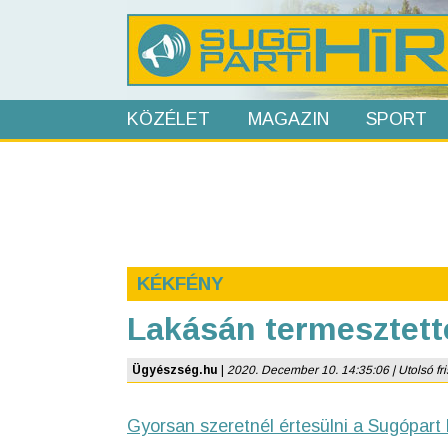
KÖZÉLET
MAGAZIN
SPORT
KÉKFÉNY
Lakásán termesztette
Ügyészség.hu
|
2020. December 10. 14:35:06 | Utolsó fris
Gyorsan szeretnél értesülni a Sugópart 