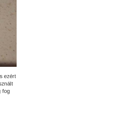
s ezért
sznált
 fog