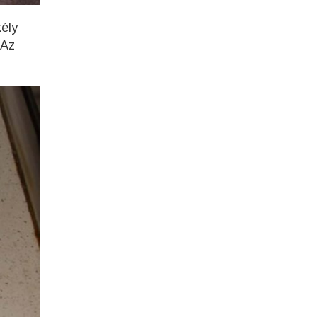
kély
 Az