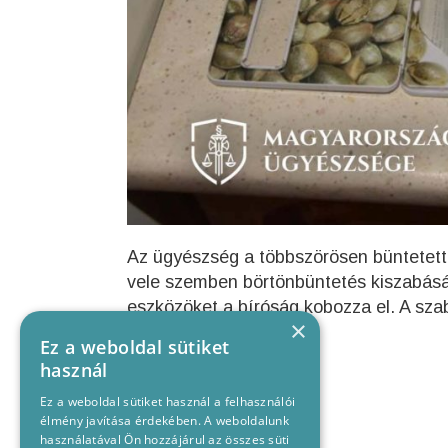
Az ügyészség a többszörösen büntetett el
vele szemben börtönbüntetés kiszabásá
eszközöket a bíróság kobozza el. A sza
×
dönteni.
Ez a weboldal sütiket
használ
Ez a weboldal sütiket használ a felhasználói
élmény javítása érdekében. A weboldalunk
használatával Ön hozzájárul az összes süti