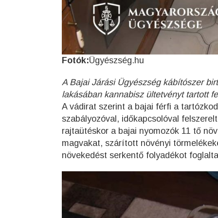
Fotók:
Ügyészség.hu
A Bajai Járási Ügyészség kábítószer birt
lakásában kannabisz ültetvényt tartott fe
A vádirat szerint a bajai férfi a tartóz
szabályozóval, időkapcsolóval felszerelt
rajtaütéskor a bajai nyomozók 11 tő növ
magvakat, szárított növényi törmelékeket,
növekedést serkentő folyadékot foglalta