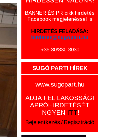
HIRDESSEN NÁLUNK!
BANNER ÉS PR cikk hirdetés
Facebook megjelenéssel is
HIRDETÉS FELADÁSA:
hirdetes@sugopart.hu
+36-30/330-3030
SUGÓ PARTI HÍREK
www.sugopart.hu
ADJA FEL LAKOSSÁGI
APRÓHIRDETÉSÉT
INGYEN
ITT
!
Bejelentkezés
/
Regisztráció