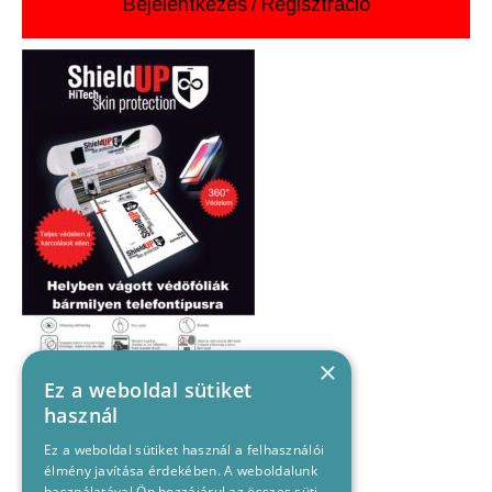
Bejelentkezés
/
Regisztráció
×
Ez a weboldal sütiket
használ
Ez a weboldal sütiket használ a felhasználói
élmény javítása érdekében. A weboldalunk
használatával Ön hozzájárul az összes süti