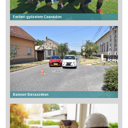
Feröeri győzelem Csanádon
Baleset Bátaszéken