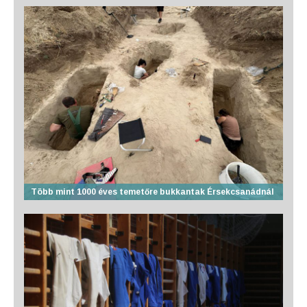
Több mint 1000 éves temetőre bukkantak Érsekcsanádnál