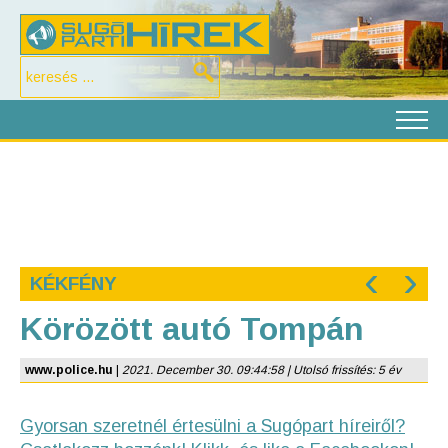
‹
›
KÉKFÉNY
Körözött autó Tompán
www.police.hu
|
2021. December 30. 09:44:58 | Utolsó frissítés: 5 év
Gyorsan szeretnél értesülni a Sugópart híreiről?