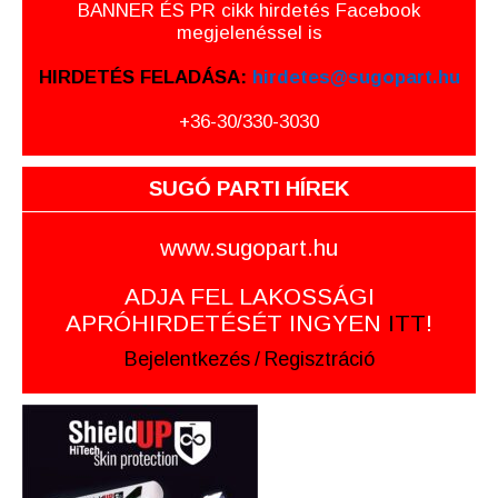
BANNER ÉS PR cikk hirdetés Facebook
megjelenéssel is
HIRDETÉS FELADÁSA:
hirdetes@sugopart.hu
+36-30/330-3030
SUGÓ PARTI HÍREK
www.sugopart.hu
ADJA FEL LAKOSSÁGI
APRÓHIRDETÉSÉT INGYEN
ITT
!
Bejelentkezés
/
Regisztráció