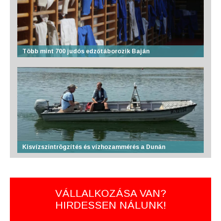
Több mint 700 judós edzőtáborozik Baján
Kisvízszintrögzítés és vízhozammérés a Dunán
VÁLLALKOZÁSA VAN?
HIRDESSEN NÁLUNK!