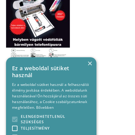
×
Ez a weboldal sütiket
használ
Ez a weboldal sütiket használ a felhasználói
élmény javítása érdekében. A weboldalunk
használatával Ön hozzájárul az összes süti
használatához, a Cookie szabályzatunknak
megfelelően.
Bővebben
ELENGEDHETETLENÜL
SZÜKSÉGES
TELJESÍTMÉNY