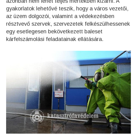
azonban nem lehet teljes mértékben kizárni. A
gyakorlatok lehetővé teszik, hogy a város vezetői,
az üzem dolgozói, valamint a védekezésben
résztvevő szervek, szervezetek felkészülhessenek
egy esetlegesen bekövetkezett baleset
kárfelszámolási feladatainak ellátására.