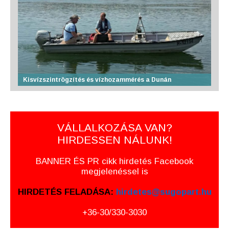
Kisvízszintrögzítés és vízhozammérés a Dunán
VÁLLALKOZÁSA VAN?
HIRDESSEN NÁLUNK!
BANNER ÉS PR cikk hirdetés Facebook
megjelenéssel is
HIRDETÉS FELADÁSA:
hirdetes@sugopart.hu
+36-30/330-3030