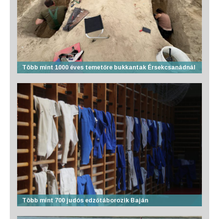
Több mint 1000 éves temetőre bukkantak Érsekcsanádnál
Több mint 700 judós edzőtáborozik Baján