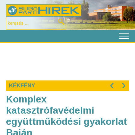
‹
›
KÉKFÉNY
Komplex
katasztrófavédelmi
együttműködési gyakorlat
Baján