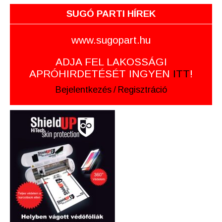
SUGÓ PARTI HÍREK
www.sugopart.hu
ADJA FEL LAKOSSÁGI
APRÓHIRDETÉSÉT INGYEN
ITT
!
Bejelentkezés
/
Regisztráció