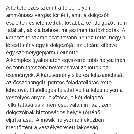
A feltételezés szerint a telephelyen
ammóniaszivárgás történt, amit a dolgozók
észleltek és jelentettek, továbbá két dolgozót nem
találtak, akik a baleset helyszínén tartózkodtak. A
káreset felszámolását tovább nehezítette, hogy a
létesítmény egyik dolgozóját az utcára kilépve,
egy személygépjármű elütötte.
A komplex gyakorlaton egyszerre több helyszínen
és több társszerv bevonásával zajlottak az
események. A káresemény sikeres felszámolását
az összehangolt, pontos feladatellátás tette
lehetővé. Elsődleges feladat volt a telephelyen a
veszélyes anyag lekötése, a két dolgozó
felkutatása és kimentése, valamint az üzem
dolgozóinak biztonságos helyre történő
eljuttatása. A másik helyszínen eközben
megtörtént a veszélyeztetett lakosság