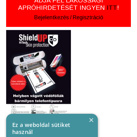
ADJA FEL LAKOSSÁGI
APRÓHIRDETÉSÉT INGYEN
ITT
!
Bejelentkezés
/
Regisztráció
×
Ez a weboldal sütiket
használ