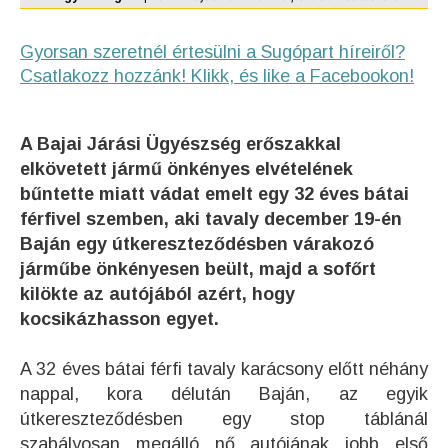
Gyorsan szeretnél értesülni a Sugópart híreiről?
Csatlakozz hozzánk! Klikk, és like a Facebookon!
A Bajai Járási Ügyészség erőszakkal
elkövetett jármű önkényes elvételének
bűntette miatt vádat emelt egy 32 éves bátai
férfivel szemben, aki tavaly december 19-én
Baján egy útkereszteződésben várakozó
járműbe önkényesen beült, majd a sofőrt
kilökte az autójából azért, hogy
kocsikázhasson egyet.
A 32 éves bátai férfi tavaly karácsony előtt néhány
nappal, kora délután Baján, az egyik
útkereszteződésben egy stop táblánál
szabályosan megálló nő autójának jobb első