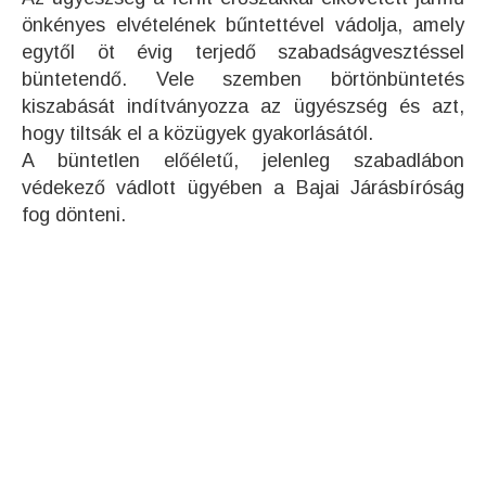
önkényes elvételének bűntettével vádolja, amely
egytől öt évig terjedő szabadságvesztéssel
büntetendő. Vele szemben börtönbüntetés
kiszabását indítványozza az ügyészség és azt,
hogy tiltsák el a közügyek gyakorlásától.
A büntetlen előéletű, jelenleg szabadlábon
védekező vádlott ügyében a Bajai Járásbíróság
fog dönteni.