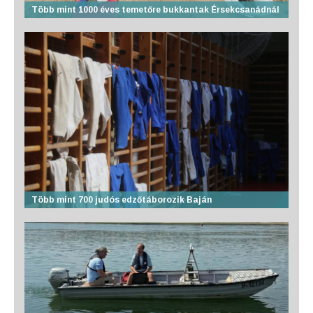
Több mint 1000 éves temetőre bukkantak Érsekcsanádnál
Több mint 700 judós edzőtáborozik Baján