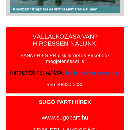
Kisvízszintrögzítés és vízhozammérés a Dunán
VÁLLALKOZÁSA VAN?
HIRDESSEN NÁLUNK!
BANNER ÉS PR cikk hirdetés Facebook
megjelenéssel is
HIRDETÉS FELADÁSA:
hirdetes@sugopart.hu
+36-30/330-3030
SUGÓ PARTI HÍREK
www.sugopart.hu