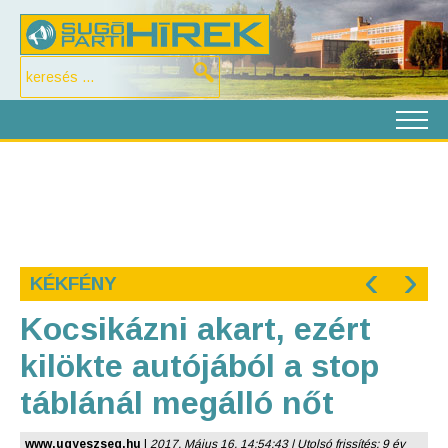
‹
›
KÉKFÉNY
Kocsikázni akart, ezért
kilökte autójából a stop
táblánál megálló nőt
www.ugyeszseg.hu
|
2017. Május 16. 14:54:43 | Utolsó frissítés: 9 év