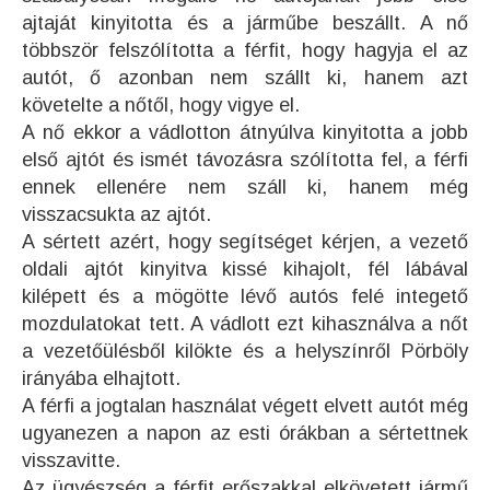
ajtaját kinyitotta és a járműbe beszállt. A nő
többször felszólította a férfit, hogy hagyja el az
autót, ő azonban nem szállt ki, hanem azt
követelte a nőtől, hogy vigye el.
A nő ekkor a vádlotton átnyúlva kinyitotta a jobb
első ajtót és ismét távozásra szólította fel, a férfi
ennek ellenére nem száll ki, hanem még
visszacsukta az ajtót.
A sértett azért, hogy segítséget kérjen, a vezető
oldali ajtót kinyitva kissé kihajolt, fél lábával
kilépett és a mögötte lévő autós felé integető
mozdulatokat tett. A vádlott ezt kihasználva a nőt
a vezetőülésből kilökte és a helyszínről Pörböly
irányába elhajtott.
A férfi a jogtalan használat végett elvett autót még
ugyanezen a napon az esti órákban a sértettnek
visszavitte.
Az ügyészség a férfit erőszakkal elkövetett jármű