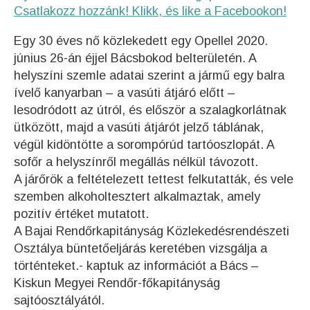
Csatlakozz hozzánk! Klikk, és like a Facebookon!
Egy 30 éves nő közlekedett egy Opellel 2020.
június 26-án éjjel Bácsbokod belterületén. A
helyszíni szemle adatai szerint a jármű egy balra
ívelő kanyarban – a vasúti átjáró előtt –
lesodródott az útról, és először a szalagkorlátnak
ütközött, majd a vasúti átjárót jelző táblának,
végül kidöntötte a sorompórúd tartóoszlopát. A
sofőr a helyszínről megállás nélkül távozott.
A járőrök a feltételezett tettest felkutatták, és vele
szemben alkoholtesztert alkalmaztak, amely
pozitív értéket mutatott.
A Bajai Rendőrkapitányság Közlekedésrendészeti
Osztálya büntetőeljárás keretében vizsgálja a
történteket.- kaptuk az információt a Bács –
Kiskun Megyei Rendőr-főkapitányság
sajtóosztályától.