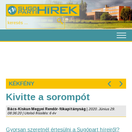
‹
›
KÉKFÉNY
Kivitte a sorompót
Bács-Kiskun Megyei Rendőr-főkapitányság
|
2020. Június 29.
08:36:20 | Utolsó frissítés: 6 év
Gyorsan szeretnél értesülni a Sugópart híreiről?