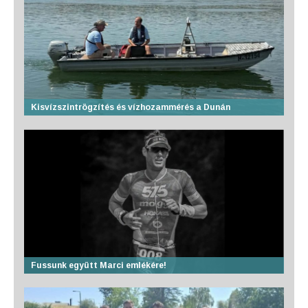
Kisvízszintrögzítés és vízhozammérés a Dunán
Fussunk együtt Marci emlékére!