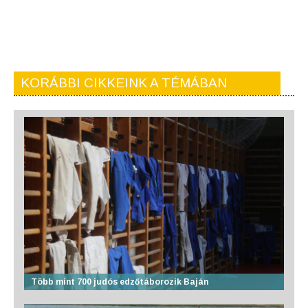
KORÁBBI CIKKEINK A TÉMÁBAN
Több mint 700 judós edzőtáborozik Baján