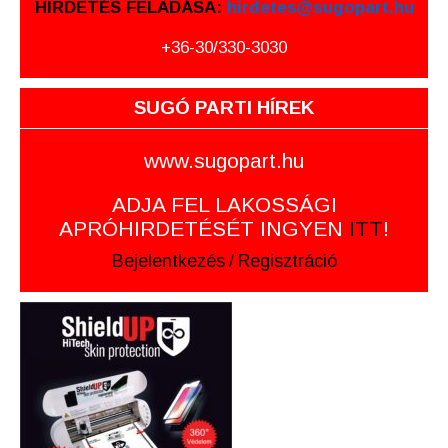
HIRDETÉS FELADÁSA:
hirdetes@sugopart.hu
+36-30/330-3030
SUGÓ PARTI HÍREK
www.sugopart.hu
ADJA FEL LAKOSSÁGI
APRÓHIRDETÉSÉT INGYEN
ITT
!
Bejelentkezés
/
Regisztráció