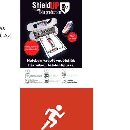
-as
t. Az