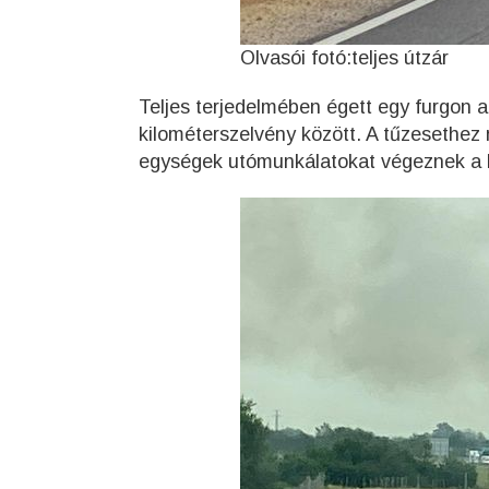
Olvasói fotó:teljes útzár
Teljes terjedelmében égett egy furgon 
kilométerszelvény között. A tűzesethez r
egységek utómunkálatokat végeznek a h