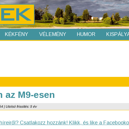
KÉKFÉNY
VÉLEMÉNY
HUMOR
KISPÁLY
n az M9-esen
 | Utolsó frissítés: 5 év
híreiről? Csatlakozz hozzánk! Klikk, és like a Facebooko