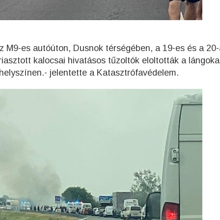
az M9-es autóúton, Dusnok térségében, a 19-es és a 20
iasztott kalocsai hivatásos tűzoltók eloltották a lángoka
elyszínen.- jelentette a Katasztrófavédelem.