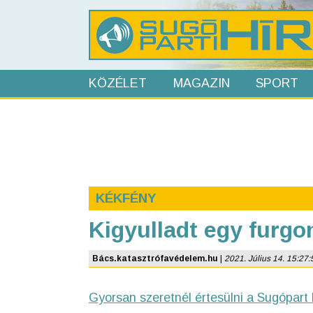
KÖZÉLET
MAGAZIN
SPORT
KÉKFÉNY
Kigyulladt egy furgo
Bács.katasztrófavédelem.hu
|
2021. Július 14. 15:27:54
Gyorsan szeretnél értesülni a Sugópart 