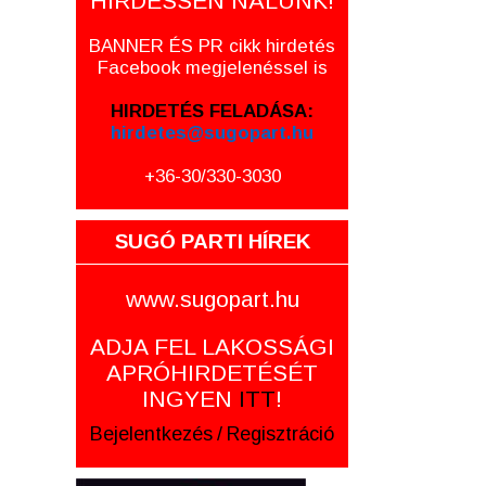
HIRDESSEN NÁLUNK!
BANNER ÉS PR cikk hirdetés
Facebook megjelenéssel is
HIRDETÉS FELADÁSA:
hirdetes@sugopart.hu
+36-30/330-3030
SUGÓ PARTI HÍREK
www.sugopart.hu
ADJA FEL LAKOSSÁGI
APRÓHIRDETÉSÉT
INGYEN
ITT
!
Bejelentkezés
/
Regisztráció