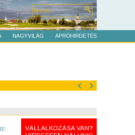
A
NAGYVILÁG
APRÓHIRDETÉS
‹
›
VÁLLALKOZÁSA VAN?
n!