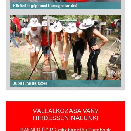
Körözött gépkocsi Hercegszántónál
Jubileumi halfőzés
VÁLLALKOZÁSA VAN?
HIRDESSEN NÁLUNK!
BANNER ÉS PR cikk hirdetés Facebook