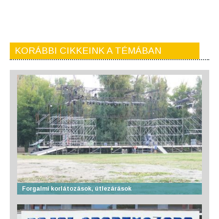
KORÁBBI CIKKEINK A TÉMÁBAN
Forgalmi korlátozások, útlezárások