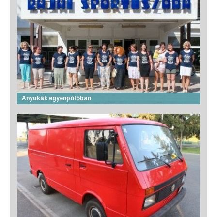
Anyukák egyenpólóban