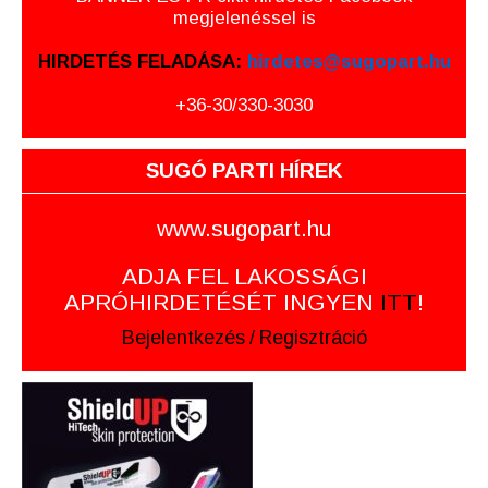
megjelenéssel is
HIRDETÉS FELADÁSA:
hirdetes@sugopart.hu
+36-30/330-3030
SUGÓ PARTI HÍREK
www.sugopart.hu
ADJA FEL LAKOSSÁGI
APRÓHIRDETÉSÉT INGYEN
ITT
!
Bejelentkezés
/
Regisztráció