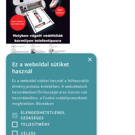
×
Ez a weboldal sütiket
használ
Ez a weboldal sütiket használ a felhasználói
élmény javítása érdekében. A weboldalunk
használatával Ön hozzájárul az összes süti
használatához, a Cookie szabályzatunknak
megfelelően.
Bővebben
ELENGEDHETETLENÜL
SZÜKSÉGES
TELJESÍTMÉNY
CÉLZÁS