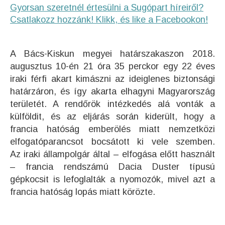
Gyorsan szeretnél értesülni a Sugópart híreiről?
Csatlakozz hozzánk! Klikk, és like a Facebookon!
A Bács-Kiskun megyei határszakaszon 2018.
augusztus 10-én 21 óra 35 perckor egy 22 éves
iraki férfi akart kimászni az ideiglenes biztonsági
határzáron, és így akarta elhagyni Magyarország
területét. A rendőrök intézkedés alá vonták a
külföldit, és az eljárás során kiderült, hogy a
francia hatóság emberölés miatt nemzetközi
elfogatóparancsot bocsátott ki vele szemben.
Az iraki állampolgár által – elfogása előtt használt
– francia rendszámú Dacia Duster típusú
gépkocsit is lefoglalták a nyomozók, mivel azt a
francia hatóság lopás miatt körözte.