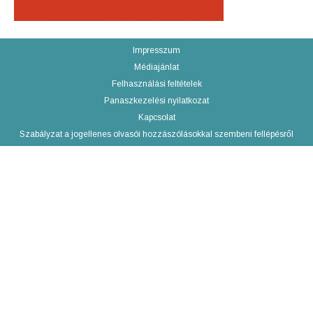
Impresszum
Médiajánlat
Felhasználási feltételek
Panaszkezelési nyilatkozat
Kapcsolat
Szabályzat a jogellenes olvasói hozzászólásokkal szembeni fellépésről