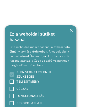
×
Ez a weboldal sütiket
használ
Ez a weboldal sütiket használ a felhasználói
élmény javítása érdekében. A weboldalunk
használatával Ön hozzájárul az összes süti
használatához, a Cookie szabályzatunknak
megfelelően.
Bővebben
ELENGEDHETETLENÜL
SZÜKSÉGES
TELJESÍTMÉNY
CÉLZÁS
FUNKCIONALITÁS
BESOROLATLAN