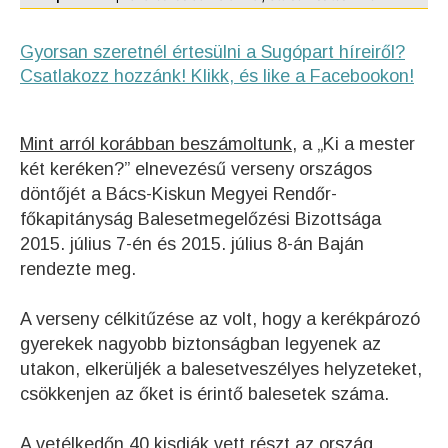
Gyorsan szeretnél értesülni a Sugópart híreiről?
Csatlakozz hozzánk! Klikk, és like a Facebookon!
Mint arról korábban beszámoltunk,
a „Ki a mester
két keréken?” elnevezésű verseny országos
döntőjét a Bács-Kiskun Megyei Rendőr-
főkapitányság Balesetmegelőzési Bizottsága
2015. július 7-én és 2015. július 8-án Baján
rendezte meg.
A verseny célkitűzése az volt, hogy a kerékpározó
gyerekek nagyobb biztonságban legyenek az
utakon, elkerüljék a balesetveszélyes helyzeteket,
csökkenjen az őket is érintő balesetek száma.
A vetélkedőn 40 kisdiák vett részt az ország