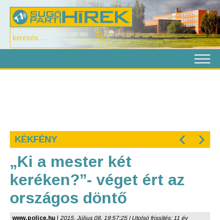
‹
›
KÉKFÉNY
„Ki a mester két
keréken?”- véget ért az
országos döntő
www.police.hu
|
2015. Július 08. 19:57:25 | Utolsó frissítés: 11 év