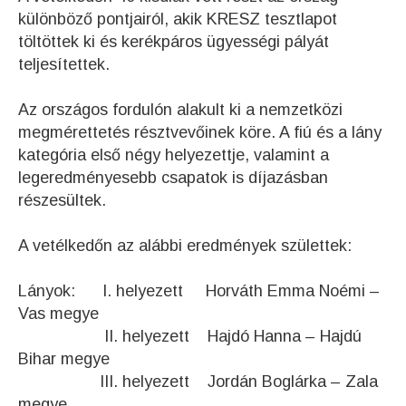
különböző pontjairól, akik KRESZ tesztlapot
töltöttek ki és kerékpáros ügyességi pályát
teljesítettek.
Az országos fordulón alakult ki a nemzetközi
megmérettetés résztvevőinek köre. A fiú és a lány
kategória első négy helyezettje, valamint a
legeredményesebb csapatok is díjazásban
részesültek.
A vetélkedőn az alábbi eredmények születtek:
Lányok: I. helyezett Horváth Emma Noémi –
Vas megye
II. helyezett Hajdó Hanna – Hajdú
Bihar megye
III. helyezett Jordán Boglárka – Zala
megye