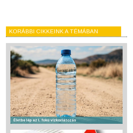
KORÁBBI CIKKEINK A TÉMÁBAN
Életbe lép az I. fokú vízkorlátozás