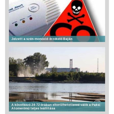
Jelzett a szén-monoxid-érzékelő Baján
A következő 24-72 órában elkerülhetetlenné válik a Paksi
Atomerőmű teljes leállítása