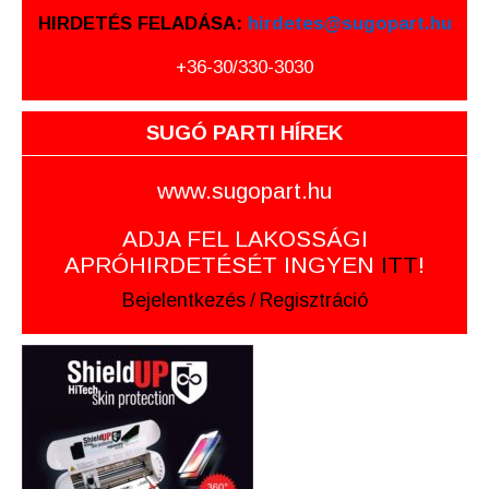
HIRDETÉS FELADÁSA:
hirdetes@sugopart.hu
+36-30/330-3030
SUGÓ PARTI HÍREK
www.sugopart.hu
ADJA FEL LAKOSSÁGI
APRÓHIRDETÉSÉT INGYEN
ITT
!
Bejelentkezés
/
Regisztráció