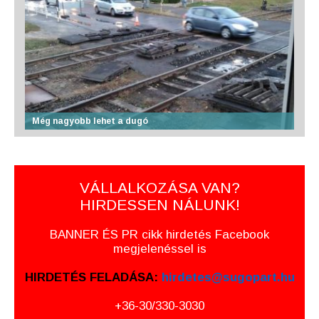
Még nagyobb lehet a dugó
VÁLLALKOZÁSA VAN?
HIRDESSEN NÁLUNK!
BANNER ÉS PR cikk hirdetés Facebook
megjelenéssel is
HIRDETÉS FELADÁSA:
hirdetes@sugopart.hu
+36-30/330-3030