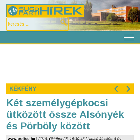
‹
›
KÉKFÉNY
Két személygépkocsi
ütközött össze Alsónyék
és Pörböly között
www.police.hu
|
2018. Október 25. 16:30:46 | Utolsó frissítés: 8 év