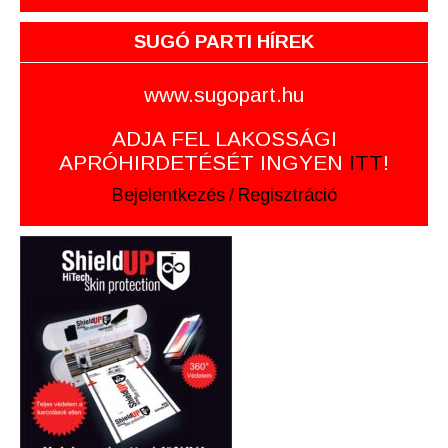
SUGÓ PARTI HÍREK
www.sugopart.hu
ADJA FEL LAKOSSÁGI
APRÓHIRDETÉSÉT INGYEN
ITT
!
Bejelentkezés
/
Regisztráció