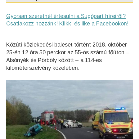
Gyorsan szeretnél értesülni a Sugópart híreiről?
Csatlakozz hozzánk! Klikk, és like a Facebookon!
Közúti közlekedési baleset történt 2018. október
25-én 12 óra 50 perckor az 55-ös számú főúton –
Alsónyék és Pörböly között – a 114-es
kilométerszelvény közelében.