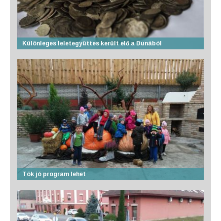
Különleges leletegyüttes került elő a Dunából
Tök jó program lehet