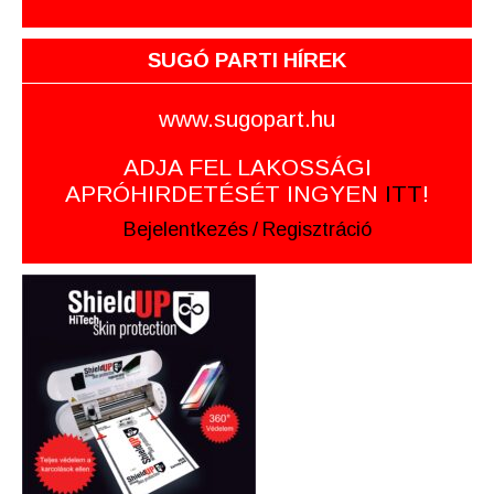
SUGÓ PARTI HÍREK
www.sugopart.hu
ADJA FEL LAKOSSÁGI
APRÓHIRDETÉSÉT INGYEN
ITT
!
Bejelentkezés
/
Regisztráció