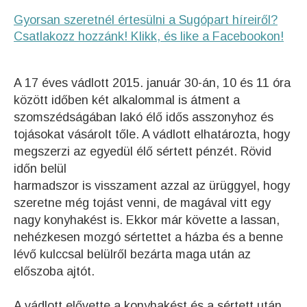
Gyorsan szeretnél értesülni a Sugópart híreiről?
Csatlakozz hozzánk! Klikk, és like a Facebookon!
A 17 éves vádlott 2015. január 30-án, 10 és 11 óra
között időben két alkalommal is átment a
szomszédságában lakó élő idős asszonyhoz és
tojásokat vásárolt tőle. A vádlott elhatározta, hogy
megszerzi az egyedül élő sértett pénzét. Rövid
időn belül
harmadszor is visszament azzal az ürüggyel, hogy
szeretne még tojást venni, de magával vitt egy
nagy konyhakést is. Ekkor már követte a lassan,
nehézkesen mozgó sértettet a házba és a benne
lévő kulccsal belülről bezárta maga után az
előszoba ajtót.
A vádlott elővette a konyhakést és a sértett után