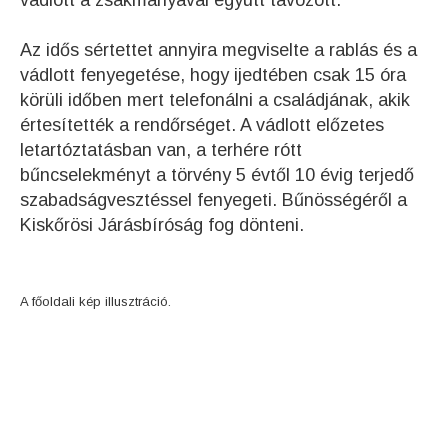
vádlott a zsákmányával együtt távozott.
Az idős sértettet annyira megviselte a rablás és a
vádlott fenyegetése, hogy ijedtében csak 15 óra
körüli időben mert telefonálni a családjának, akik
értesítették a rendőrséget. A vádlott előzetes
letartóztatásban van, a terhére rótt
bűncselekményt a törvény 5 évtől 10 évig terjedő
szabadságvesztéssel fenyegeti. Bűnösségéről a
Kiskőrösi Járásbíróság fog dönteni.
A főoldali kép illusztráció.