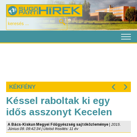
‹
›
KÉKFÉNY
Késsel raboltak ki egy
idős asszonyt Kecelen
A Bács-Kiskun Megyei Főügyészség sajtóközleménye
|
2015.
Június 09. 09:42:34 | Utolsó frissítés: 11 év