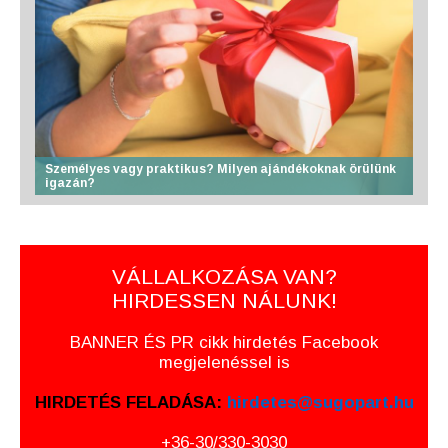
Személyes vagy praktikus? Milyen ajándékoknak örülünk
igazán?
VÁLLALKOZÁSA VAN?
HIRDESSEN NÁLUNK!
BANNER ÉS PR cikk hirdetés Facebook
megjelenéssel is
HIRDETÉS FELADÁSA:
hirdetes@sugopart.hu
+36-30/330-3030