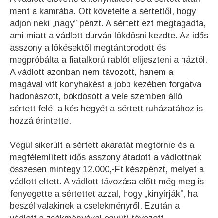
ment a kamrába. Ott követelte a sértettől, hogy
adjon neki „nagy” pénzt. A sértett ezt megtagadta,
ami miatt a vádlott durván lökdösni kezdte. Az idős
asszony a lökésektől megtántorodott és
megpróbálta a fiatalkorú rablót elijeszteni a háztól.
A vádlott azonban nem távozott, hanem a
magával vitt konyhakést a jobb kezében forgatva
hadonászott, bökdösött a vele szemben álló
sértett felé, a kés hegyét a sértett ruházatához is
hozzá érintette.
Végül sikerült a sértett akaratát megtörnie és a
megfélemlített idős asszony átadott a vádlottnak
összesen mintegy 12.000,-Ft készpénzt, melyet a
vádlott eltett. A vádlott távozása előtt még meg is
fenyegette a sértettet azzal, hogy „kinyírják”, ha
beszél valakinek a cselekményről. Ezután a