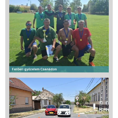
Feröeri győzelem Csanádon