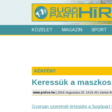
KÖZÉLET
MAGAZIN
SPORT
KÉKFÉNY
Keressük a maszkos 
www.police.hu
|
2016. Augusztus 25. 15:01:45 | Utolsó fri
Gyorsan szeretnél értesülni a Sugópart 