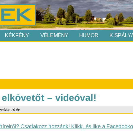
KÉKFÉNY
VÉLEMÉNY
HUMOR
KISPÁLY
elkövetőt – videóval!
ssítés: 10 év
híreiről? Csatlakozz hozzánk! Klikk, és like a Facebooko