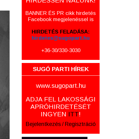
HIRDESSEN NÁLUNK!
BANNER ÉS PR cikk hirdetés
Facebook megjelenéssel is
HIRDETÉS FELADÁSA:
hirdetes@sugopart.hu
+36-30/330-3030
SUGÓ PARTI HÍREK
www.sugopart.hu
ADJA FEL LAKOSSÁGI
APRÓHIRDETÉSÉT
INGYEN
ITT
!
Bejelentkezés
/
Regisztráció