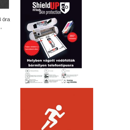
8 óra
,