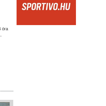
8 óra
,