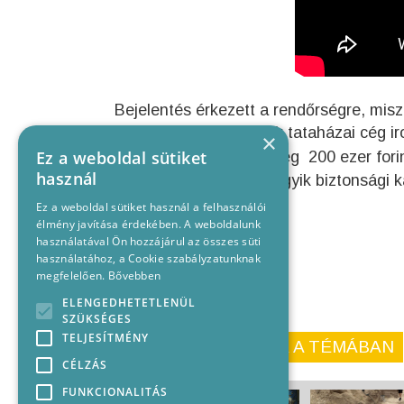
Bejelentés érkezett a rendőrségre, misz
között bement az egyik tataházai cég ir
×
Ez a weboldal sütiket
amiben
egy
hozzávetőleg 200 ezer forin
használ
A bűncselekményt az egyik biztonsági k
Ez a weboldal sütiket használ a felhasználói
élmény javítása érdekében. A weboldalunk
használatával Ön hozzájárul az összes süti
használatához, a Cookie szabályzatunknak
megfelelően.
Bővebben
ELENGEDHETETLENÜL
SZÜKSÉGES
TELJESÍTMÉNY
KORÁBBI CIKKEINK A TÉMÁBAN
CÉLZÁS
FUNKCIONALITÁS