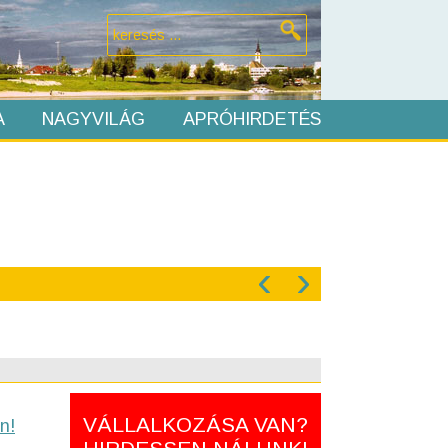
A
NAGYVILÁG
APRÓHIRDETÉS
‹
›
VÁLLALKOZÁSA VAN?
n!