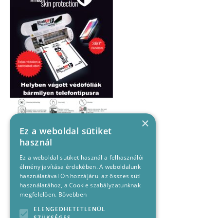
×
Ez a weboldal sütiket
használ
Ez a weboldal sütiket használ a felhasználói
élmény javítása érdekében. A weboldalunk
használatával Ön hozzájárul az összes süti
használatához, a Cookie szabályzatunknak
megfelelően.
Bővebben
ELENGEDHETETLENÜL
SZÜKSÉGES