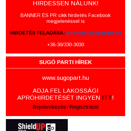
HIRDESSEN NÁLUNK!
BANNER ÉS PR cikk hirdetés Facebook
megjelenéssel is
HIRDETÉS FELADÁSA:
hirdetes@sugopart.hu
+36-30/330-3030
SUGÓ PARTI HÍREK
www.sugopart.hu
ADJA FEL LAKOSSÁGI
APRÓHIRDETÉSÉT INGYEN
ITT
!
Bejelentkezés
/
Regisztráció