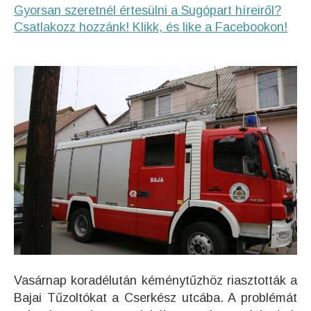
Gyorsan szeretnél értesülni a Sugópart híreiről?
Csatlakozz hozzánk! Klikk, és like a Facebookon!
Vasárnap koradélután kéménytűzhöz riasztották a
Bajai Tűzoltókat a Cserkész utcába. A problémát