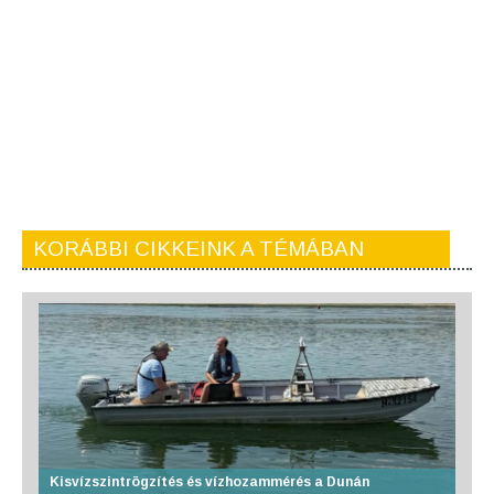
KORÁBBI CIKKEINK A TÉMÁBAN
Kisvízszintrögzítés és vízhozammérés a Dunán