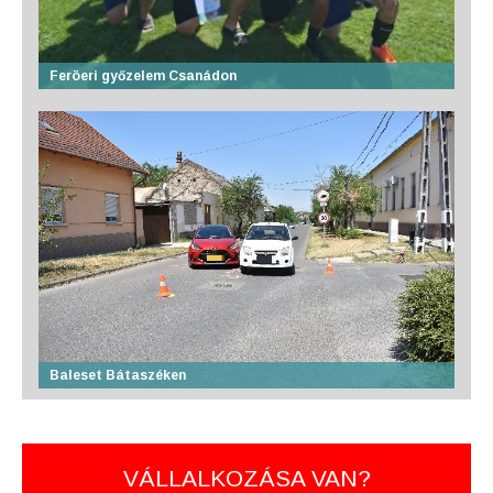
Feröeri győzelem Csanádon
Baleset Bátaszéken
VÁLLALKOZÁSA VAN?