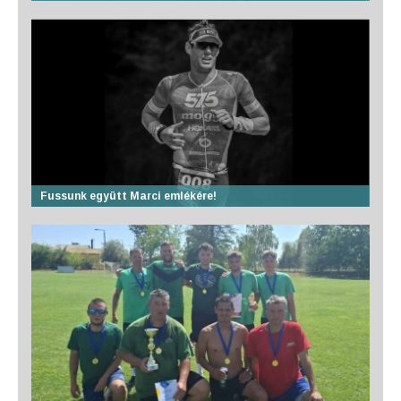
Fussunk együtt Marci emlékére!