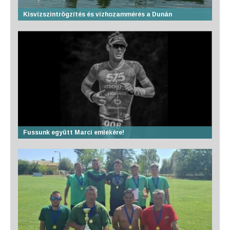
Kisvízszintrögzítés és vízhozammérés a Dunán
Fussunk együtt Marci emlékére!