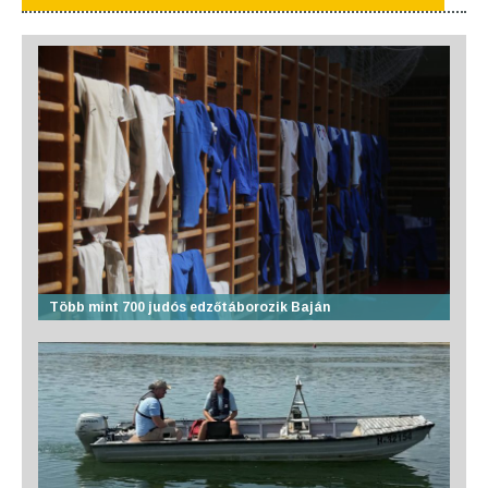
Több mint 700 judós edzőtáborozik Baján