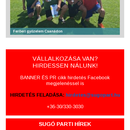
Feröeri győzelem Csanádon
VÁLLALKOZÁSA VAN?
HIRDESSEN NÁLUNK!
BANNER ÉS PR cikk hirdetés Facebook
megjelenéssel is
HIRDETÉS FELADÁSA:
hirdetes@sugopart.hu
+36-30/330-3030
SUGÓ PARTI HÍREK