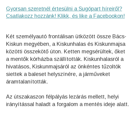
Gyorsan szeretnél értesülni a Sugópart híreiről?
Csatlakozz hozzánk! Klikk, és like a Facebookon!
Két személyautó frontálisan ütközött össze Bács-
Kiskun megyében, a Kiskunhalas és Kiskunmajsa
közötti összekötő úton. Ketten megsérültek, őket
a mentők kórházba szállították. Kiskunhalasról a
hivatásos, Kiskunmajsáról az önkéntes tűzoltók
siettek a baleset helyszínére, a járműveket
áramtalanították.
Az útszakaszon félpályás lezárás mellett, helyi
irányítással haladt a forgalom a mentés ideje alatt.