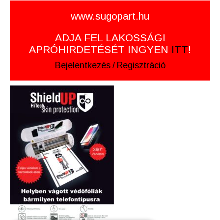
www.sugopart.hu
ADJA FEL LAKOSSÁGI
APRÓHIRDETÉSÉT INGYEN
ITT
!
Bejelentkezés
/
Regisztráció