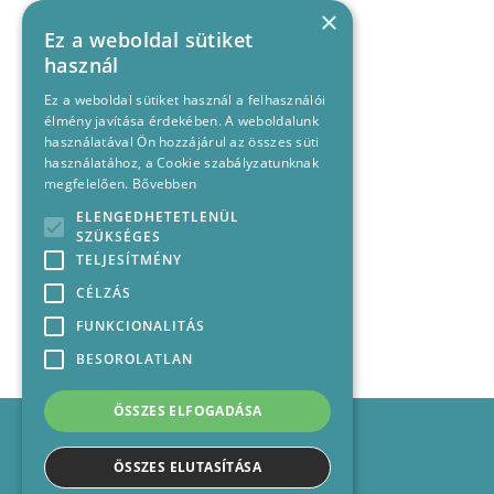
×
Ez a weboldal sütiket
használ
Ez a weboldal sütiket használ a felhasználói
élmény javítása érdekében. A weboldalunk
használatával Ön hozzájárul az összes süti
használatához, a Cookie szabályzatunknak
megfelelően.
Bővebben
ELENGEDHETETLENÜL
SZÜKSÉGES
TELJESÍTMÉNY
CÉLZÁS
FUNKCIONALITÁS
BESOROLATLAN
ÖSSZES ELFOGADÁSA
Impresszum
Médiajánlat
ÖSSZES ELUTASÍTÁSA
Felhasználási feltételek