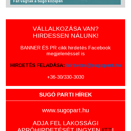
Fát vágtak a Sugó közepén
VÁLLALKOZÁSA VAN?
HIRDESSEN NÁLUNK!
BANNER ÉS PR cikk hirdetés Facebook
megjelenéssel is
HIRDETÉS FELADÁSA:
hirdetes@sugopart.hu
+36-30/330-3030
SUGÓ PARTI HÍREK
www.sugopart.hu
ADJA FEL LAKOSSÁGI
APRÓHIRDETÉSÉT INGYEN
ITT
!