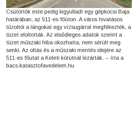
Csütörtök este pedig kigyulladt egy gépkocsi Baja
határában, az 511-es főúton. A város hivatásos
tűzoltói a lángokat egy vízsugárral megfékezték, a
tüzet eloltották. Az elsődleges adatok szerint a
tüzet műszaki hiba okozhatta, nem sérült meg
senki. Az oltás és a műszaki mentés idejére az
511-es főutat a Keleti körútnál lezárták. – írta a
bacs.katasztofavedelem.hu