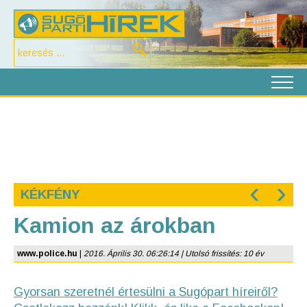
‹
›
KÉKFÉNY
Kamion az árokban
www.police.hu
|
2016. Április 30. 06:26:14 | Utolsó frissítés: 10 év
Gyorsan szeretnél értesülni a Sugópart híreiről?