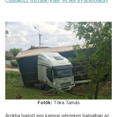
Csatlakozz hozzánk! Klikk, és like a Facebookon!
Fotók:
Tóka Tamás
Árokba hajtott egy kamion pénteken hajnalban az