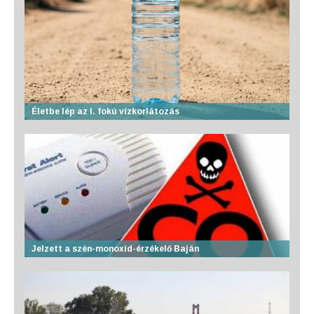
Életbe lép az I. fokú vízkorlátozás
Jelzett a szén-monoxid-érzékelő Baján