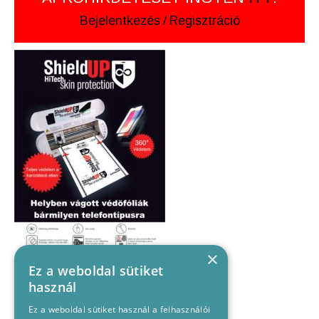
Bejelentkezés
/
Regisztráció
×
Ez a weboldal sütiket
használ
Ez a weboldal sütiket használ a felhasználói