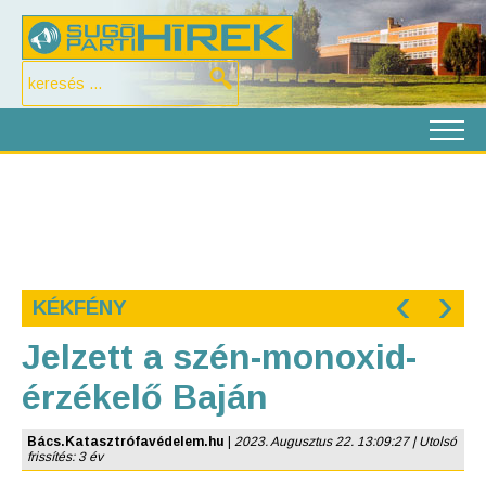
‹
›
KÉKFÉNY
Jelzett a szén-monoxid-
érzékelő Baján
Bács.Katasztrófavédelem.hu
|
2023. Augusztus 22. 13:09:27 | Utolsó
frissítés: 3 év