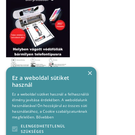
×
Ez a weboldal sütiket
használ
Ez a weboldal sütiket használ a felhasználói
élmény javítása érdekében. A weboldalunk
használatával Ön hozzájárul az összes süti
használatához, a Cookie szabályzatunknak
megfelelően.
Bővebben
ELENGEDHETETLENÜL
SZÜKSÉGES