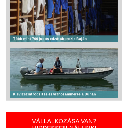
Több mint 700 judós edzőtáborozik Baján
Kisvízszintrögzítés és vízhozammérés a Dunán
VÁLLALKOZÁSA VAN?
HIRDESSEN NÁLUNK!