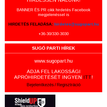
BANNER ÉS PR cikk hirdetés Facebook
megjelenéssel is
HIRDETÉS FELADÁSA:
hirdetes@sugopart.hu
+36-30/330-3030
SUGÓ PARTI HÍREK
www.sugopart.hu
ADJA FEL LAKOSSÁGI
APRÓHIRDETÉSÉT INGYEN
ITT
!
Bejelentkezés
/
Regisztráció