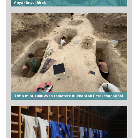
Anyakönyvi hírek
Több mint 1000 éves temetőre bukkantak Érsekcsanádnál