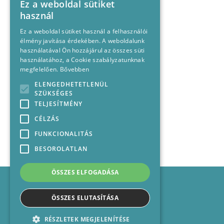
Ez a weboldal sütiket
használ
Ez a weboldal sütiket használ a felhasználói
élmény javítása érdekében. A weboldalunk
használatával Ön hozzájárul az összes süti
használatához, a Cookie szabályzatunknak
megfelelően.
Bővebben
ELENGEDHETETLENÜL
SZÜKSÉGES
TELJESÍTMÉNY
CÉLZÁS
FUNKCIONALITÁS
BESOROLATLAN
ÖSSZES ELFOGADÁSA
Impresszum
Médiajánlat
ÖSSZES ELUTASÍTÁSA
Felhasználási feltételek
Panaszkezelési nyilatkozat
RÉSZLETEK MEGJELENÍTÉSE
Kapcsolat