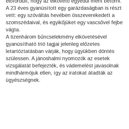
előfordult, hogy az elkövető egyedül ment betörni.
A 23 éves gyanúsított egy garázdaságban is részt
vett: egy szóváltás hevében összeverekedett a
szomszédaival, és egyikőjüket egy vascsővel fejbe
vágta.
A tizenhárom bűncselekmény elkövetésével
gyanúsítható trió tagjai jelenleg előzetes
letartóztatásban várják, hogy ügyükben döntés
szülessen. A jánoshalmi nyomozók az esetek
vizsgálatát befejezték, és vádemelést javasolnak
mindhármójuk ellen, így az iratokat átadták az
ügyészségnek.