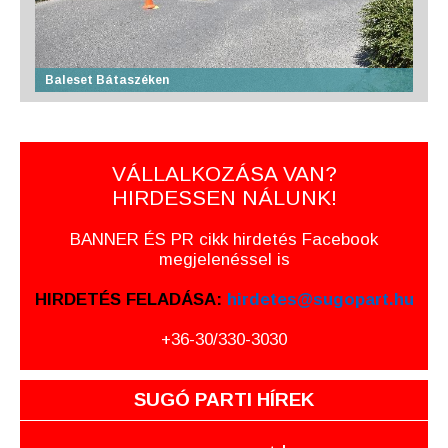
Baleset Bátaszéken
VÁLLALKOZÁSA VAN?
HIRDESSEN NÁLUNK!
BANNER ÉS PR cikk hirdetés Facebook
megjelenéssel is
HIRDETÉS FELADÁSA:
hirdetes@sugopart.hu
+36-30/330-3030
SUGÓ PARTI HÍREK