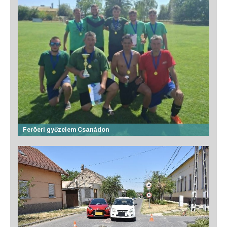
Feröeri győzelem Csanádon