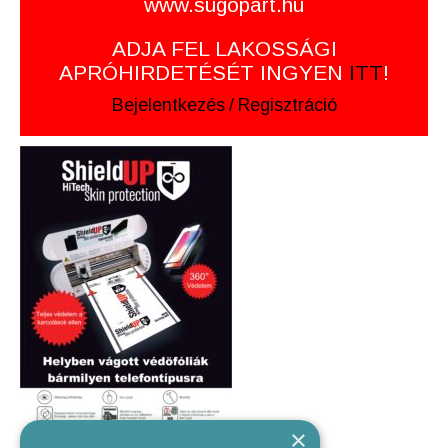
www.sugopart.hu
ADJA FEL LAKOSSÁGI
APRÓHIRDETÉSÉT INGYEN
ITT
!
Bejelentkezés
/
Regisztráció
×