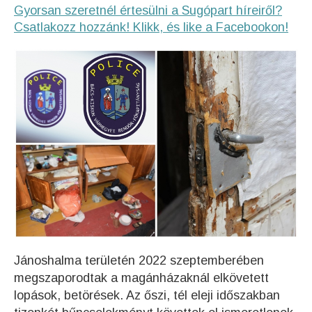
Gyorsan szeretnél értesülni a Sugópart híreiről?
Csatlakozz hozzánk! Klikk, és like a Facebookon!
Jánoshalma területén 2022 szeptemberében
megszaporodtak a magánházaknál elkövetett
lopások, betörések. Az őszi, tél eleji időszakban