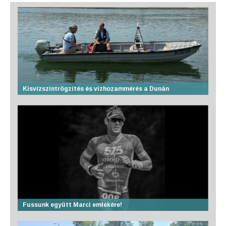
Kisvízszintrögzítés és vízhozammérés a Dunán
Fussunk együtt Marci emlékére!