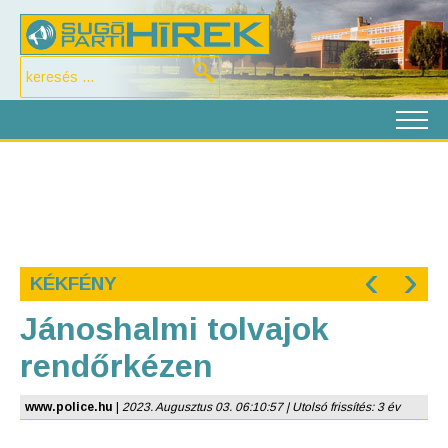
‹
›
KÉKFÉNY
Jánoshalmi tolvajok
rendőrkézen
www.police.hu
|
2023. Augusztus 03. 06:10:57 | Utolsó frissítés: 3 év