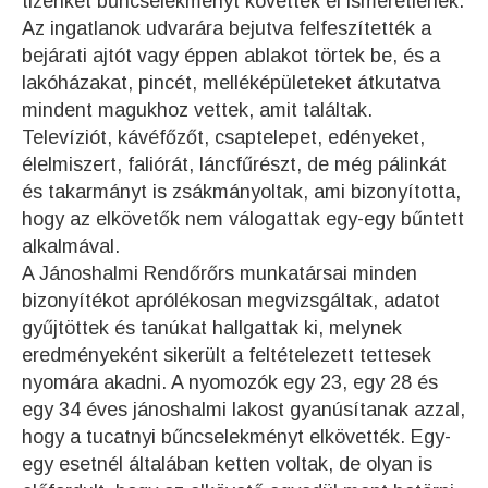
tizenkét bűncselekményt követtek el ismeretlenek.
Az ingatlanok udvarára bejutva felfeszítették a
bejárati ajtót vagy éppen ablakot törtek be, és a
lakóházakat, pincét, melléképületeket átkutatva
mindent magukhoz vettek, amit találtak.
Televíziót, kávéfőzőt, csaptelepet, edényeket,
élelmiszert, faliórát, láncfűrészt, de még pálinkát
és takarmányt is zsákmányoltak, ami bizonyította,
hogy az elkövetők nem válogattak egy-egy bűntett
alkalmával.
A Jánoshalmi Rendőrőrs munkatársai minden
bizonyítékot aprólékosan megvizsgáltak, adatot
gyűjtöttek és tanúkat hallgattak ki, melynek
eredményeként sikerült a feltételezett tettesek
nyomára akadni. A nyomozók egy 23, egy 28 és
egy 34 éves jánoshalmi lakost gyanúsítanak azzal,
hogy a tucatnyi bűncselekményt elkövették. Egy-
egy esetnél általában ketten voltak, de olyan is