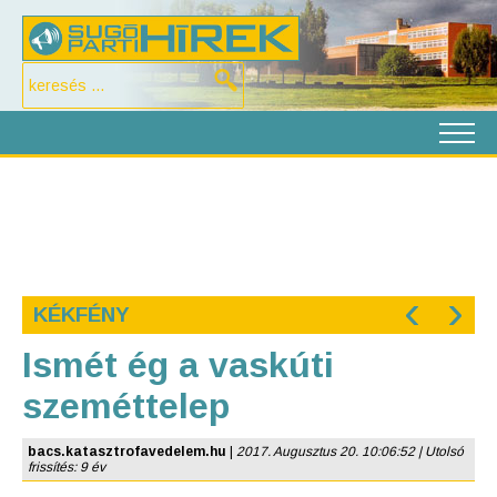
‹
›
KÉKFÉNY
Ismét ég a vaskúti
szeméttelep
bacs.katasztrofavedelem.hu
|
2017. Augusztus 20. 10:06:52 | Utolsó
frissítés: 9 év