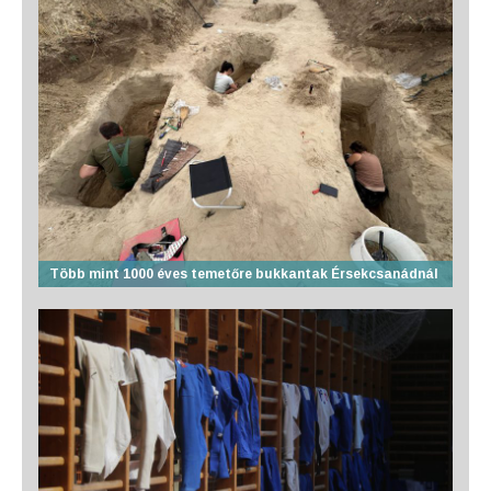
Több mint 1000 éves temetőre bukkantak Érsekcsanádnál