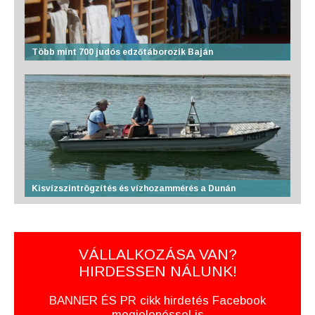
Több mint 700 judós edzőtáborozik Baján
Kisvízszintrögzítés és vízhozammérés a Dunán
VÁLLALKOZÁSA VAN?
HIRDESSEN NÁLUNK!
BANNER ÉS PR cikk hirdetés Facebook
megjelenéssel is