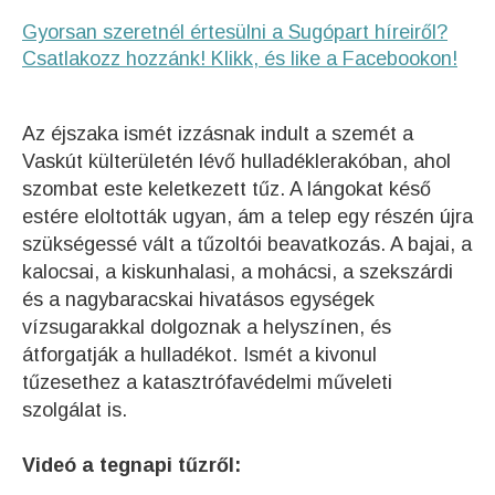
Gyorsan szeretnél értesülni a Sugópart híreiről?
Csatlakozz hozzánk! Klikk, és like a Facebookon!
Az éjszaka ismét izzásnak indult a szemét a
Vaskút külterületén lévő hulladéklerakóban, ahol
szombat este keletkezett tűz. A lángokat késő
estére eloltották ugyan, ám a telep egy részén újra
szükségessé vált a tűzoltói beavatkozás. A bajai, a
kalocsai, a kiskunhalasi, a mohácsi, a szekszárdi
és a nagybaracskai hivatásos egységek
vízsugarakkal dolgoznak a helyszínen, és
átforgatják a hulladékot. Ismét a kivonul
tűzesethez a katasztrófavédelmi műveleti
szolgálat is.
Videó a tegnapi tűzről: