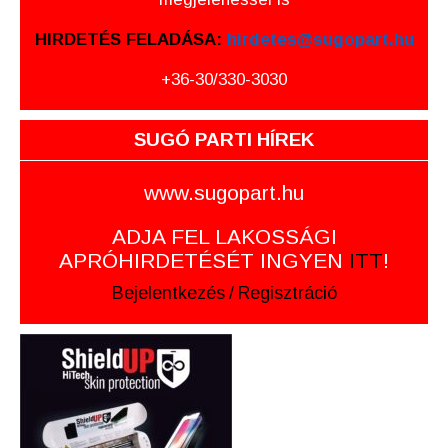
HIRDETÉS FELADÁSA:
hirdetes@sugopart.hu
+36-30/330-3030
SUGÓ PARTI HÍREK
www.sugopart.hu
ADJA FEL LAKOSSÁGI
APRÓHIRDETÉSÉT INGYEN
ITT
!
Bejelentkezés
/
Regisztráció