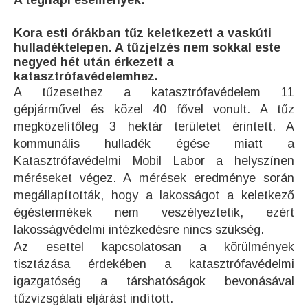
A tegnapi események:
Kora esti órákban tűz keletkezett a vaskúti
hulladéktelepen. A tűzjelzés nem sokkal este
negyed hét után érkezett a
katasztrófavédelemhez.
A tűzesethez a katasztrófavédelem 11
gépjárművel és közel 40 fővel vonult. A tűz
megközelítőleg 3 hektár területet érintett. A
kommunális hulladék égése miatt a
Katasztrófavédelmi Mobil Labor a helyszínen
méréseket végez. A mérések eredménye során
megállapították, hogy a lakosságot a keletkező
égéstermékek nem veszélyeztetik, ezért
lakosságvédelmi intézkedésre nincs szükség.
Az esettel kapcsolatosan a körülmények
tisztázása érdekében a katasztrófavédelmi
igazgatóség a társhatóságok bevonásával
tűzvizsgálati eljárást indított.