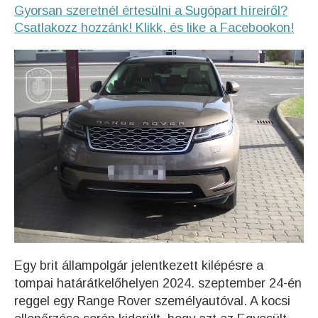
Gyorsan szeretnél értesülni a Sugópart híreiről?
Csatlakozz hozzánk! Klikk, és like a Facebookon!
Egy brit állampolgár jelentkezett kilépésre a
tompai határátkelőhelyen 2024. szeptember 24-én
reggel egy Range Rover személyautóval. A kocsi