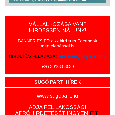
Kisvízszintrögzítés és vízhozammérés a Dunán
VÁLLALKOZÁSA VAN?
HIRDESSEN NÁLUNK!
BANNER ÉS PR cikk hirdetés Facebook
megjelenéssel is
HIRDETÉS FELADÁSA:
hirdetes@sugopart.hu
+36-30/330-3030
SUGÓ PARTI HÍREK
www.sugopart.hu
ADJA FEL LAKOSSÁGI
APRÓHIRDETÉSÉT INGYEN
ITT
!