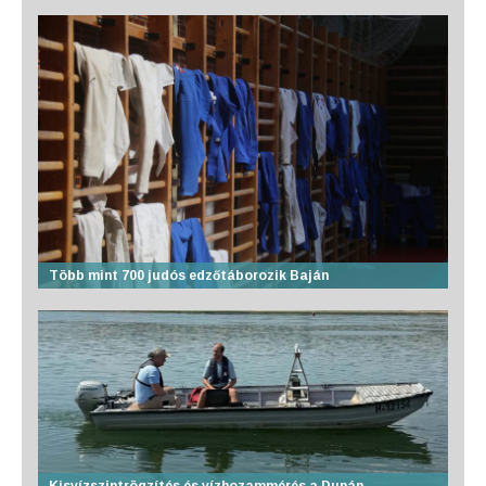
Több mint 700 judós edzőtáborozik Baján