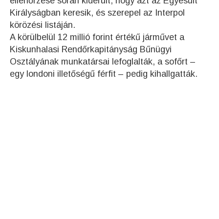
ellenőrzése során kiderült, hogy azt az Egyesült
Királyságban keresik, és szerepel az Interpol
körözési listáján.
A körülbelül 12 millió forint értékű járművet a
Kiskunhalasi Rendőrkapitányság Bűnügyi
Osztályának munkatársai lefoglalták, a sofőrt –
egy londoni illetőségű férfit – pedig kihallgatták.