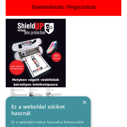
Bejelentkezés
/
Regisztráció
×
Ez a weboldal sütiket
használ
Ez a weboldal sütiket használ a felhasználói