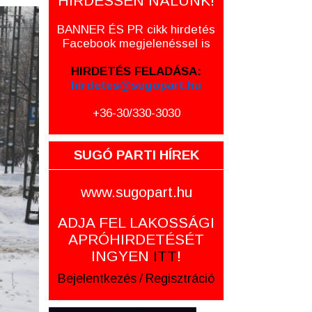
HIRDESSEN NÁLUNK!
BANNER ÉS PR cikk hirdetés
Facebook megjelenéssel is
HIRDETÉS FELADÁSA:
hirdetes@sugopart.hu
+36-30/330-3030
SUGÓ PARTI HÍREK
www.sugopart.hu
ADJA FEL LAKOSSÁGI
APRÓHIRDETÉSÉT
INGYEN
ITT
!
Bejelentkezés
/
Regisztráció