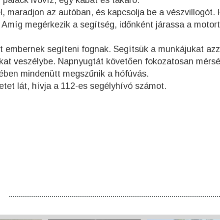
 palack ivóvíz, egy kabát és takaró.
el, maradjon az autóban, és kapcsolja be a vészvillogót. 
Amíg megérkezik a segítség, időnként járassa a motort
lt embernek segíteni fognak. Segítsük a munkájukat azz
kat veszélybe. Napnyugtát követően fokozatosan mérsé
lében mindenütt megszűnik a hófúvás.
etet lát, hívja a 112-es segélyhívó számot.