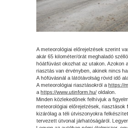
A meteorológiai előrejelzések szerint v
akár 65 kilométer/órát meghaladó széllö
hóátfúvást okozhat az utakon. Azokon a
riasztás van érvényben, akinek nincs hal
A hófúvásnál a látótávolság rövid idő al
A meteorológiai riasztásokról a
https://
a
https://www.utinform.hu/
oldalon.
Minden közlekedőnek felhívjuk a figyelm
meteorológiai előrejelzések, riasztások 
kizárólag a téli útviszonyokra felkészítet
tervezett útvonal járhatóságáról. Legyen