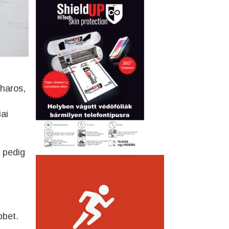
iharos,
ai
l pedig
bbet.