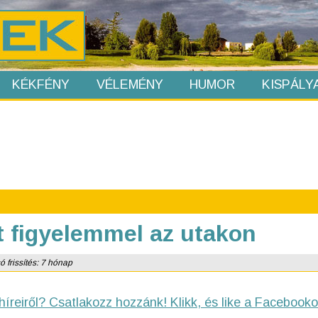
KÉKFÉNY
VÉLEMÉNY
HUMOR
KISPÁLY
t figyelemmel az utakon
ó frissítés: 7 hónap
híreiről? Csatlakozz hozzánk! Klikk, és like a Facebooko