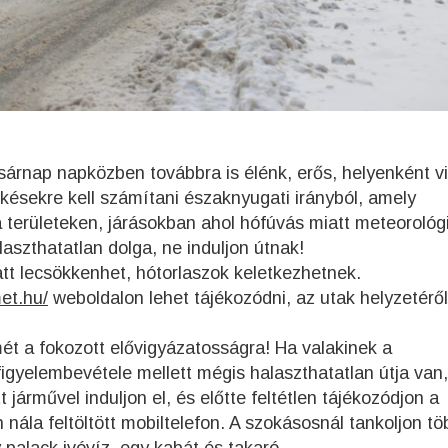
asárnap napközben továbbra is élénk, erős, helyenként v
késekre kell számítani északnyugati irányból, amely
 területeken, járásokban ahol hófúvás miatt meteorológi
aszthatatlan dolga, ne induljon útnak!
att lecsökkenhet, hótorlaszok keletkezhetnek.
met.hu/
weboldalon lehet tájékozódni, az utak helyzetérő
ét a fokozott elővigyázatosságra! Ha valakinek a
figyelembevétele mellett mégis halaszthatatlan útja van,
t járművel induljon el, és előtte feltétlen tájékozódjon a
 nála feltöltött mobiltelefon. A szokásosnál tankoljon tö