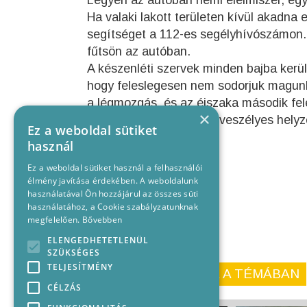
Legyen az autóban némi élelmiszer, egy
Ha valaki lakott területen kívül akadna 
segítséget a 112-es segélyhívószámon. 
fűtsön az autóban.
A készenléti szervek minden bajba kerü
hogy feleslegesen nem sodorjuk magun
a légmozgás, és az éjszaka második fe
×
Aki bajba jutott embert, veszélyes helyz
Ez a weboldal sütiket
használ
Ez a weboldal sütiket használ a felhasználói
élmény javítása érdekében. A weboldalunk
használatával Ön hozzájárul az összes süti
használatához, a Cookie szabályzatunknak
megfelelően.
Bővebben
ELENGEDHETETLENÜL
SZÜKSÉGES
TELJESÍTMÉNY
KORÁBBI CIKKEINK A TÉMÁBAN
CÉLZÁS