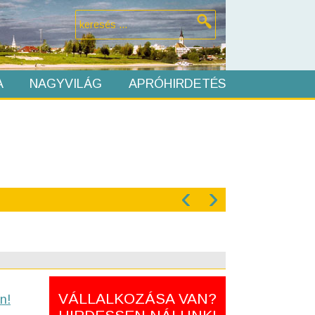
A
NAGYVILÁG
APRÓHIRDETÉS
‹
›
VÁLLALKOZÁSA VAN?
n!