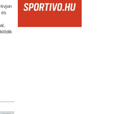
Hívjon
 és
al,
klődik