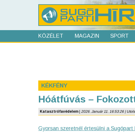
KÖZÉLET
MAGAZIN
SPORT
KÉKFÉNY
Hóátfúvás – Fokozot
Katasztrófavédelem
|
2026. Január 11. 16:53:26 | Utols
Gyorsan szeretnél értesülni a Sugópart 