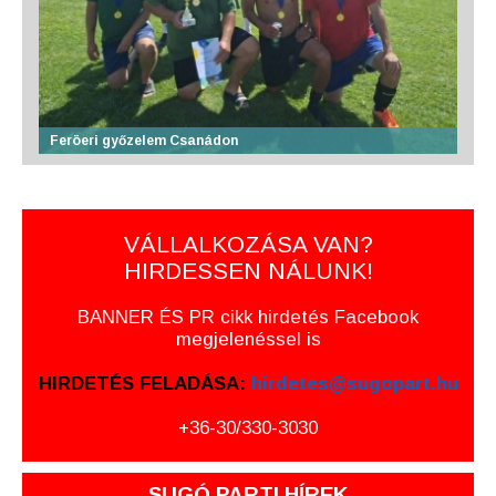
Feröeri győzelem Csanádon
VÁLLALKOZÁSA VAN?
HIRDESSEN NÁLUNK!
BANNER ÉS PR cikk hirdetés Facebook
megjelenéssel is
HIRDETÉS FELADÁSA:
hirdetes@sugopart.hu
+36-30/330-3030
SUGÓ PARTI HÍREK