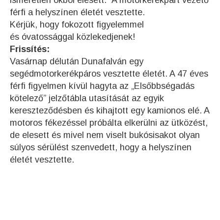
ismeretlen okból elesett. A motorkerékpárt vezető
férfi a helyszínen életét vesztette.
Kérjük, hogy fokozott figyelemmel
és óvatossággal közlekedjenek!
Frissítés:
Vasárnap délután Dunafalván egy
segédmotorkerékpáros vesztette életét. A 47 éves
férfi figyelmen kívül hagyta az „Elsőbbségadás
kötelező” jelzőtábla utasítását az egyik
kereszteződésben és kihajtott egy kamionos elé. A
motoros fékezéssel próbálta elkerülni az ütközést,
de elesett és mivel nem viselt bukósisakot olyan
súlyos sérülést szenvedett, hogy a helyszínen
életét vesztette.