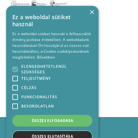
×
Ez a weboldal sütiket
használ
Ez a weboldal sütiket használ a felhasználói
élmény javítása érdekében. A weboldalunk
használatával Ön hozzájárul az összes süti
használatához, a Cookie szabályzatunknak
megfelelően.
Bővebben
ELENGEDHETETLENÜL
SZÜKSÉGES
TELJESÍTMÉNY
CÉLZÁS
FUNKCIONALITÁS
BESOROLATLAN
ÖSSZES ELFOGADÁSA
Impresszum
Médiajánlat
ÖSSZES ELUTASÍTÁSA
Felhasználási feltételek