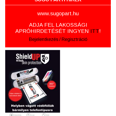
www.sugopart.hu
ADJA FEL LAKOSSÁGI
APRÓHIRDETÉSÉT INGYEN
ITT
!
Bejelentkezés
/
Regisztráció