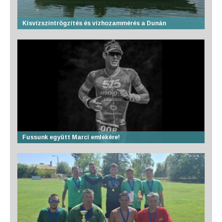
Kisvízszintrögzítés és vízhozammérés a Dunán
Fussunk együtt Marci emlékére!