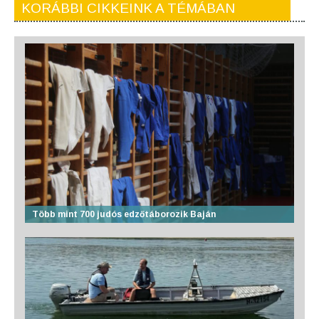
KORÁBBI CIKKEINK A TÉMÁBAN
Több mint 700 judós edzőtáborozik Baján