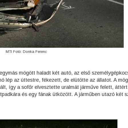
MTI Fotó: Donka Ferenc
n egymás mögött haladt két autó, az első személygépkocs
ó lép az úttestre, fékezett, de elütötte az állatot. A mö
ált,
így a sofőr elvesztette uralmát járműve felett, áttért
útpadkára és egy fának ütközött.
A járműben utazó két 