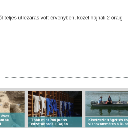
 teljes útlezárás volt érvényben, közel hajnali 2 óráig
 éves
antak
Több mint 700 judós
Kisvízszintrögzítés és
l
edzőtáborozik Baján
vízhozammérés a Dun