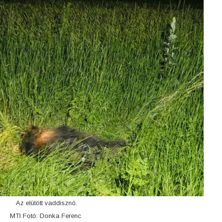
Az elütött vaddisznó.
MTI Fotó: Donka Ferenc