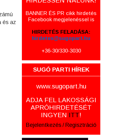
HIRDESSEN NÁLUNK!
BANNER ÉS PR cikk hirdetés
 számú
Facebook megjelenéssel is
a és az
HIRDETÉS FELADÁSA:
hirdetes@sugopart.hu
+36-30/330-3030
SUGÓ PARTI HÍREK
www.sugopart.hu
ADJA FEL LAKOSSÁGI
APRÓHIRDETÉSÉT
INGYEN
ITT
!
Bejelentkezés
/
Regisztráció