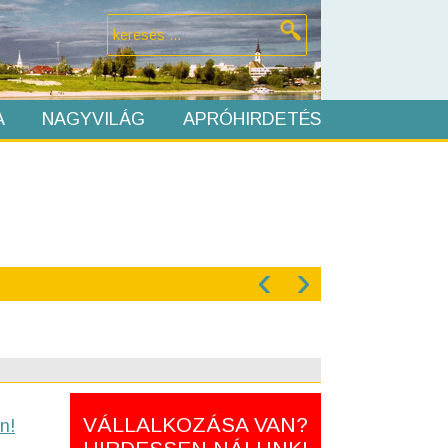
A
NAGYVILÁG
APRÓHIRDETÉS
‹
›
VÁLLALKOZÁSA VAN?
n!