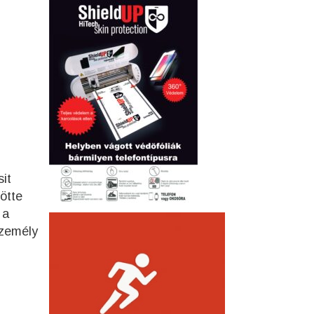
it
götte
 a
személy