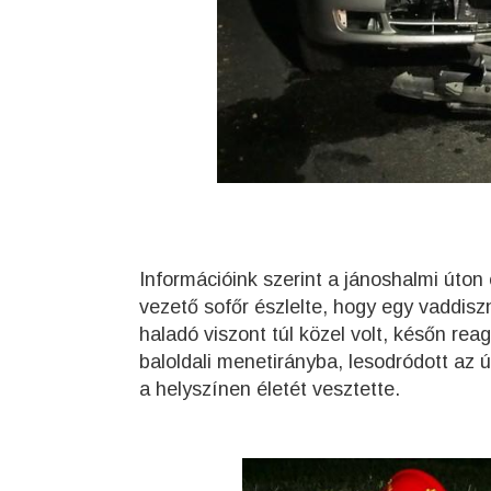
Információink szerint a jánoshalmi úto
vezető sofőr észlelte, hogy egy vaddiszn
haladó viszont túl közel volt, későn reag
baloldali menetirányba, lesodródott az 
a helyszínen életét vesztette.