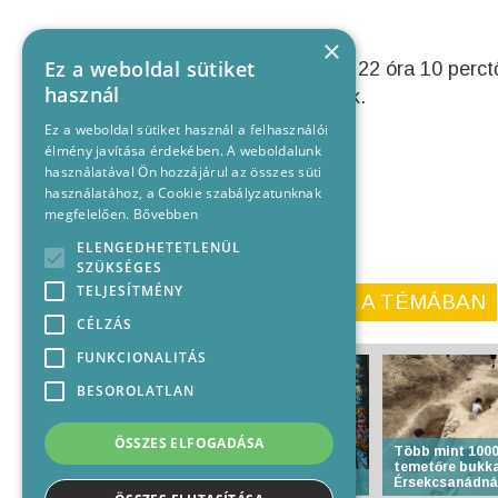
×
Ez a weboldal sütiket
Az érintett útszakaszon 22 óra 10 perctől
használ
helyszíneltek a rendőrök.
Ez a weboldal sütiket használ a felhasználói
élmény javítása érdekében. A weboldalunk
használatával Ön hozzájárul az összes süti
használatához, a Cookie szabályzatunknak
megfelelően.
Bővebben
ELENGEDHETETLENÜL
SZÜKSÉGES
TELJESÍTMÉNY
KORÁBBI CIKKEINK A TÉMÁBAN
CÉLZÁS
FUNKCIONALITÁS
BESOROLATLAN
ÖSSZES ELFOGADÁSA
Több mint 1000
temetőre bukk
Anyakönyvi hírek
Érsekcsanádná