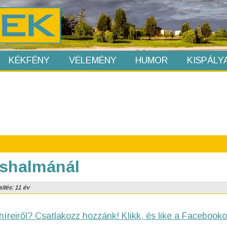
KÉKFÉNY
VÉLEMÉNY
HUMOR
KISPÁLY
oshalmánál
sítés: 11 év
híreiről? Csatlakozz hozzánk! Klikk, és like a Facebooko