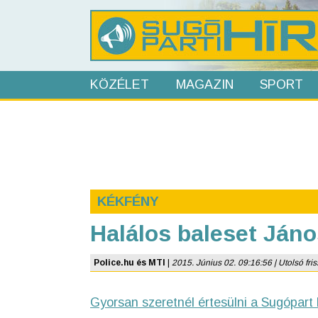
KÖZÉLET
MAGAZIN
SPORT
KÉKFÉNY
Halálos baleset Ján
Police.hu és MTI
|
2015. Június 02. 09:16:56 | Utolsó fris
Gyorsan szeretnél értesülni a Sugópart 