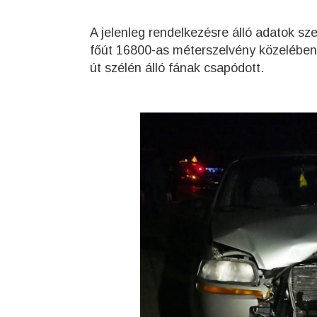
A jelenleg rendelkezésre álló adatok sze
főút 16800-as méterszelvény közelében e
út szélén álló fának csapódott.