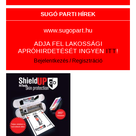
SUGÓ PARTI HÍREK
www.sugopart.hu
ADJA FEL LAKOSSÁGI
APRÓHIRDETÉSÉT INGYEN
ITT
!
Bejelentkezés
/
Regisztráció