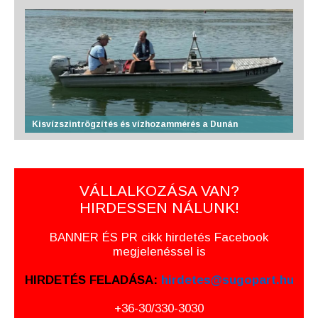
Kisvízszintrögzítés és vízhozammérés a Dunán
VÁLLALKOZÁSA VAN?
HIRDESSEN NÁLUNK!
BANNER ÉS PR cikk hirdetés Facebook
megjelenéssel is
HIRDETÉS FELADÁSA:
hirdetes@sugopart.hu
+36-30/330-3030