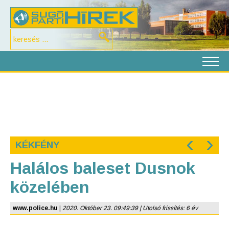
‹
›
KÉKFÉNY
Halálos baleset Dusnok
közelében
www.police.hu
|
2020. Október 23. 09:49:39 | Utolsó frissítés: 6 év