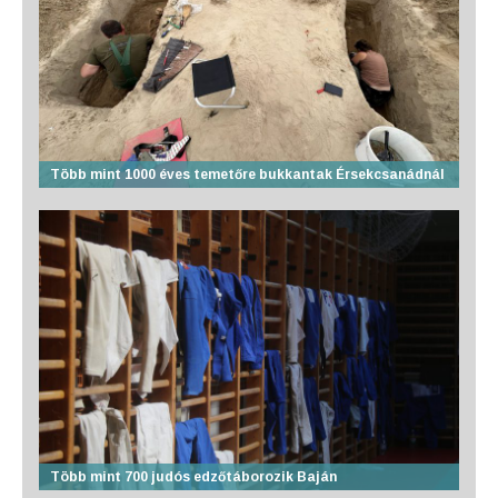
Több mint 1000 éves temetőre bukkantak Érsekcsanádnál
Több mint 700 judós edzőtáborozik Baján