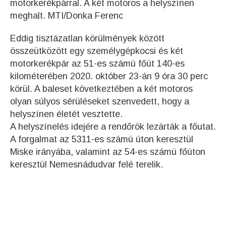
motorkerékpárral. A két motoros a helyszínen
meghalt. MTI/Donka Ferenc
Eddig tisztázatlan körülmények között
összeütközött egy személygépkocsi és két
motorkerékpár az 51-es számú főút 140-es
kilométerében 2020. október 23-án 9 óra 30 perc
körül. A baleset következtében a két motoros
olyan súlyos sérüléseket szenvedett, hogy a
helyszínen életét vesztette.
A helyszínelés idejére a rendőrök lezárták a főutat.
A forgalmat az 5311-es számú úton keresztül
Miske irányába, valamint az 54-es számú főúton
keresztül Nemesnádudvar felé terelik.