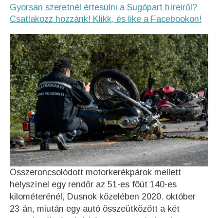
Gyorsan szeretnél értesülni a Sugópart híreiről?
Csatlakozz hozzánk! Klikk, és like a Facebookon!
Összeroncsolódott motorkerékpárok mellett
helyszínel egy rendőr az 51-es fõút 140-es
kilométerénél, Dusnok közelében 2020. október
23-án, miután egy autó összeütközött a két