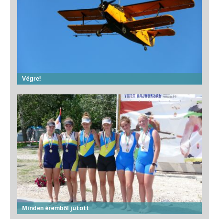
Végre!
Minden éremből jutott