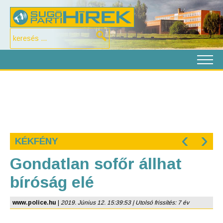
‹
›
KÉKFÉNY
Gondatlan sofőr állhat
bíróság elé
www.police.hu
|
2019. Június 12. 15:39:53 | Utolsó frissítés: 7 év