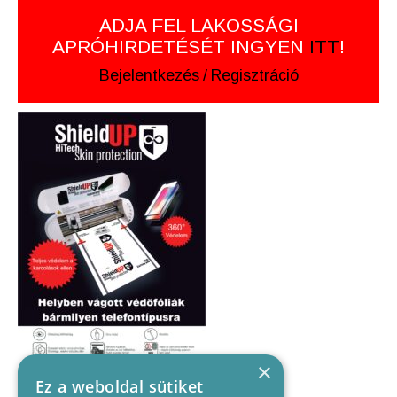
ADJA FEL LAKOSSÁGI
APRÓHIRDETÉSÉT INGYEN
ITT
!
Bejelentkezés
/
Regisztráció
×
Ez a weboldal sütiket