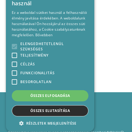
használ
Ez a weboldal sütiket használ a felhasználói
élmény javítása érdekében. A weboldalunk
használatával Ön hozzájárul az összes süti
használatához, a Cookie szabályzatunknak
megfelelően.
Bővebben
ELENGEDHETETLENÜL
SZÜKSÉGES
TELJESÍTMÉNY
CÉLZÁS
FUNKCIONALITÁS
BESOROLATLAN
ÖSSZES ELFOGADÁSA
Impresszum
Médiajánlat
ÖSSZES ELUTASÍTÁSA
Felhasználási feltételek
Panaszkezelési nyilatkozat
RÉSZLETEK MEGJELENÍTÉSE
Kapcsolat