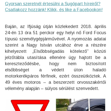
Gyorsan szeretnél értesülni a Sugópart híreiről?
Csatlakozz hozzánk! Klikk, és like a Facebookon!
Baján, az Ifjúság útján közlekedett 2018. április
24-én 13 óra 51 perckor egy helyi nő Ford Focus
típusú személygépjárművével. A nyomozás adatai
szerint a Nagy István utcához érve a részére
kihelyezett „Elsőbbségadás kötelező” közúti
jelzőtábla utasítása ellenére úgy hajtott be a
kereszteződésbe, hogy nem biztosított
elsőbbséget a védett úton haladó
motorkerékpáros férfinek, ezért összeütköztek. A
49 éves motoros – a beszerzett orvosszakértői
vélemény alapján – súlyos sérülést szenvedett.