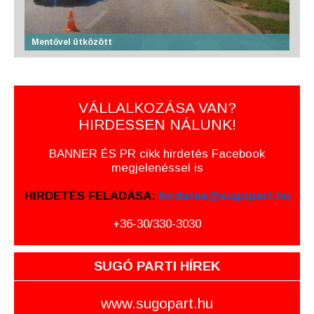
Mentővel ütközött
VÁLLALKOZÁSA VAN?
HIRDESSEN NÁLUNK!
BANNER ÉS PR cikk hirdetés Facebook
megjelenéssel is
HIRDETÉS FELADÁSA:
hirdetes@sugopart.hu
+36-30/330-3030
SUGÓ PARTI HÍREK
www.sugopart.hu