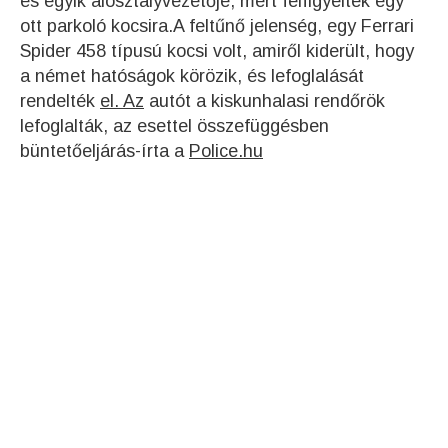
és egyik alosztályvezetője, mert felfigyeltek egy
ott parkoló kocsira.A feltűnő jelenség, egy Ferrari
Spider 458 típusú kocsi volt, amiről kiderült, hogy
a német hatóságok körözik, és lefoglalását
rendelték
el. Az
autót a kiskunhalasi rendőrök
lefoglalták, az esettel összefüggésben
büntetőeljárás-írta a
Police.hu