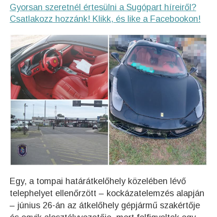
Gyorsan szeretnél értesülni a Sugópart híreiről?
Csatlakozz hozzánk! Klikk, és like a Facebookon!
Egy, a tompai határátkelőhely közelében lévő
telephelyet ellenőrzött – kockázatelemzés alapján
– június 26-án az átkelőhely gépjármű szakértője