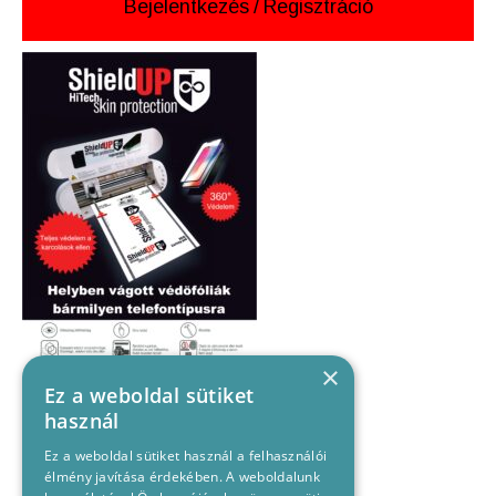
Bejelentkezés
/
Regisztráció
×
Ez a weboldal sütiket
használ
Ez a weboldal sütiket használ a felhasználói
élmény javítása érdekében. A weboldalunk