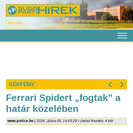
‹
›
KÉKFÉNY
Ferrari Spidert „fogtak” a
határ közelében
www.police.hu
|
2026. Július 05. 14:03:29 | Utolsó frissítés: 4 hét