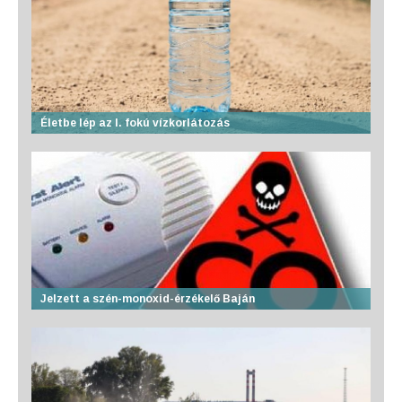
Életbe lép az I. fokú vízkorlátozás
Jelzett a szén-monoxid-érzékelő Baján