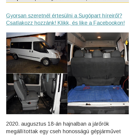
Gyorsan szeretnél értesülni a Sugópart híreiről?
Csatlakozz hozzánk! Klikk, és like a Facebookon!
2020. augusztus 18-án hajnalban a járőrök
megállítottak egy cseh honosságú gépjárművet