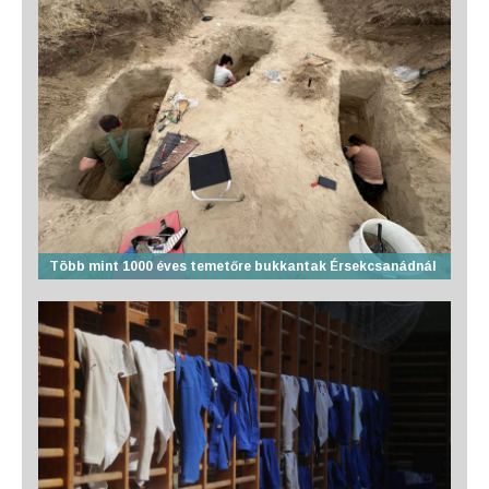
Több mint 1000 éves temetőre bukkantak Érsekcsanádnál