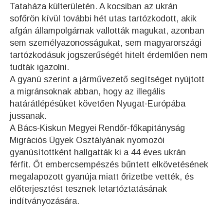
Tataháza külterületén. A kocsiban az ukrán
sofőrön kívül további hét utas tartózkodott, akik
afgán állampolgárnak vallották magukat, azonban
sem személyazonosságukat, sem magyarországi
tartózkodásuk jogszerűségét hitelt érdemlően nem
tudták igazolni.
A gyanú szerint a járművezető segítséget nyújtott
a migránsoknak abban, hogy az illegális
határátlépésüket követően Nyugat-Európába
jussanak.
A Bács-Kiskun Megyei Rendőr-főkapitányság
Migrációs Ügyek Osztályának nyomozói
gyanúsítottként hallgatták ki a 44 éves ukrán
férfit. Őt embercsempészés bűntett elkövetésének
megalapozott gyanúja miatt őrizetbe vették, és
előterjesztést tesznek letartóztatásának
indítványozására.