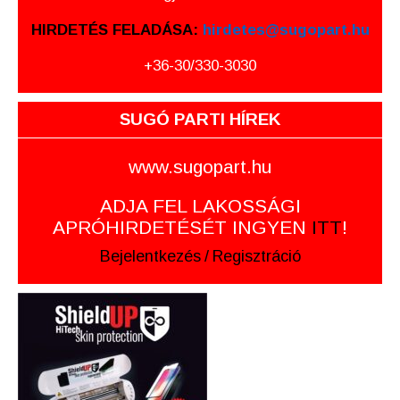
HIRDETÉS FELADÁSA:
hirdetes@sugopart.hu
+36-30/330-3030
SUGÓ PARTI HÍREK
www.sugopart.hu
ADJA FEL LAKOSSÁGI
APRÓHIRDETÉSÉT INGYEN
ITT
!
Bejelentkezés
/
Regisztráció