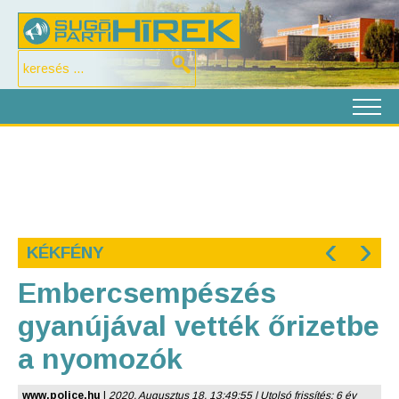
‹
›
KÉKFÉNY
Embercsempészés
gyanújával vették őrizetbe
a nyomozók
www.police.hu
|
2020. Augusztus 18. 13:49:55 | Utolsó frissítés: 6 év