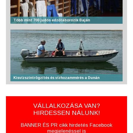
Több mint 700 judós edzőtáborozik Baján
Kisvízszintrögzítés és vízhozammérés a Dunán
VÁLLALKOZÁSA VAN?
HIRDESSEN NÁLUNK!
BANNER ÉS PR cikk hirdetés Facebook
megjelenéssel is