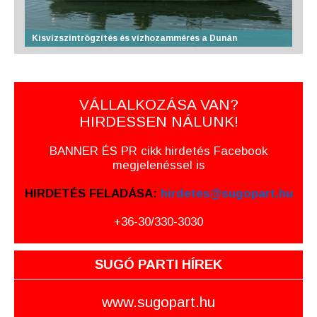
Kisvízszintrögzítés és vízhozammérés a Dunán
VÁLLALKOZÁSA VAN?
HIRDESSEN NÁLUNK!
BANNER ÉS PR cikk hirdetés Facebook
megjelenéssel is
HIRDETÉS FELADÁSA:
hirdetes@sugopart.hu
+36-30/330-3030
SUGÓ PARTI HÍREK
www.sugopart.hu