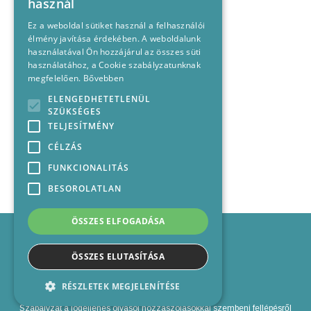
használ
Ez a weboldal sütiket használ a felhasználói
élmény javítása érdekében. A weboldalunk
használatával Ön hozzájárul az összes süti
használatához, a Cookie szabályzatunknak
megfelelően.
Bővebben
ELENGEDHETETLENÜL
SZÜKSÉGES
TELJESÍTMÉNY
CÉLZÁS
FUNKCIONALITÁS
BESOROLATLAN
ÖSSZES ELFOGADÁSA
Impresszum
Médiajánlat
ÖSSZES ELUTASÍTÁSA
Felhasználási feltételek
Panaszkezelési nyilatkozat
RÉSZLETEK MEGJELENÍTÉSE
Kapcsolat
Szabályzat a jogellenes olvasói hozzászólásokkal szembeni fellépésről