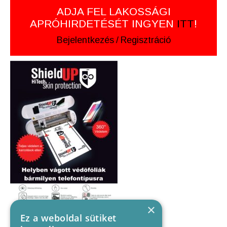
ADJA FEL LAKOSSÁGI
APRÓHIRDETÉSÉT INGYEN
ITT
!
Bejelentkezés
/
Regisztráció
×
Ez a weboldal sütiket