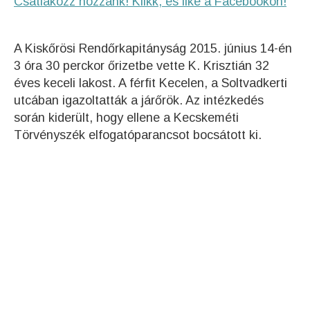
Csatlakozz hozzánk! Klikk, és like a Facebookon!
A Kiskőrösi Rendőrkapitányság 2015. június 14-én
3 óra 30 perckor őrizetbe vette K. Krisztián 32
éves keceli lakost. A férfit Kecelen, a Soltvadkerti
utcában igazoltatták a járőrök. Az intézkedés
során kiderült, hogy ellene a Kecskeméti
Törvényszék elfogatóparancsot bocsátott ki.