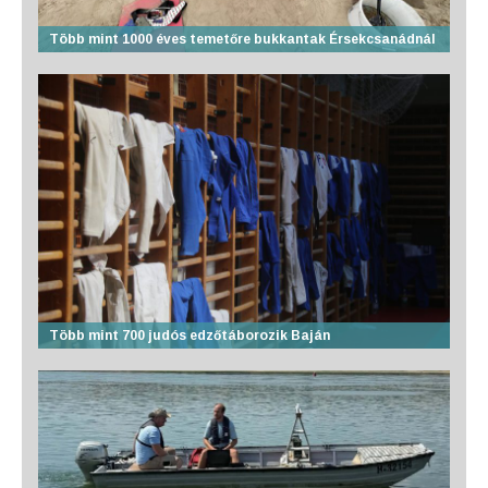
Több mint 1000 éves temetőre bukkantak Érsekcsanádnál
Több mint 700 judós edzőtáborozik Baján