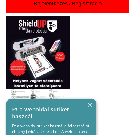
Bejelentkezés
/
Regisztráció
×
Ez a weboldal sütiket
használ
Ez a weboldal sütiket használ a felhasználói
élmény javítása érdekében. A weboldalunk