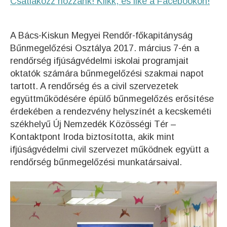
Csatlakozz hozzánk! Klikk, és like a Facebookon!
A Bács-Kiskun Megyei Rendőr-főkapitányság
Bűnmegelőzési Osztálya 2017. március 7-én a
rendőrség ifjúságvédelmi iskolai programjait
oktatók számára bűnmegelőzési szakmai napot
tartott. A rendőrség és a civil szervezetek
együttműködésére épülő bűnmegelőzés erősítése
érdekében a rendezvény helyszínét a kecskeméti
székhelyű Új Nemzedék Közösségi Tér –
Kontaktpont Iroda biztosította, akik mint
ifjúságvédelmi civil szervezet működnek együtt a
rendőrség bűnmegelőzési munkatársaival.