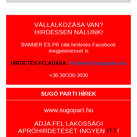
VÁLLALKOZÁSA VAN?
HIRDESSEN NÁLUNK!
BANNER ÉS PR cikk hirdetés Facebook
megjelenéssel is
HIRDETÉS FELADÁSA:
hirdetes@sugopart.hu
+36-30/330-3030
SUGÓ PARTI HÍREK
www.sugopart.hu
ADJA FEL LAKOSSÁGI
APRÓHIRDETÉSÉT INGYEN
ITT
!