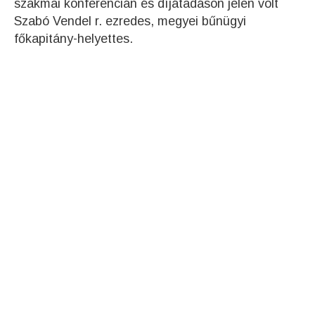
szakmai konferencián és díjátadáson jelen volt
Szabó Vendel r. ezredes, megyei bűnügyi
főkapitány-helyettes.