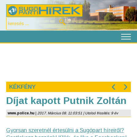
‹
›
KÉKFÉNY
Díjat kapott Putnik Zoltán
www.police.hu
|
2017. Március 08. 11:03:51 | Utolsó frissítés: 9 év
Gyorsan szeretnél értesülni a Sugópart híreiről?