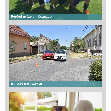
Feröeri győzelem Csanádon
Baleset Bátaszéken