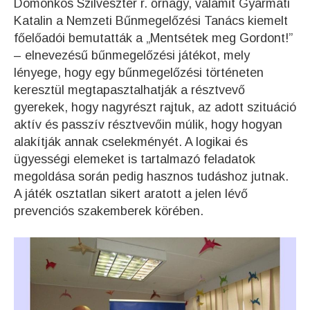
Domonkos Szilveszter r. őrnagy, valamit Gyarmati
Katalin a Nemzeti Bűnmegelőzési Tanács kiemelt
főelőadói bemutatták a „Mentsétek meg Gordont!”
– elnevezésű bűnmegelőzési játékot, mely
lényege, hogy egy bűnmegelőzési történeten
keresztül megtapasztalhatják a résztvevő
gyerekek, hogy nagyrészt rajtuk, az adott szituáció
aktív és passzív résztvevőin múlik, hogy hogyan
alakítják annak cselekményét. A logikai és
ügyességi elemeket is tartalmazó feladatok
megoldása során pedig hasznos tudáshoz jutnak.
A játék osztatlan sikert aratott a jelen lévő
prevenciós szakemberek körében.