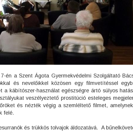
 7-én a Szent Ágota Gyermekvédelmi Szolgáltató Bác
kkal és nevelőikkel közösen egy filmvetítéssel egyb
et a kábítószer-használat egészségre ártó súlyos hatás
sztályukat veszélyeztető prostitúció esteleges megjele
dőröket és nézték végig a szemléltető filmet, amelyne
ók felé.
esurranók és trükkös tolvajok áldozatává. A bűnelkövet