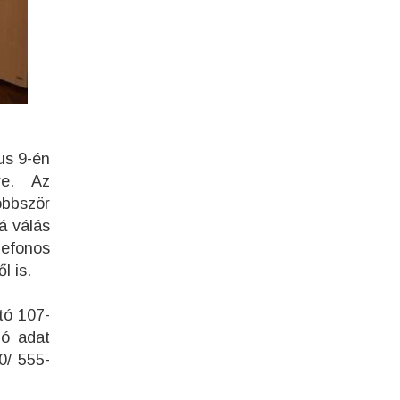
us 9-én
sre. Az
öbbször
á válás
lefonos
ől is.
tó 107-
ló adat
0/ 555-