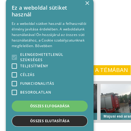
×
Ez a weboldal sütiket
használ
Ez a weboldal sütiket használ a felhasználói
élmény javítása érdekében. A weboldalunk
használatával Ön hozzájárul az összes süti
használatához, a Cookie szabályzatunknak
megfelelően.
Bővebben
ELENGEDHETETLENÜL
SZÜKSÉGES
TELJESÍTMÉNY
KORÁBBI CIKKEINK A TÉMÁBAN
CÉLZÁS
FUNKCIONALITÁS
BESOROLATLAN
ÖSSZES ELFOGADÁSA
Támadunk!
Májusi eső ara
ÖSSZES ELUTASÍTÁSA