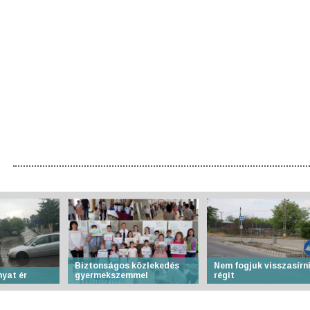
Biztonságos közlekedés
Nem fogjuk visszasírni
nyat ér
gyermekszemmel
régit