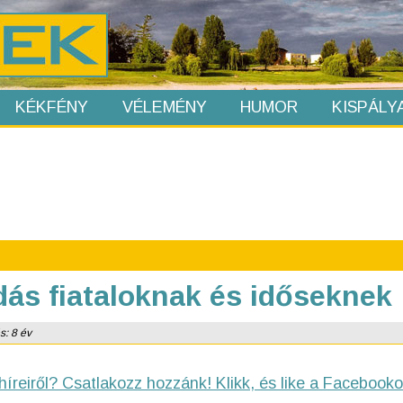
KÉKFÉNY
VÉLEMÉNY
HUMOR
KISPÁLY
ás fiataloknak és időseknek
s: 8 év
híreiről? Csatlakozz hozzánk! Klikk, és like a Facebooko