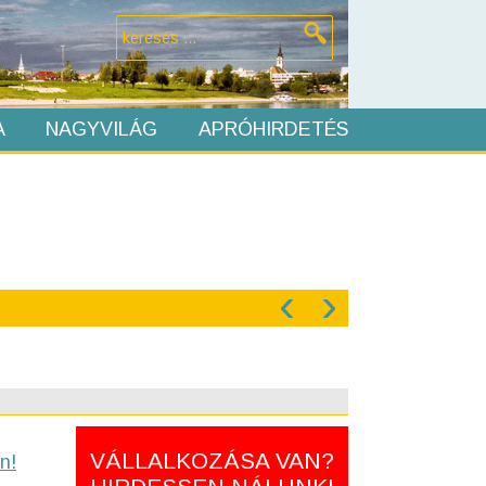
A
NAGYVILÁG
APRÓHIRDETÉS
‹
›
VÁLLALKOZÁSA VAN?
n!