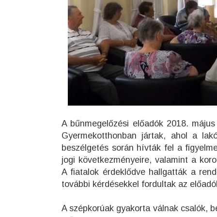
A bűnmegelőzési előadók 2018. május
Gyermekotthonban jártak, ahol a lakó
beszélgetés során hívták fel a figyelm
jogi következményeire, valamint a koro
A fiatalok érdeklődve hallgatták a ren
további kérdésekkel fordultak az előad
A szépkorúak gyakorta válnak csalók, b