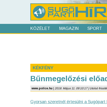
KÖZÉLET
MAGAZIN
SPORT
KÉKFÉNY
Bűnmegelőzési előad
www.police.hu
|
2018. Május 11. 09:10:17 | Utolsó frissíté
Gyorsan szeretnél értesülni a Sugópart 