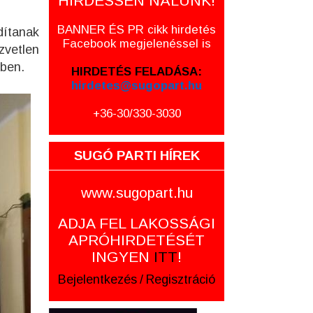
HIRDESSEN NÁLUNK!
BANNER ÉS PR cikk hirdetés
dítanak
Facebook megjelenéssel is
zvetlen
ésében.
HIRDETÉS FELADÁSA:
hirdetes@sugopart.hu
+36-30/330-3030
SUGÓ PARTI HÍREK
www.sugopart.hu
ADJA FEL LAKOSSÁGI
APRÓHIRDETÉSÉT
INGYEN
ITT
!
Bejelentkezés
/
Regisztráció