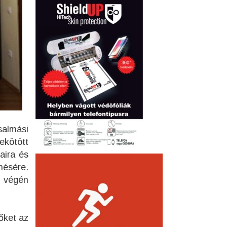
salmási
ekötött
aira és
nésére.
k végén
őket az