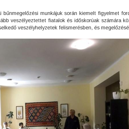
i bűnmegelőzési munkájuk során kiemelt figyelmet for
kább veszélyeztettet fiatalok és időskorúak számára kö
eselkedő veszélyhelyzetek felismerésben, és megelőz