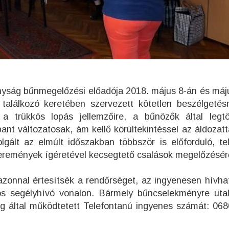
nyság bűnmegelőzési előadója 2018. május 8-án és máj
 találkozó keretében szervezett kötetlen beszélgeté
 a trükkös lopás jellemzőire, a bűnözők által legt
nt változatosak, ám kellő körültekintéssel az áldozatt
lgált az elmúlt időszakban többször is előforduló, te
yeremények ígéretével kecsegtető csalások megelőzésér
zonnal értesítsék a rendőrséget, az ingyenesen hívha
nos segélyhívó vonalon. Bármely bűncselekményre uta
ég által működtetett Telefontanú ingyenes számát: 068