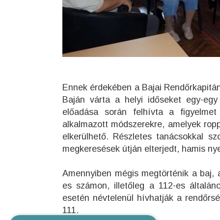
Ennek érdekében a Bajai Rendőrkapitá
Baján várta a helyi időseket egy-egy
előadása során felhívta a figyelmet
alkalmazott módszerekre, amelyek roppa
elkerülhető. Részletes tanácsokkal szo
megkeresések útján elterjedt, hamis n
Amennyiben mégis megtörténik a baj, a
es számon, illetőleg a 112-es általá
esetén névtelenül hívhatják a rendőrs
111.