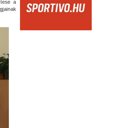
ttese a
gjainak