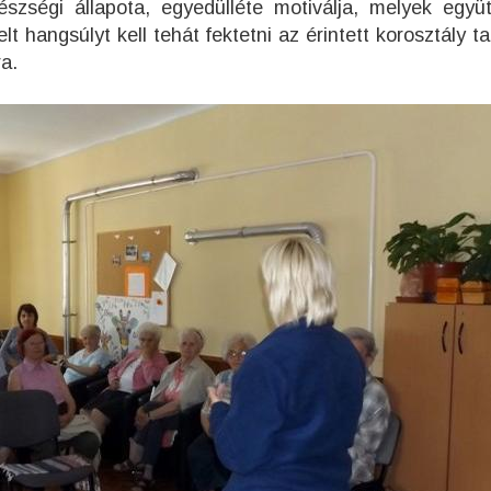
észségi állapota, egyedülléte motiválja, melyek együ
 hangsúlyt kell tehát fektetni az érintett korosztály ta
a.