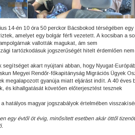
úlius 14-én 10 óra 50 perckor Bácsbokod térségében egy
ztek, amelyet egy bolgár férfi vezetett. A kocsiban a s
 állampolgárnak vallották magukat, ám sem
gi tartózkodásuk jogszerűségét hitelt érdemlően nem
ek segítséget akart nyújtani abban, hogy Nyugat-Európá
iskun Megyei Rendőr-főkapitányság Migrációs Ügyek Os
megalapozott gyanúja miatt eljárást indít. A 40 éves 
ék, és kihallgatását követően előterjesztést tesznek
a hatályos magyar jogszabályok értelmében visszakísér
egy évtől öt évig, minősített esetben akár öttől tizenöt
ő.