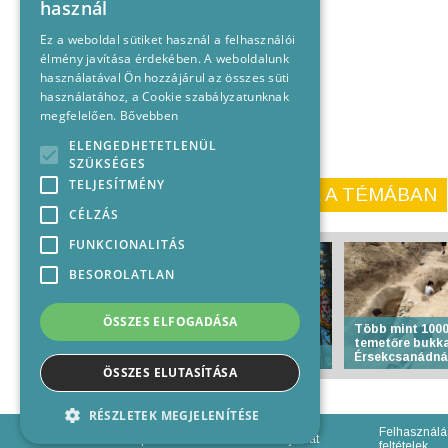
használ
Ez a weboldal sütiket használ a felhasználói
élmény javítása érdekében. A weboldalunk
használatával Ön hozzájárul az összes süti
használatához, a Cookie szabályzatunknak
megfelelően.
Bővebben
ELENGEDHETETLENÜL
SZÜKSÉGES
TELJESÍTMÉNY
KORÁBBI CIKKEINK A TÉMÁBAN
CÉLZÁS
FUNKCIONALITÁS
BESOROLATLAN
ÖSSZES ELFOGADÁSA
Több mint 1000
temetőre bukk
Anyakönyvi hírek
Érsekcsanádná
ÖSSZES ELUTASÍTÁSA
RÉSZLETEK MEGJELENÍTÉSE
Felhasználá
Impresszum
Médiajánlat
feltételek