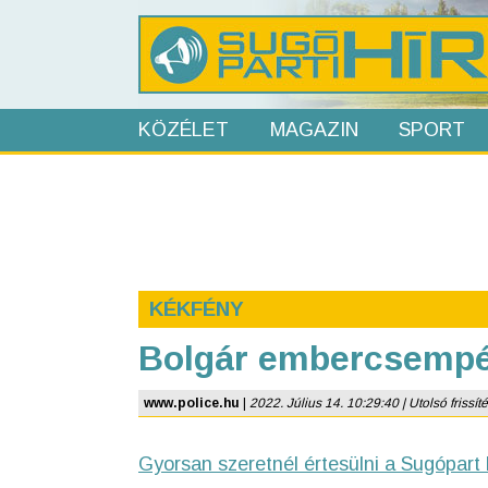
KÖZÉLET
MAGAZIN
SPORT
KÉKFÉNY
Bolgár embercsempé
www.police.hu
|
2022. Július 14. 10:29:40 | Utolsó frissíté
Gyorsan szeretnél értesülni a Sugópart 