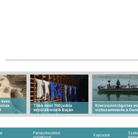
 éves
antak
Több mint 700 judós
Kisvízszintrögzítés és
l
edzőtáborozik Baján
vízhozammérés a Dun
si
Panaszkezelési
Szabá
Kapcsolat
nyilatkozat
fellépe