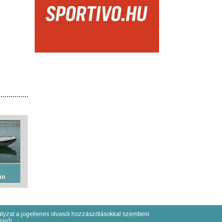
án
lyzat a jogellenes olvasói hozzászólásokkal szembeni
́sről