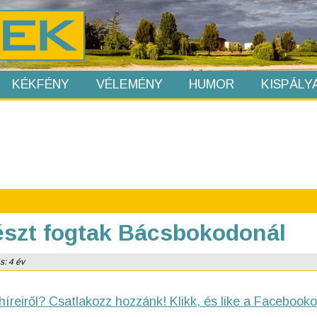
KÉKFÉNY
VÉLEMÉNY
HUMOR
KISPÁLY
szt fogtak Bácsbokodonál
s: 4 év
híreiről? Csatlakozz hozzánk! Klikk, és like a Facebooko