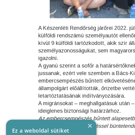
A Készenléti Rendőrség járőrei 2022. j
külföldi rendszámú személyautót ellenőri
kívül 9 külföldi tartózkodott, akik szír
személyazonosságukat, sem magyarorszá
igazolni.
A gyanú szerint a sofőr a határsértőkn
jussanak, ezért vele szemben a Bács-K
embercsempészés bűntett elkövetésének 
állampolgárt előállították, őrizetbe vett
letartóztatásának indítványozására.
A migránsokat – meghallgatásuk után – 
ideiglenes biztonsági határzárhoz.
Az embercsempészés bűntett alapesetben 
×
terjedő szabadságvesztéssel büntetend
Ez a weboldal sütiket