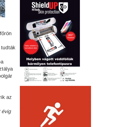
ofőrön
 tudták
ba
ztálya
bolgár
ik az
 évig