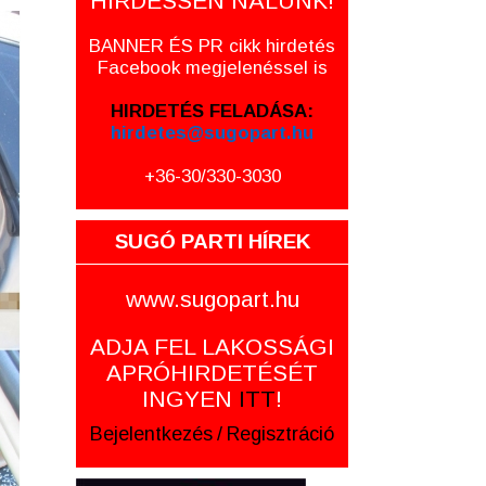
HIRDESSEN NÁLUNK!
BANNER ÉS PR cikk hirdetés
Facebook megjelenéssel is
HIRDETÉS FELADÁSA:
hirdetes@sugopart.hu
+36-30/330-3030
SUGÓ PARTI HÍREK
www.sugopart.hu
ADJA FEL LAKOSSÁGI
APRÓHIRDETÉSÉT
INGYEN
ITT
!
Bejelentkezés
/
Regisztráció