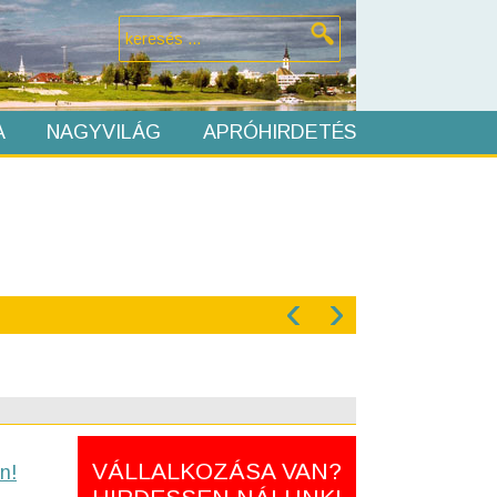
A
NAGYVILÁG
APRÓHIRDETÉS
‹
›
VÁLLALKOZÁSA VAN?
n!