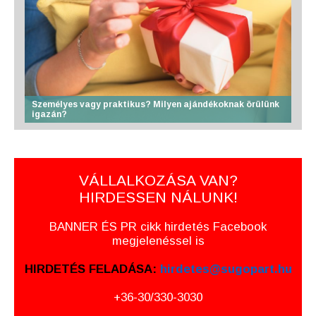
Személyes vagy praktikus? Milyen ajándékoknak örülünk
igazán?
VÁLLALKOZÁSA VAN?
HIRDESSEN NÁLUNK!
BANNER ÉS PR cikk hirdetés Facebook
megjelenéssel is
HIRDETÉS FELADÁSA:
hirdetes@sugopart.hu
+36-30/330-3030