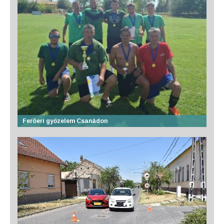
Feröeri győzelem Csanádon