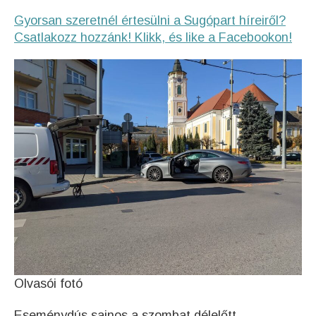
Gyorsan szeretnél értesülni a Sugópart híreiről?
Csatlakozz hozzánk! Klikk, és like a Facebookon!
Olvasói fotó
Eseménydús sajnos a szombat délelőtt