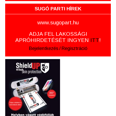
SUGÓ PARTI HÍREK
www.sugopart.hu
ADJA FEL LAKOSSÁGI
APRÓHIRDETÉSÉT INGYEN
ITT
!
Bejelentkezés
/
Regisztráció